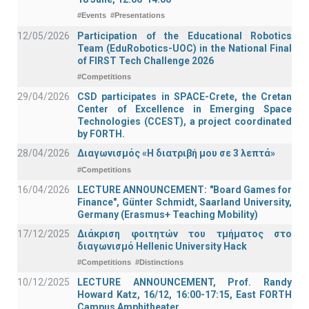
#Events
#Presentations
12/05/2026
Participation of the Educational Robotics
Team (EduRobotics-UOC) in the National Final
of FIRST Tech Challenge 2026
#Competitions
29/04/2026
CSD participates in SPACE-Crete, the Cretan
Center of Excellence in Emerging Space
Technologies (CCEST), a project coordinated
by FORTH.
28/04/2026
Διαγωνισμός «Η διατριβή μου σε 3 λεπτά»
#Competitions
16/04/2026
LECTURE ANNOUNCEMENT: "Board Games for
Finance", Günter Schmidt, Saarland University,
Germany (Erasmus+ Teaching Mobility)
17/12/2025
Διάκριση φοιτητών του τμήματος στο
διαγωνισμό Hellenic University Hack
#Competitions
#Distinctions
10/12/2025
LECTURE ANNOUNCEMENT, Prof. Randy
Howard Katz, 16/12, 16:00-17:15, East FORTH
Campus Amphitheater