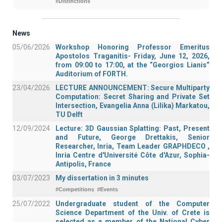
#Distinctions
News
05/06/2026
Workshop Honoring Professor Emeritus
Apostolos Traganitis- Friday, June 12, 2026,
from 09:00 to 17:00, at the “Georgios Lianis”
Auditorium of FORTH.
23/04/2026
LECTURE ANNOUNCEMENT: Secure Multiparty
Computation: Secret Sharing and Private Set
Intersection, Evangelia Anna (Lilika) Markatou,
TU Delft
12/09/2024
Lecture: 3D Gaussian Splatting: Past, Present
and Future, George Drettakis, Senior
Researcher, Inria, Team Leader GRAPHDECO ,
Inria Centre d'Université Côte d'Azur, Sophia-
Antipolis, France
03/07/2023
My dissertation in 3 minutes
#Competitions
#Events
25/07/2022
Undergraduate student of the Computer
Science Department of the Univ. of Crete is
selected as a member of the National Cyber