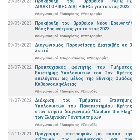
29/05/2023
Προκήρυξη του βραβείου «ΑΡΙΣΤΗΣ
ΔΙΔΑΚΤΟΡΙΚΗΣ ΔΙΑΤΡΙΒΗΣ» για το έτος 2023
#Διαγωνισμοί
#Διακρίσεις
#Υποτροφίες
29/05/2023
Προκήρυξη του βραβείου Νέου Ερευνητή/
Νέας Ερευνήτριας για το έτος 2023
#Διαγωνισμοί
#Διακρίσεις
#Υποτροφίες
09/05/2023
Διαγωνισμός Παρουσίασης Διατριβής σε 3
λεπτά
#Διαγωνισμοί
#Παρουσιάσεις
#Υποτροφίες
25/07/2022
Προπτυχιακός φοιτητής του Τμήματος
Επιστήμης Υπολογιστών του Παν. Κρήτης
επιλέγεται ως μέλος της Εθνικής Ομάδας
Κυβερνοασφάλειας
#Διαγωνισμοί
#Διακρίσεις
#Σπουδές
11/07/2022
Διάκριση του Τμήματος Επιστήμης
Υπολογιστών του Πανεπιστημίου Κρήτης
στον ετήσιο διαγωνισμό “Capture the Flag”
των Ελληνικών Πανεπιστημίων
#Διαγωνισμοί
#Διακρίσεις
#Σπουδές
12/11/2021
Πρόγραμμα υποτροφιών με σκοπό την
ενίσχυση της συμμετοχής και την