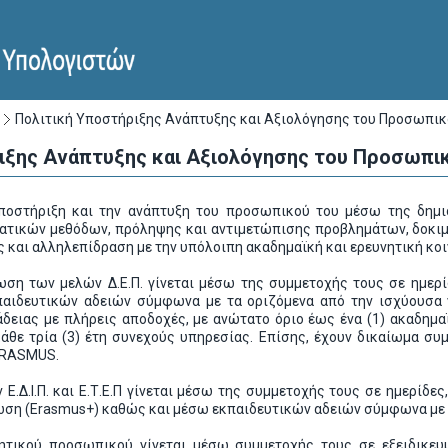
Πολιτική Υποστήριξης Ανάπτυξης και Αξιολόγησης του Προσωπι
ιξης Ανάπτυξης και Αξιολόγησης του Προσωπι
ποστήριξη και την ανάπτυξη του προσωπικού του μέσω της δημ
ατικών μεθόδων, πρόληψης και αντιμετώπισης προβλημάτων, δοκι
 και αλληλεπίδραση με την υπόλοιπη ακαδημαϊκή και ερευνητική κοιν
ωση των μελών Δ.Ε.Π. γίνεται μέσω της συμμετοχής τους σε ημερ
αιδευτικών αδειών σύμφωνα με τα οριζόμενα από την ισχύουσα ν
δειας με πλήρεις αποδοχές, με ανώτατο όριο έως ένα (1) ακαδημαϊκ
κάθε τρία (3) έτη συνεχούς υπηρεσίας. Επίσης, έχουν δικαίωμα 
ERASMUS.
.Δ.Ι.Π. και Ε.Τ.Ε.Π γίνεται μέσω της συμμετοχής τους σε ημερίδες
ση (Erasmus+) καθώς και μέσω εκπαιδευτικών αδειών σύμφωνα με 
τικού προσωπικού γίνεται μέσω συμμετοχής τους σε εξειδικευμέ