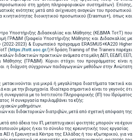
ου προσωπικού στη χρήση πληροφοριακών συστημάτων). Επίσης,
ματικές ενότητες μετά από ανίχνευση αναγκών του προσωπικού.
 κινητικότητας διοικητικού προσωπικού (Erasmus+), όπως και
Κέντρο Υποστήριξης Διδασκαλίας και Μάθησης (ΚΕΔΙΜΑ ΤοτΤ) που
ε δομή ΓΡΑΔΙΜ (Γραφείο Υποστήριξης Μάθησης και Διδασκαλίας με
ύ (2022-2023) & Ευρωπαϊκό πρόγραμμα ERASMUS+KA220 Higher
otT (
https://tott.uoc.gr/
)
Η δράση Training of the Trainers παρέχει
 καλών διδακτικών πρακτικών ανάμεσα στα μέλη ΔΕΠ, ΕΕΔΙΠ, ΕΕΠ,
ι Μάθησης (ΓΡΑΔΙΜ). Κύριοι στόχοι του προγράμματος είναι η
 και η διάχυση σύγχρονων παιδαγωγικών μεθόδων στην Ανώτατη
μετακινούνται για μικρά ή μεγαλύτερα διαστήματα τακτικά και
 και με την βιομηχανία. Ιδιαίτερα σημαντικό είναι το γεγονός ότι
 συνεργασία με το Ινστιτούτο Πληροφορικής (ΙΠ) του Ιδρύματος
ατος. Η συνεργασία περιλαμβάνει τα εξής:
πτυχιακών μαθημάτων.
ασιών και διδακτορικών διατριβών, μετά από σχετική απόφαση της
ετά από άδεια του ΙΠ, μεταπτυχιακοί φοιτητές μπορούν να έχουν
οποιούν μέρος ή και το σύνολο της ερευνητικής τους εργασίας.
 ΑΕΙ ή Ερευνητικά Κέντρα της Ελλάδας ή του εξωτερικού, για να
τούν ερευνητικά με ερευνητές και μεταπτυχιακούς φοιτητές του