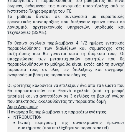
Υπολογιστών η παρακολούθηση του μαθήματος θα είναι
δωρεάν, δεδομένης της οικονομικής υποστήριξης από το
Ινστιτούτο Πληροφορικής του ΙΤΕ.
Το μάθημα δίνεται σε συνεργασία με ευρωπαϊκές
ερευνητικές κοινοπραξίες που διεξάγουν έρευνα πάνω σε
λογισμικό, αρχιτεκτονικές υπηρεσιών, υποδομές και
τεχνολογίες (SSAIE).
Το θερινό σχολείο περιλαμβάνει 4 1/2 ημέρες εντατικής
παρακολούθησης των διαλέξεων και συμμετοχής στις
συζητήσεις που θα γίνονται κατά τη διάρκεια τους. Οι
υποχρεώσεις των μεταπτυχιακών φοιτητών που θα
παρακολουθήσουν το μάθημα θα είναι, εκτός από τη συνεχή
παρουσία τους σε όλες τις διαλέξεις, και συγγραφή
αναφοράς με βάση τις παρακάτω οδηγίες:
Οι φοιτητές καλούνται να επιλέξουν ένα από τα θέματα που
θα παρουσιαστούν στο θερινό σχολείο (υπό τη μορφή
tutorials) και να αναπτύξουν σε 3 σελίδες τη βασική γνώση
που απέκτησαν, ακολουθώντας την παρακάτω δομή.
Δομή Αναφοράς
Η αναφορά θα περιλαμβάνει τις παρακάτω ενότητες:
INTRODUCTION
Γενική περιγραφή της συγκεκριμένης έρευνας/
συστήματος (που επιλέχθηκε να παρουσιαστεί)