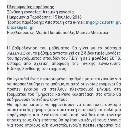
Πληροφορίες παράδοσης
Σύνθεση εργασίας: Ατομική εργασία
Ημερομηνία Παράδοσης: 15 Ιουλίου 2016
Τρόπος παράδοσης: Αποστολή στα e-mail:
mgp@ics.forth.gr
,
bitsaki@tsl.gr
Επιβλέπουσες: Μαρία Παπαδοπούλη, Μαρίνα Μπιτσάκη
Η βαθμολόγηση του μαθήματος θα γίνει με το σύστημα
Pass/Fail
, και το μάθημα αντιστοιχεί σε 2 διδακτικές μονάδες
του προγράμματος σπουδών του Τ.Ε.Υ. ή σε
3 μονάδες ECTS
,
ύστερα από σχετική απόφαση της Γενικής Συνέλευσης
Ειδικής Σύνθεσης του τμήματος.
Θα εγκριθεί ένας περιορισμένος αριθμός μεταπτυχιακών για
να παρακολουθήσει το μάθημα, γι΄αυτό οι ενδιαφερόμενοι θα
πρέπει έγκαιρα να στείλουν ηλεκτρονικό μήνυμα στη
Γραμματέα του Τμήματος κα Ρένα Καλαϊτζάκη, στο οποίο θα
εκδηλώνουν το ενδιαφέρον τους.
Θα πρέπει επίσης να φροντίσουν να αποσταλεί σύντομο
«συστατικό» μήνυμα (σαν συστατική επιστολή, το πολύ μια
παράγραφος και λιγότερο από μισή σελίδα) από τον/την
επόπτη τους. Ο/η επόπτης θα πρέπει να εξηγεί τους λόγους
για τους οποίους ο/η συνιστώμενος/η πρέπει (προάγει τις