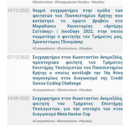
#Distinctions
#Postgraduate Studies
#Studies
14/12/2022
Θερμά συγχαρητήρια στην ομάδα των
φοιτητών του Πανεπιστημίου Κρήτης που
κατέκτησε το πρώτο βραβείο στο
Μαραθώνιο Καινοτομίας «Αρτέμης
Σαϊτάκης» | InnoDays 2022, στην οποία
συμμετείχε ο φοιτητής του Τμήματός μας,
Χρυσόστομος Πλουμάκης
#Competitions
#Distinctions
#Studies
07/12/2022
Συγχαρητήρια στον Κωνσταντίνο Ανεμοζάλη,
προπτυχιακό φοιτητή του Τμήματος
Επιστήμης Υπολογιστών του Πανεπιστημίου
Κρήτης ο οποίος κατέλαβε την 16η θέση
παγκοσμίως στον διαγωνισμό της Credit
Suisse Coding Challenge
#Competitions
#Distinctions
#Studies
14/09/2022
Συγχαρητήρια στον Κωνσταντίνο Ανεμοζάλη,
φοιτητή του Τμήματος Επιστήμης
Υπολογιστών, για την επιτυχία του στον
διαγωνισμό Meta Hacker Cup
#Competitions
#Distinctions
#Studies