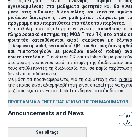
Η αξιολόγηση είναι
ανώνυμη
,
αφορά στους
εγγεγραμμένους στα μαθήματα φοιτητές
και
θα γίνει
μέσα στις αίθουσες διδασκαλίας και κατά το πρώτο
μισάωρο διεξαγωγής των μαθημάτων σύμφωνα με το
πρόγραμμα που παρατίθεται στο τέλος του παρόντος
.
Η υποβολή των αξιολογήσεων γίνεται
απευθείας στο
πληροφοριακό σύστημα της ΜΟΔΙΠ του ΠΚ, στο οποίο οι
φοιτητές κατευθύνονται αφού σαρώσουν με έξυπνο
τηλέφωνο ή
tablet
, ένα κωδικό
QR
που θα τους διανεμηθεί
και πιστοποιηθούν με μοναδικό κωδικό (
token
) ανά
ερωτηματολόγιο
. Ο κωδικός QR και το token θα μοιραστούν
υπό μορφή κουπονιού κατά την έναρξη της διαδικασίας από
τους επιβλέποντες τη διαδικασία,
που σε καμία περίπτωση
δεν είναι οι διδάσκοντες
.
Με βάση τα προαναφερθέντα, για τη συμμετοχή σας,
η αξία
της οποίας είναι αδιαμφισβήτητη
, είναι απαραίτητο να έχετε
μαζί σας έξυπνο κινητό ή tablet συνδεμένο στο διαδίκτυο.
ΠΡΟΓΡΑΜΜΑ ΔΙΕΝΕΡΓΕΙΑΣ ΑΞΙΟΛΟΓΗΣΕΩΝ ΜΑΘΗΜΑΤΩΝ
Announcements and News
A+
A-
See all tags