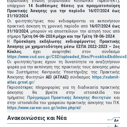
Ευρωπαϊκή Ένωση (Ευρωπαϊκό Κοινωνικό Ταμείο-ΕΚΤ),
υπάρχουν
14 διαθέσιμες θέσεις για πραγματοποίηση
Πρακτικής Άσκησης για την περίοδο 16/07/2024 έως
31/10/2024
.
Οι φοιτητές/τριες που ενδιαφέρονται να εκπονήσουν
πρακτική άσκηση τη χρονική περίοδο από
16/07/2024 έως
31/10/2024
, μπορούν να αποστείλουν την αίτησή τους από
σήμερα
Τρίτη 04-06-2024 μέχρι και την Τρίτη 18-06-2024
.
Η
Πρόσκληση εκδήλωσης ενδιαφέροντος Πρακτικής
Άσκησης με χρηματοδότηση μέσω ΕΣΠΑ 2022-2023 – 2ος
Κύκλος
, έχει αναρτηθεί στον σύνδεσμο
https://www.csd.uoc.gr/CSD/uploaded_files/ProsklisiEkdilvsi
Οι φοιτητές/τριες έχουν τη δυνατότητα να αναζητήσουν
φορέα για την εκπόνηση της πρακτικής τους άσκησης μέσω
του Συστήματος Κεντρικής Υποστήριξης της Πρακτικής
Άσκησης Φοιτητών
ΑΕΙ (ΑΤΛΑΣ)
σύνδεσμος
https://submit-
atlas.grnet.gr/
Περισσότερες πληροφορίες για τη διαδικασία πρακτικής
άσκησης θα βρείτε στην ιστοσελίδα του
τμήματος:
Πρόγραμμα Πρακτικής Άσκησης Φοιτητών
και
στην ιστοσελίδα του γραφείου πρακτικής άσκησης του Π.Κ.
https://www.career.uoc.gr/index.php/el/
Ανακοινώσεις και Νέα
A+
A-