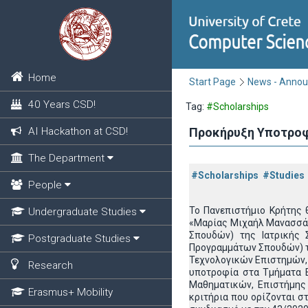
Home
Start Page
News - Anno
40 Years CSD!
Tag:
#Scholarships
AI Hackathon at CSD!
Προκήρυξη Υποτροφ
The Department
#Scholarships
#Studies
People
Το Πανεπιστήμιο Κρήτης 
Undergraduate Studies
«Μαρίας Μιχαήλ Μανασσάκ
Σπουδών) της Ιατρικής 
Postgraduate Studies
Προγραμμάτων Σπουδών) τ
Τεχνολογικών Επιστημών,
Research
υποτροφία στα Τμήματα 
Μαθηματικών, Επιστήμης
Erasmus+ Mobility
κριτήρια που ορίζονται σ