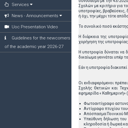
συνδυασμό με την 43/2020
Services
Σχολών με κριτήριο για τ
υποτροφίες, βραβεύσεις, 
News - Announcements
ή όχι, την μέχρι τότε απ
Το συνολικό ποσό εκάστης 
Uoc Presentation Video
Η διάρκεια της υποτροφία
Guidelines for the newcomers
χορήγηση της υποτροφίας δ
of the academic year 2026-27
Η υποτροφία δύναται να δ
δικαίωμα γεννάται υπέρ τ
Εάν η υποτροφία διακοπεί
Οι ενδιαφερόμενοι πρέπει
Σχολής Θετικών και Τεχ
εφημερίδα « Καθημερινή» (
Φωτοαντίγραφο αστυνομι
Αντίγραφο πτυχίου του
Απόσπασμα Ποινικού Μη
Υπεύθυνη δήλωση του Ν
κληροδοσία ή δωρεά και