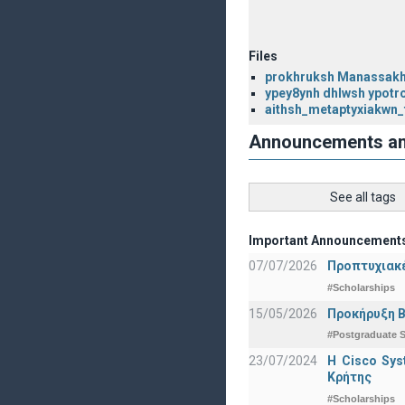
Files
prokhruksh Manassakh
ypey8ynh dhlwsh ypot
aithsh_metaptyxiakwn_
Announcements a
See all tags
Important Announcement
07/07/2026
Προπτυχιακέ
#Scholarships
15/05/2026
Προκήρυξη Β
#Postgraduate S
23/07/2024
Η Cisco Sy
Κρήτης
#Scholarships