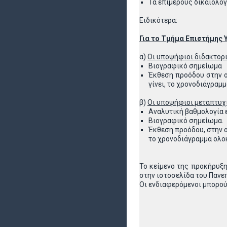
Τα επιμέρους δικαιολογ
Ειδικότερα:
Για το Τμήμα Επιστήμης
α)
Οι υποψήφιοι διδακτορι
Βιογραφικό σημείωμα
Έκθεση προόδου στην ο
γίνει, το χρονοδιάγραμ
β)
Οι υποψήφιοι μεταπτυχι
Αναλυτική βαθμολογία
Βιογραφικό σημείωμα.
Έκθεση προόδου, στην ο
το χρονοδιάγραμμα ολο
Το κείμενο της προκήρυξη
στην ιστοσελίδα του Πανε
Οι ενδιαφερόμενοι μπορού