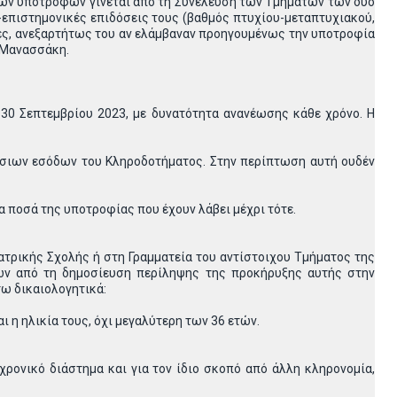
 των υποτρόφων γίνεται από τη Συνέλευση των Τμημάτων των δύο
-επιστημονικές επιδόσεις τους (βαθμός πτυχίου-μεταπτυχιακού,
ντες, ανεξαρτήτως του αν ελάμβαναν προηγουμένως την υποτροφία
ν Μανασσάκη.
0 Σεπτεμβρίου 2023, με δυνατότητα ανανέωσης κάθε χρόνο. Η
τήσιων εσόδων του Κληροδοτήματος. Στην περίπτωση αυτή ουδέν
α ποσά της υποτροφίας που έχουν λάβει μέχρι τότε.
τρικής Σχολής ή στη Γραμματεία του αντίστοιχου Τμήματος της
ών από τη δημοσίευση περίληψης της προκήρυξης αυτής στην
τω δικαιολογητικά:
 η ηλικία τους, όχι μεγαλύτερη των 36 ετών.
ρονικό διάστημα και για τον ίδιο σκοπό από άλλη κληρονομία,