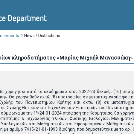
uncements
News / Distinctions
ίων κληροδοτήματος «Μαρίας Μιχαήλ Μανασσάκη» γι
θα χορηγήσει κατά το ακαδημαϊκό έτος 2022-23 δεκαέξι (16) υποτ
η». Θα χορηγηθούν οκτώ (8) υποτροφίες σε μεταπτυχιακούς φοιτ
Σχολής του Πανεπιστημίου Κρήτης και οκτώ (8) σε μεταπτυχι
ης Σχολής Θετικών και Τεχνολογικών Επιστημών του Πανεπιστημίου
η
 σύμφωνα με την 1
/24-01-2024 απόφαση της Κοσμητείας, θα χορηγηθ
Επιστήμης & Τεχνολογίας Υλικών, Φυσικής, Βιολογίας, Μαθημα
 Υπολογιστών και Μαθηματικών και Εφαρμοσμένων Μαθηματικών-
τη με αριθμό 7415/21-01-1993 διαθήκη, που δημοσιεύτηκε με το αρ