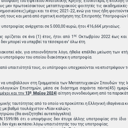
 απόφαση του Εφετείου Ανατολικής Κρήτης. Ειδικότερα, η επιλογή
ους μεν πρωτοείσακτους μεταπτυχιακούς φοιτητές τις ακαδημαϊκές
δημοσιεύσεις) μέχρι και το έτος 2021-22, ενώ για τους ήδη φοιτού
όδοσή τους και μετά από σχετική εισήγηση της Επιτροπής Υποτροφιώ
υποτροφίας ανέρχεται σε 5.000,00 ευρώ, ήτοι 416,66€ μηνιαίως.
ης
ς ορίζεται σε ένα (1) έτος, ήτοι από 1
Οκτωβρίου 2022 έως και 3
εν μπορεί να υπερβεί τα τέσσερα εν’ όλω έτη.
ιακοπεί εάν, για οποιονδήποτε λόγο, ήθελε επέλθει μείωση των ε
ου υποτρόφου του οποίου διακόπηκε η υποτροφία.
 από υπαιτιότητά τους, οι υπότροφοι υποχρεούνται να επιστρέψουν τ
 να υποβάλλουν στη Γραμματεία των Μεταπτυχιακών Σπουδών της Ια
νολογικών Επιστημών, μέσα σε διάστημα σαράντα πέντε(45) ημερ
η
μέχρι και την
13
Μαΐου 2024
) αίτηση συνοδευόμενη από τα παρακά
κής ταυτότητας από το οποίο να προκύπτει η Ελληνική ιθαγένεια και
ς με βαθμό τουλάχιστον «Λίαν καλώς».
τρώου (θα αναζητηθεί αυτεπάγγελτα).
.1599/86 ότι ο υποψήφιος δεν έτυχε άλλης υποτροφίας στο ίδιο χ
 δεν έχει εκπέσει λόγω υπαιτιότητάς του της υποτροφίας.