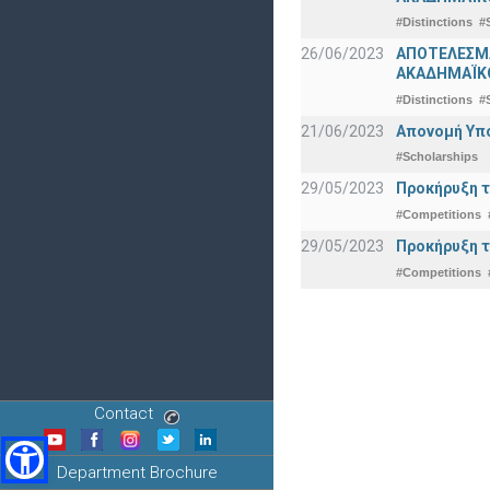
#Distinctions
#
26/06/2023
ΑΠΟΤΕΛΕΣΜΑ
ΑΚΑΔΗΜΑΪΚΟ
#Distinctions
#
21/06/2023
Απονομή Υπ
#Scholarships
29/05/2023
Προκήρυξη τ
#Competitions
29/05/2023
Προκήρυξη τ
#Competitions
Contact
Department Brochure