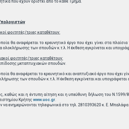
ητικά που έχουν οριστεί από το κάθε Τμήμα.
 Υπολογιστών
κοί φοιτητές/τριες καταθέτουν:
ποία θα αναφέρεται το ερευνητικό έργο που έχει γίνει στα πλαίσια
μα ολοκλήρωσης των σπουδών κ.τ.λ. Η έκθεση εγκρίνεται και υπογρά
ακοί φοιτητές/τριες καταθέτουν:
 επίδοσης μεταπτυχιακών σπουδών.
ποία θα αναφέρεται το ερευνητικό και αναπτυξιακό έργο που έχει γί
κλήρωσης των σπουδών κ.τ.λ. Η έκθεση εγκρίνεται και υπογράφεται 
ς, καθώς και η έντυπη αίτηση και η υπεύθυνη δήλωση του Ν.1599/
πιστημίου Κρήτης
www.uoc.gr
.
ν να ενημερώνονται τηλεφωνικά στο τηλ. 2810393620 κ. Ε. Μπαλάφα