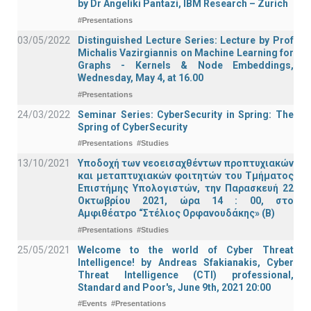
by Dr Angeliki Pantazi, IBM Research – Zurich
#Presentations
03/05/2022
Distinguished Lecture Series: Lecture by Prof
Michalis Vazirgiannis on Machine Learning for
Graphs - Kernels & Νode Εmbeddings,
Wednesday, May 4, at 16.00
#Presentations
24/03/2022
Seminar Series: CyberSecurity in Spring: The
Spring of CyberSecurity
#Presentations
#Studies
13/10/2021
Υποδοχή των νεοεισαχθέντων προπτυχιακών
και μεταπτυχιακών φοιτητών του Τμήματος
Επιστήμης Υπολογιστών, την Παρασκευή 22
Οκτωβρίου 2021, ώρα 14 : 00, στο
Αμφιθέατρο “Στέλιος Ορφανουδάκης» (Β)
#Presentations
#Studies
25/05/2021
Welcome to the world of Cyber Threat
Intelligence! by Andreas Sfakianakis, Cyber
Threat Intelligence (CTI) professional,
Standard and Poor's, June 9th, 2021 20:00
#Events
#Presentations