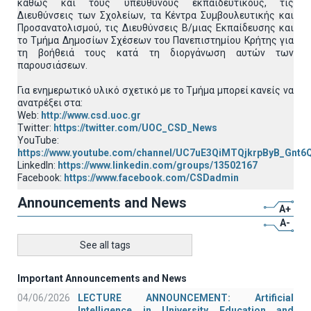
καθώς και τους υπεύθυνους εκπαιδευτικούς, τις
Διευθύνσεις των Σχολείων, τα Κέντρα Συμβουλευτικής και
Προσανατολισμού, τις Διευθύνσεις Β/μιας Εκπαίδευσης και
το Τμήμα Δημοσίων Σχέσεων του Πανεπιστημίου Κρήτης για
τη βοήθειά τους κατά τη διοργάνωση αυτών των
παρουσιάσεων.
Για ενημερωτικό υλικό σχετικό με το Τμήμα μπορεί κανείς να
ανατρέξει στα:
Web:
http://www.csd.uoc.gr
Twitter:
https://twitter.com/UOC_CSD_News
YouTube:
https://www.youtube.com/channel/UC7uE3QiMTQjkrpByB_Gnt6
LinkedIn:
https://www.linkedin.com/groups/13502167
Facebook:
https://www.facebook.com/CSDadmin
Announcements and News
A+
A-
See all tags
Important Announcements and News
04/06/2026
LECTURE ANNOUNCEMENT: Artificial
Intelligence in University Education and