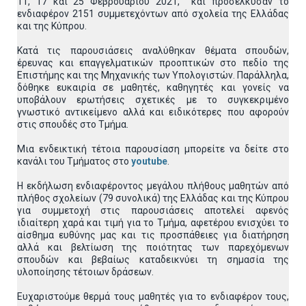
11, 17 και 25 Φεβρουαρίου 2021, και προσέλκυσαν το
ενδιαφέρον 2151 συμμετεχόντων από σχολεία της Ελλάδας
και της Κύπρου.
Κατά τις παρουσιάσεις αναλύθηκαν θέματα σπουδών,
έρευνας και επαγγελματικών προοπτικών στο πεδίο της
Επιστήμης και της Μηχανικής των Υπολογιστών. Παράλληλα,
δόθηκε ευκαιρία σε μαθητές, καθηγητές και γονείς να
υποβάλουν ερωτήσεις σχετικές με το συγκεκριμένο
γνωστικό αντικείμενο αλλά και ειδικότερες που αφορούν
στις σπουδές στο Τμήμα.
Μια ενδεικτική τέτοια παρουσίαση μπορείτε να δείτε στο
κανάλι του Τμήματος στο
youtube
.
Η εκδήλωση ενδιαφέροντος μεγάλου πλήθους μαθητών από
πλήθος σχολείων (79 συνολικά) της Ελλάδας και της Κύπρου
για συμμετοχή στις παρουσιάσεις αποτελεί αφενός
ιδιαίτερη χαρά και τιμή για το Τμήμα, αφετέρου ενισχύει το
αίσθημα ευθύνης μας και τις προσπάθειες για διατήρηση
αλλά και βελτίωση της ποιότητας των παρεχόμενων
σπουδών και βεβαίως καταδεικνύει τη σημασία της
υλοποίησης τέτοιων δράσεων.
Ευχαριστούμε θερμά τους μαθητές για το ενδιαφέρον τους,