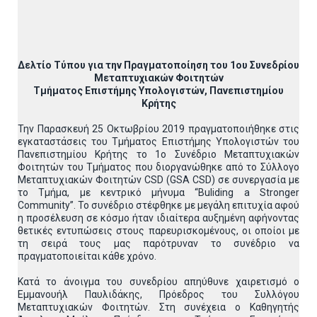
Δελτίο Τύπου για την Πραγματοποίηση του 1ου Συνεδρίου
Μεταπτυχιακών Φοιτητών
Τμήματος Επιστήμης Υπολογιστών, Πανεπιστημίου
Κρήτης
Την Παρασκευή 25 Οκτωβρίου 2019 πραγματοποιήθηκε στις
εγκαταστάσεις του Τμήματος Επιστήμης Υπολογιστών του
Πανεπιστημίου Κρήτης το 1ο Συνέδριο Μεταπτυχιακών
Φοιτητών του Τμήματος που διοργανώθηκε από το Σύλλογο
Μεταπτυχιακών Φοιτητών CSD (GSA CSD) σε συνεργασία με
το Τμήμα, με κεντρικό μήνυμα “Buliding a Stronger
Community”. Το συνέδριο στέφθηκε με μεγάλη επιτυχία αφού
η προσέλευση σε κόσμο ήταν ιδιαίτερα αυξημένη αφήνοντας
θετικές εντυπώσεις στους παρευρισκομένους, οι οποίοι με
τη σειρά τους μας παρότρυναν το συνέδριο να
πραγματοποιείται κάθε χρόνο.
Κατά το άνοιγμα του συνεδρίου απηύθυνε χαιρετισμό ο
Εμμανουήλ Παυλιδάκης, Πρόεδρος του Συλλόγου
Μεταπτυχιακών Φοιτητών. Στη συνέχεια ο Καθηγητής