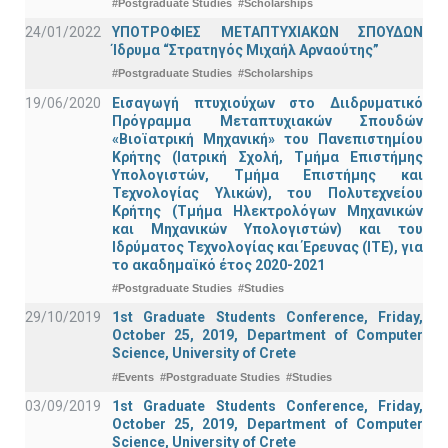
#Postgraduate Studies
#Scholarships
24/01/2022
ΥΠΟΤΡΟΦΙΕΣ ΜΕΤΑΠΤΥΧΙΑΚΩΝ ΣΠΟΥΔΩΝ
Ίδρυμα “Στρατηγός Μιχαήλ Αρναούτης”
#Postgraduate Studies
#Scholarships
19/06/2020
Εισαγωγή πτυχιούχων στο Διιδρυματικό
Πρόγραμμα Μεταπτυχιακών Σπουδών
«Βιοϊατρική Μηχανική» του Πανεπιστημίου
Κρήτης (Ιατρική Σχολή, Τμήμα Επιστήμης
Υπολογιστών, Τμήμα Επιστήμης και
Τεχνολογίας Υλικών), του Πολυτεχνείου
Κρήτης (Τμήμα Ηλεκτρολόγων Μηχανικών
και Μηχανικών Υπολογιστών) και του
Ιδρύματος Τεχνολογίας και Έρευνας (ΙΤΕ), για
το ακαδημαϊκό έτος 2020-2021
#Postgraduate Studies
#Studies
29/10/2019
1st Graduate Students Conference, Friday,
October 25, 2019, Department of Computer
Science, University of Crete
#Events
#Postgraduate Studies
#Studies
03/09/2019
1st Graduate Students Conference, Friday,
October 25, 2019, Department of Computer
Science, University of Crete