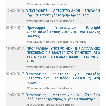
#Postgraduate Studies
#Studies
12/02/2018
ΥΠΟΤΡΟΦΙΕΣ ΜΕΤΑΠΤΥΧΙΑΚΩΝ ΣΠΟΥΔΩΝ
Ίδρυμα “Στρατηγός Μιχαήλ Αρναούτης”
#Postgraduate Studies
#Scholarships
03/07/2017
Πρόγραμμα Υποτροφιών Fulbright
Ακαδημαϊκού Έτους 2018-2019 για Έλληνες
Πολίτες
#Postgraduate Studies
#Scholarships
#Studies
16/03/2017
ΠΡΟΓΡΑΜΜΑ ΥΠΟΤΡΟΦΙΩΝ INRIA/ΓΑΛΛΙΚΗΣ
ΠΡΕΣΒΕΙΑΣ ΓΙΑ ΜASTER ΣΤΟ ΠΑΝΕΠΙΣΤΗΜΙΟ
ΤΗΣ ΝΙΚΑΙΑΣ ΓΙΑ ΤΟ ΑΚΑΔΗΜΑΙΚΟ ΕΤΟΣ 2017-
2018
#Postgraduate Studies
#Scholarships
02/03/2017
Υποτροφίες αριστείας για σπουδές
μεταπτυχιακού επιπέδου (Master 2) στη
Γαλλία
#Postgraduate Studies
#Scholarships
13/02/2017
Υποτροφίες Μεταπτυχιακών Σπουδών
Ιδρύματος "Στρατηγός Μιχαήλ Αρναούτης"
#Scholarships
#Postgraduate Studies