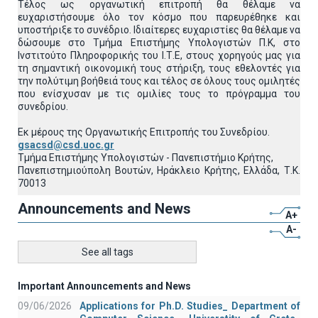
Τέλος ως οργανωτική επιτροπή θα θέλαμε να
ευχαριστήσουμε όλο τον κόσμο που παρευρέθηκε και
υποστήριξε το συνέδριο. Ιδιαίτερες ευχαριστίες θα θέλαμε να
δώσουμε στο Τμήμα Επιστήμης Υπολογιστών Π.Κ, στο
Ινστιτούτο Πληροφορικής του Ι.Τ.Ε, στους χορηγούς μας για
τη σημαντική οικονομική τους στήριξη, τους εθελοντές για
την πολύτιμη βοήθειά τους και τέλος σε όλους τους ομιλητές
που ενίσχυσαν με τις ομιλίες τους το πρόγραμμα του
συνεδρίου.
Εκ μέρους της Οργανωτικής Επιτροπής του Συνεδρίου.
gsacsd@csd.uoc.gr
Τμήμα Επιστήμης Υπολογιστών - Πανεπιστήμιο Κρήτης,
Πανεπιστημιούπολη Βουτών, Ηράκλειο Κρήτης, Ελλάδα, Τ.Κ.
70013
Announcements and News
A+
A-
See all tags
Important Announcements and News
09/06/2026
Applications for Ph.D. Studies_ Department of