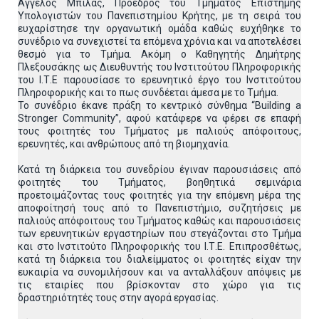
Άγγελος Μπίλας, Πρόεδρος του Τμήματος Επιστήμης
Υπολογιστών του Πανεπιστημίου Κρήτης, με τη σειρά του
ευχαρίστησε την οργανωτική ομάδα καθώς ευχήθηκε το
συνέδριο να συνεχιστεί τα επόμενα χρόνια και να αποτελέσει
θεσμό για το Τμήμα. Ακόμη ο Καθηγητής Δημήτρης
Πλεξουσάκης ως Διευθυντής του Ινστιτούτου Πληροφορικής
του Ι.Τ.Ε παρουσίασε το ερευνητικό έργο του Ινστιτούτου
Πληροφορικής και το πως συνδέεται άμεσα με το Τμήμα.
Το συνέδριο έκανε πράξη το κεντρικό σύνθημα “Building a
Stronger Community”, αφού κατάφερε να φέρει σε επαφή
τους φοιτητές του Τμήματος με παλιούς απόφοιτους,
ερευνητές, και ανθρώπους από τη βιομηχανία.
Κατά τη διάρκεια του συνεδρίου έγιναν παρουσιάσεις από
φοιτητές του Τμήματος, βοηθητικά σεμινάρια
προετοιμάζοντας τους φοιτητές για την επόμενη μέρα της
αποφοίτησή τους από το Πανεπιστήμιο, συζητήσεις με
παλιούς απόφοιτους του Τμήματος καθώς και παρουσιάσεις
των ερευνητικών εργαστηρίων που στεγάζονται στο Τμήμα
και στο Ινστιτούτο Πληροφορικής του Ι.Τ.Ε. Επιπροσθέτως,
κατά τη διάρκεια του διαλείμματος οι φοιτητές είχαν την
ευκαιρία να συνομιλήσουν και να ανταλλάξουν απόψεις με
τις εταιρίες που βρίσκονταν στο χώρο για τις
δραστηριότητές τους στην αγορά εργασίας.