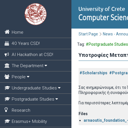
Home
Start Page
News - Anno
40 Years CSD!
Tag:
#Postgraduate Studies
AI Hackathon at CSD!
Υποτροφίες Μεταπτ
The Department
#Scholarships
#Postgra
People
Σας ενημερώνουμε, ότι το
Undergraduate Studies
Πληροφορικής ή συναφούς 
Postgraduate Studies
Για περισσότερες λεπτομέ
Research
Files
arnaoutis_foundation_
Erasmus+ Mobility