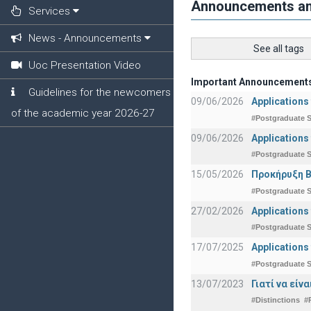
Announcements a
Services
News - Announcements
See all tags
Uoc Presentation Video
Important Announcement
Guidelines for the newcomers
09/06/2026
Applications
of the academic year 2026-27
#Postgraduate S
09/06/2026
Applications
#Postgraduate S
15/05/2026
Προκήρυξη Β
#Postgraduate S
27/02/2026
Applications
#Postgraduate S
17/07/2025
Applications
#Postgraduate S
13/07/2023
Γιατί να εί
#Distinctions
#