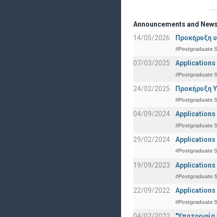
Announcements and New
14/05/2026
Προκήρυξη υ
#Postgraduate S
07/03/2025
Applications
#Postgraduate S
24/02/2025
Προκήρυξη Υ
#Postgraduate S
04/09/2024
Applications
#Postgraduate S
29/02/2024
Applications
#Postgraduate S
19/09/2023
Applications
#Postgraduate S
22/09/2022
Applications
#Postgraduate S
04/02/2022
"Υποτροφία 