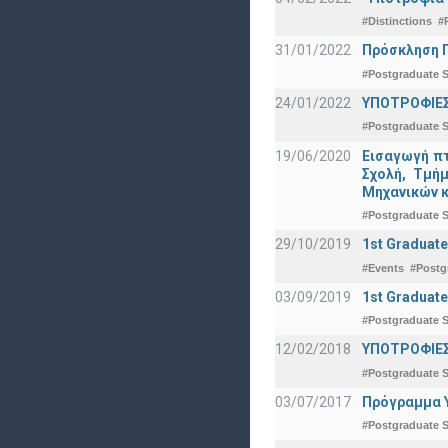
#Distinctions
#
31/01/2022
Πρόσκληση Π
#Postgraduate S
24/01/2022
ΥΠΟΤΡΟΦΙΕΣ
#Postgraduate S
19/06/2020
Εισαγωγή πτ
Σχολή, Τμή
Μηχανικών κ
#Postgraduate S
29/10/2019
1st Graduate
#Events
#Postg
03/09/2019
1st Graduate
#Postgraduate S
12/02/2018
ΥΠΟΤΡΟΦΙΕΣ
#Postgraduate S
03/07/2017
Πρόγραμμα Υ
#Postgraduate S