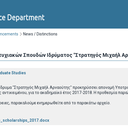
uncements
News / Distinctions
υχιακών Σπουδών Ιδρύματος "Στρατηγός Μιχαήλ Αρ
duate Studies
 Ίδρυμα "Στρατηγός Μιχαήλ Αρναούτης" προκηρύσσει απονομή Υποτρ
αντικειμένου, για το ακαδημαϊκό έτος 2017-2018. Η προθεσμία παρα
ρειες, παρακαλούμε ενημερωθείτε από το παρακάτω αρχείο.
-_scholarships_2017.docx