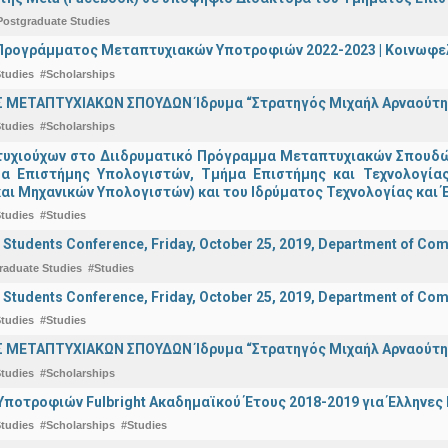
Postgraduate Studies
ρογράμματος Μεταπτυχιακών Υποτροφιών 2022-2023 | Κοινωφελέ
tudies
#Scholarships
 ΜΕΤΑΠΤΥΧΙΑΚΩΝ ΣΠΟΥΔΩΝ Ίδρυμα “Στρατηγός Μιχαήλ Αρναούτη
tudies
#Scholarships
υχιούχων στο Διιδρυματικό Πρόγραμμα Μεταπτυχιακών Σπουδών 
μα Επιστήμης Υπολογιστών, Τμήμα Επιστήμης και Τεχνολογία
αι Μηχανικών Υπολογιστών) και του Ιδρύματος Τεχνολογίας και Έ
tudies
#Studies
 Students Conference, Friday, October 25, 2019, Department of Comp
raduate Studies
#Studies
 Students Conference, Friday, October 25, 2019, Department of Comp
tudies
#Studies
 ΜΕΤΑΠΤΥΧΙΑΚΩΝ ΣΠΟΥΔΩΝ Ίδρυμα “Στρατηγός Μιχαήλ Αρναούτη
tudies
#Scholarships
ποτροφιών Fulbright Ακαδημαϊκού Έτους 2018-2019 για Έλληνες
tudies
#Scholarships
#Studies