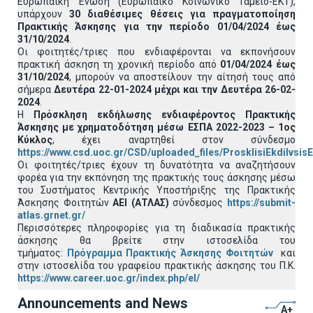
Ευρωπαϊκή Ένωση (Ευρωπαϊκό Κοινωνικό Ταμείο-ΕΚΤ),
υπάρχουν
30 διαθέσιμες θέσεις για πραγματοποίηση
Πρακτικής Άσκησης για την περίοδο 01/04/2024 έως
31/10/2024
.
Οι φοιτητές/τριες που ενδιαφέρονται να εκπονήσουν
πρακτική άσκηση τη χρονική περίοδο από
01/04/2024 έως
31/10/2024
, μπορούν να αποστείλουν την αίτησή τους από
σήμερα
Δευτέρα 22-01-2024 μέχρι και την Δευτέρα 26-02-
2024
.
Η
Πρόσκληση εκδήλωσης ενδιαφέροντος Πρακτικής
Άσκησης με χρηματοδότηση μέσω ΕΣΠΑ 2022-2023 – 1ος
Κύκλος
, έχει αναρτηθεί στον σύνδεσμο
https://www.csd.uoc.gr/CSD/uploaded_files/ProsklisiEkdilvsi
Οι φοιτητές/τριες έχουν τη δυνατότητα να αναζητήσουν
φορέα για την εκπόνηση της πρακτικής τους άσκησης μέσω
του Συστήματος Κεντρικής Υποστήριξης της Πρακτικής
Άσκησης Φοιτητών
ΑΕΙ (ΑΤΛΑΣ)
σύνδεσμος
https://submit-
atlas.grnet.gr/
Περισσότερες πληροφορίες για τη διαδικασία πρακτικής
άσκησης θα βρείτε στην ιστοσελίδα του
τμήματος:
Πρόγραμμα Πρακτικής Άσκησης Φοιτητών
και
στην ιστοσελίδα του γραφείου πρακτικής άσκησης του Π.Κ.
https://www.career.uoc.gr/index.php/el/
Announcements and News
A+