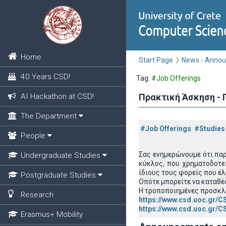
Home
Start Page
News - Anno
40 Years CSD!
Tag:
#Job Offerings
AI Hackathon at CSD!
Πρακτική Άσκηση - 
The Department
#Job Offerings
#Studies
People
Σας ενημερώνουμε ότι πα
Undergraduate Studies
κύκλος, που χρηματοδοτε
ίδιους τους φορείς που έλ
Postgraduate Studies
Οπότε μπορείτε να καταθέ
Η τροποποιημένες προσκλή
Research
https://www.csd.uoc.gr/C
https://www.csd.uoc.gr/
Erasmus+ Mobility