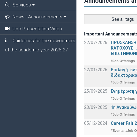
Announcements a
Services
News - Announcements
See all tags
Uoc Presentation Video
Important Announcement
Guidelines for the newcomers
22/07/2026
ΠΡΟΣΚΛΗΣΗ
ΚΑΤΟΧΟΥΣ 
of the academic year 2026-27
ΕΠΙΣΤΗΜΟΝΕ
#Job Offerings
22/01/2026
Επιλογή εν
διδακτορικο
#Job Offerings
25/09/2025
Ενημέρωση γ
#Job Offerings
23/09/2025
1η Ανακοίνω
#Job Offerings
05/12/2024
Career Fair 
#Events
#Job O