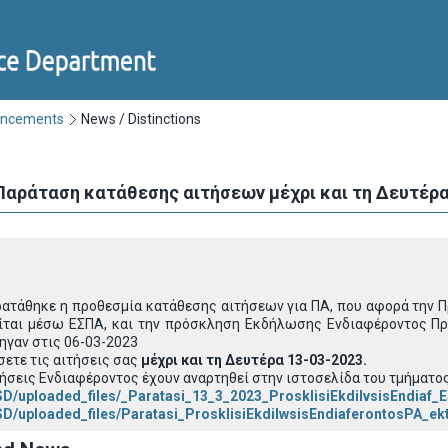
uncements
News / Distinctions
Παράταση κατάθεσης αιτήσεων μέχρι και τη Δευτέρα
ρατάθηκε η προθεσμία κατάθεσης αιτήσεων για ΠΑ, που αφορά την
ίται μέσω ΕΣΠΑ, και την πρόσκληση Εκδήλωσης Ενδιαφέροντος Πρ
ηγαν στις 06-03-2023
σετε τις αιτήσεις σας
μέχρι και τη Δευτέρα 13-03-2023.
σεις Ενδιαφέροντος έχουν αναρτηθεί στην ιστοσελίδα του τμήματος
SD/uploaded_files/_Paratasi_13_3_2023_ProsklisiEkdilvsisEndiaf
CSD/uploaded_files/Paratasi_ProsklisiEkdilwsisEndiaferontosPA_