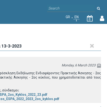
GR
EN
8
 13-3-2023
Monday, 6 March 2023
 Πρόσκληση Εκδήλωσης Ενδιαφέροντος Πρακτικής Άσκησης - 2ος
ακτικής Άσκησης - 2ος κύκλος, που χρηματοδοτείται από τους
, σύνδεσμοι:
_ESPA_2os_Kyklos_2022_23.pdf
ektos_ESPA_2022_2023_2os_kyklos.pdf