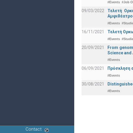
#Events
#Job O
09/03/2022
Τελετή Ορκ
Αμφιθέατρο
#Events
#Studi
16/11/2021
Τελετή Ορκω
#Events
#Studi
20/09/2021
From genomic
Science and 
#Events
06/09/2021
Πρόσκληση σ
#Events
30/08/2021
Distinguishe
#Events
Contact