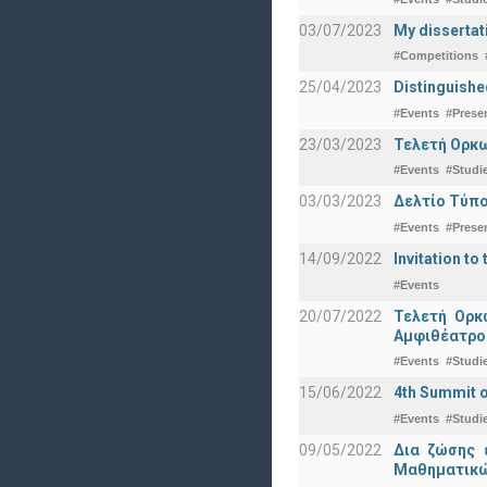
03/07/2023
My dissertat
#Competitions
25/04/2023
Distinguishe
#Events
#Prese
23/03/2023
Τελετή Ορκω
#Events
#Studi
03/03/2023
Δελτίο Τύπο
#Events
#Prese
14/09/2022
Invitation to 
#Events
20/07/2022
Τελετή Ορκ
Αμφιθέατρο
#Events
#Studi
15/06/2022
4th Summit o
#Events
#Studi
09/05/2022
Δια ζώσης 
Μαθηματικώ