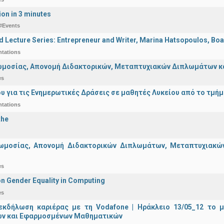
ion in 3 minutes
#Events
d Lecture Series: Entrepreneur and Writer, Marina Hatsopoulos, Boa
ntations
μοσίας, Απονομή Διδακτορικών, Μεταπτυχιακών Διπλωμάτων και 
es
υ για τις Ενημερωτικές Δράσεις σε μαθητές Λυκείου από το τμή
ntations
the
ωμοσίας, Απονομή Διδακτορικών Διπλωμάτων, Μεταπτυχιακών 
es
n Gender Equality in Computing
es
εκδήλωση καριέρας με τη Vodafone | Ηράκλειο 13/05_12 το 
ν και Εφαρμοσμένων Μαθηματικών