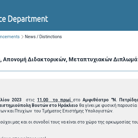
uncements
News / Distinctions
, Απονομή Διδακτορικών, Μεταπτυχιακών Διπλωμάτω
λίου 2023
στις
11.00 το πρωί
στο
Αμφιθέατρο
"Ν. Πετρίδη
πιστημιούπολη Βουτών στο Ηράκλειο
θα γίνει με φυσική παρουσί
ν και Πτυχίων του Τμήματος Επιστήμης Υπολογιστών.
ούχοι μας και οι συνοδοί τους να είναι στο χώρο της ορκωμοσίας τ