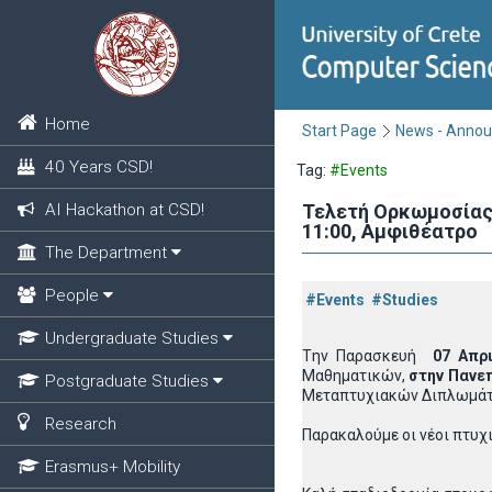
Home
Start Page
News - Anno
40 Years CSD!
Tag:
#Events
AI Hackathon at CSD!
Τελετή Ορκωμοσίας
11:00, Αμφιθέατρο
The Department
People
#Events
#Studies
Undergraduate Studies
Tην Παρασκευή
07 Απρι
Μαθηματικών,
στην Πανε
Postgraduate Studies
Μεταπτυχιακών Διπλωμάτω
Research
Παρακαλούμε οι νέοι πτυχι
Erasmus+ Mobility