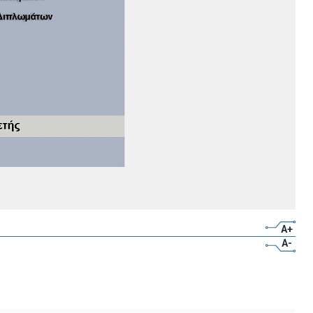
A+
A-