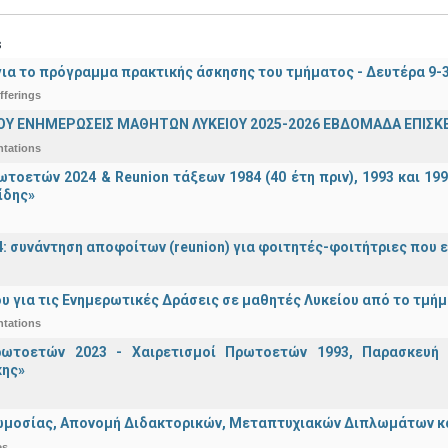
s
ια το πρόγραμμα πρακτικής άσκησης του τμήματος - Δευτέρα 9-
fferings
ΟΥ ΕΝΗΜΕΡΩΣΕΙΣ ΜΑΘΗΤΩΝ ΛΥΚΕΙΟΥ 2025-2026 ΕΒΔΟΜΑΔΑ ΕΠΙΣΚΕ
ntations
τοετών 2024 & Reunion τάξεων 1984 (40 έτη πριν), 1993 και 19
ίδης»
4: συνάντηση αποφοίτων (reunion) για φοιτητές-φοιτήτριες που ει
υ για τις Ενημερωτικές Δράσεις σε μαθητές Λυκείου από το τμή
ntations
ωτοετών 2023 - Χαιρετισμοί Πρωτοετών 1993, Παρασκευή 2
ης»
μοσίας, Απονομή Διδακτορικών, Μεταπτυχιακών Διπλωμάτων και 
es