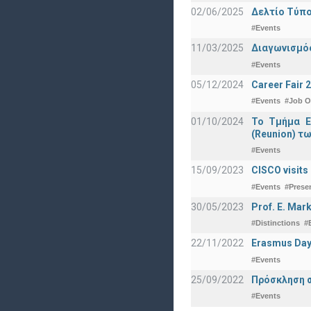
02/06/2025
Δελτίο Τύπο
#Events
11/03/2025
Διαγωνισμός
#Events
05/12/2024
Career Fair 
#Events
#Job O
01/10/2024
Το Τμήμα Ε
(Reunion) τω
#Events
15/09/2023
CISCO visits
#Events
#Prese
30/05/2023
Prof. E. Mar
#Distinctions
#
22/11/2022
Erasmus Day
#Events
25/09/2022
Πρόσκληση σ
#Events