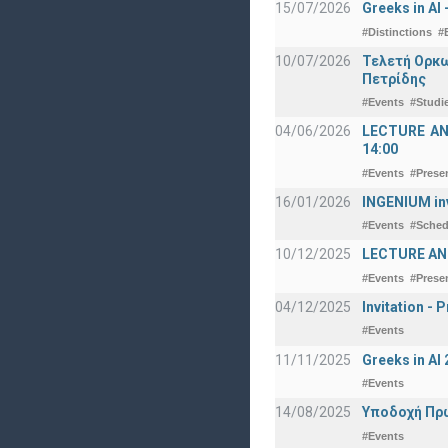
15/07/2026
Greeks in AI
#Distinctions
#
10/07/2026
Τελετή Ορκω
Πετρίδης
#Events
#Studi
04/06/2026
LECTURE ANNO
14:00
#Events
#Prese
16/01/2026
INGENIUM in
#Events
#Sched
10/12/2025
LECTURE ANN
#Events
#Prese
04/12/2025
Invitation -
#Events
11/11/2025
Greeks in A
#Events
14/08/2025
Υποδοχή Πρωτ
#Events