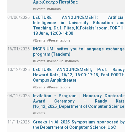
Αμφιθέατρο Πετρίδης
#Events
#Studies
04/06/2026
LECTURE ANNOUNCEMENT: Artificial
Intelligence in University Education and
Teaching, Dr. I. Pitas, K.Fotakis' room, FORTH,
18 June, 12:00-14:00
#Events
#Presentations
16/01/2026
INGENIUM invites you to language exchange
program (Tandem)
#Events
#Schedule
#Studies
10/12/2025
LECTURE ANNOUNCEMENT, Prof. Randy
Howard Katz, 16/12, 16:00-17:15, East FORTH
Campus Amphitheater
#Events
#Presentations
04/12/2025
Invitation - Program | Honorary Doctorate
Award Ceremony – Randy Katz
|16_12_2025_Department of Computer Science
#Events
11/11/2025
Greeks in AI 2025 Symposium sponsored by
the Department of Computer Science, UoC