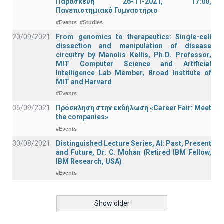
Παρασκευή 26-11-2021, 17:00,
Πανεπιστημιακό Γυμναστήριο
#Events
#Studies
20/09/2021
From genomics to therapeutics: Single-cell
dissection and manipulation of disease
circuitry by Manolis Kellis, Ph.D. Professor,
MIT Computer Science and Artificial
Intelligence Lab Member, Broad Institute of
MIT and Harvard
#Events
06/09/2021
Πρόσκληση στην εκδήλωση «Career Fair: Meet
the companies»
#Events
30/08/2021
Distinguished Lecture Series, ΑΙ: Past, Present
and Future, Dr. C. Mohan (Retired IBM Fellow,
IBM Research, USA)
#Events
Show older