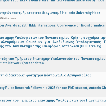
ampos Tsourakakis delivered an invited keynote talk at the Sympos
ιτητών του τμήματος στο διαγωνισμό Hellenic University Hack
#Distinctions
er Awards at 25th IEEE International Conference on Bioinformatics
ιστήμης Υπολογιστών του Πανεπιστημίου Κρήτης συγχαίρει την
Αλγοριθμικών Θεμελίων για Αναδυόμενες Υπολογιστικές Τ
ής στο Πανεπιστήμιο της Καλιφόρνια, Μπέρκλεϋ (UC Berkeley).
τές του Τμήματος Επιστήμης Υπολογιστών του Πανεπιστημίου 
tists Network (career data)»
στη διδακτορική φοιτήτρια Δέσποινα Αικ. Αργυροπούλου
iety Pulse Research Fellowship 2025 for our PhD student, Antonis Ch
οιτητών του Τμήματος Επιστήμης Υπολογιστών του Πανεπιστημ