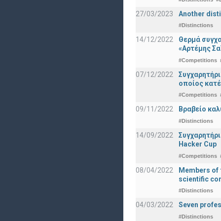
27/03/2023
Another dist
#Distinctions
14/12/2022
Θερμά συγχα
«Αρτέμης Σα
#Competitions
07/12/2022
Συγχαρητήρ
οποίος κατέ
#Competitions
09/11/2022
Βραβείο καλ
#Distinctions
14/09/2022
Συγχαρητήρι
Hacker Cup
#Competitions
08/04/2022
Members of t
scientific c
#Distinctions
04/03/2022
Seven profes
#Distinctions