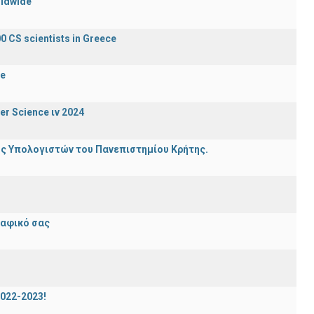
rldwide
0 CS scientists in Greece
de
er Science ιν 2024
ης Υπολογιστών του Πανεπιστημίου Κρήτης.
ραφικό σας
2022-2023!