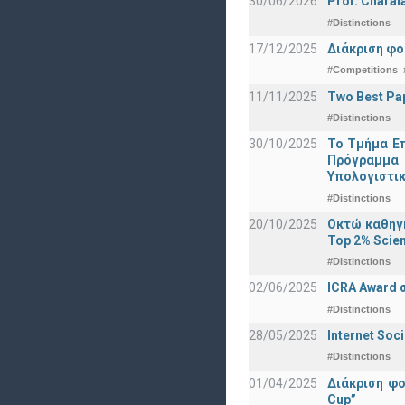
30/06/2026
Prof. Charal
#Distinctions
17/12/2025
Διάκριση φο
#Competitions
11/11/2025
Two Best Pap
#Distinctions
30/10/2025
Το Τμήμα Επ
Πρόγραμμα 
Υπολογιστικ
#Distinctions
20/10/2025
Οκτώ καθηγη
Top 2% Scien
#Distinctions
02/06/2025
ICRA Award 
#Distinctions
28/05/2025
Internet Soc
#Distinctions
01/04/2025
Διάκριση φ
Cup”