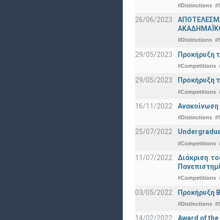
#Distinctions
#
26/06/2023
ΑΠΟΤΕΛΕΣΜΑ
ΑΚΑΔΗΜΑΪΚΟ
#Distinctions
#
29/05/2023
Προκήρυξη τ
#Competitions
29/05/2023
Προκήρυξη τ
#Competitions
16/11/2022
Ανακοίνωση 
#Distinctions
#
25/07/2022
Undergraduat
#Competitions
11/07/2022
Διάκριση το
Πανεπιστημ
#Competitions
03/05/2022
Προκήρυξη Β
#Distinctions
#
14/02/2022
Award of the