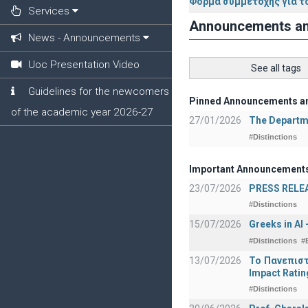
Φόρμα συμμετοχής για τ
Services
Announcements a
News - Announcements
Uoc Presentation Video
See all tags
Guidelines for the newcomers
Pinned Announcements a
of the academic year 2026-27
27/01/2026
The Departme
#Distinctions
Important Announcement
23/07/2026
PRESS RELEAS
#Distinctions
15/07/2026
Greeks in AI
#Distinctions
#
13/07/2026
Το Πανεπιστ
Impact Ratin
#Distinctions