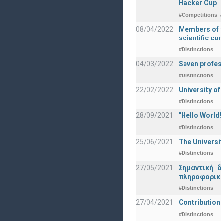
Hacker Cup
#Competitions
08/04/2022
Members of t
scientific c
#Distinctions
04/03/2022
Seven profes
#Distinctions
22/02/2022
University of
#Distinctions
28/09/2021
"Hello Worl
#Distinctions
25/06/2021
The Universi
#Distinctions
27/05/2021
Σημαντική 
πληροφορική
#Distinctions
27/04/2021
Contribution
#Distinctions