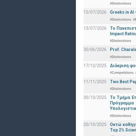
#Distinctions
15/07/2026
Greeks in AI
#Distinctions
#
13/07/2026
Το Πανεπιστ
Impact Ratin
#Distinctions
30/06/2026
Prof. Charal
#Distinctions
17/12/2025
Διάκριση φο
#Competitions
11/11/2025
Two Best Pap
#Distinctions
30/10/2025
Το Τμήμα Επ
Πρόγραμμα 
Υπολογιστικ
#Distinctions
20/10/2025
Οκτώ καθηγη
Top 2% Scien