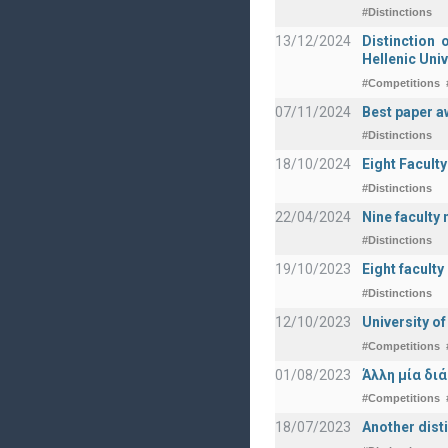
#Distinctions
13/12/2024
Distinction 
Hellenic Univ
#Competitions
07/11/2024
Best paper a
#Distinctions
18/10/2024
Eight Facult
#Distinctions
22/04/2024
Nine faculty
#Distinctions
19/10/2023
Eight facult
#Distinctions
12/10/2023
University o
#Competitions
01/08/2023
Άλλη μία δι
#Competitions
18/07/2023
Another disti