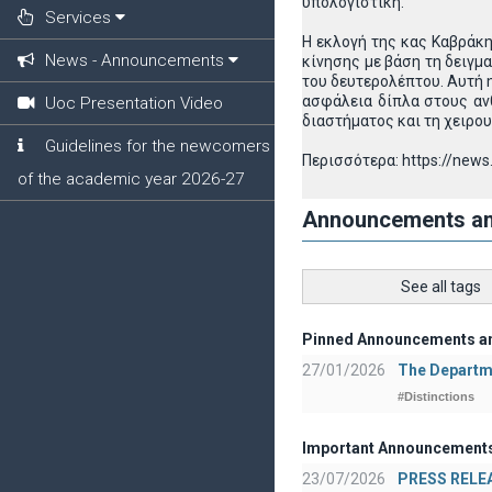
υπολογιστική.
Services
Η εκλογή της κας Καβράκη
News - Announcements
κίνησης με βάση τη δειγμ
του δευτερολέπτου. Αυτή 
ασφάλεια δίπλα στους αν
Uoc Presentation Video
διαστήματος και τη χειρου
Guidelines for the newcomers
Περισσότερα: https://news
of the academic year 2026-27
Announcements a
See all tags
Pinned Announcements a
27/01/2026
The Departme
#Distinctions
Important Announcement
23/07/2026
PRESS RELEAS