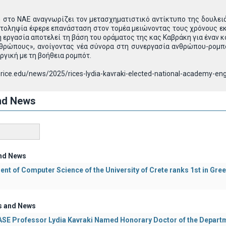
 στο NAE αναγνωρίζει τον μετασχηματιστικό αντίκτυπο της δουλει
ατοληψία έφερε επανάσταση στον τομέα μειώνοντας τους χρόνους ε
η εργασία αποτελεί τη βάση του οράματος της κας Καβράκη για έναν 
θρώπους», ανοίγοντας νέα σύνορα στη συνεργασία ανθρώπου-ρομπότ
ργική με τη βοήθεια ρομπότ.
.rice.edu/news/2025/rices-lydia-kavraki-elected-national-academy-eng
nd News
nd News
nt of Computer Science of the University of Crete ranks 1st in Gre
s and News
E Professor Lydia Kavraki Named Honorary Doctor of the Departmen