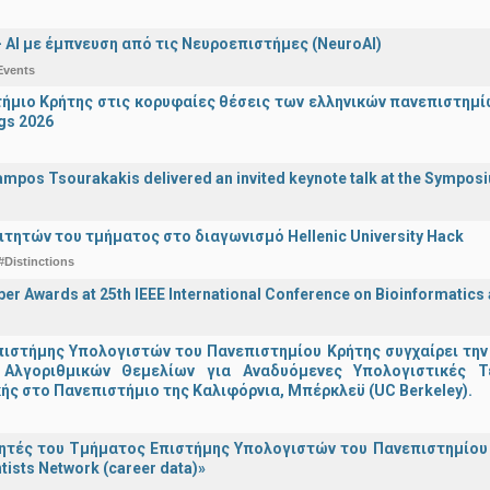
 - ΑΙ με έμπνευση από τις Νευροεπιστήμες (NeuroAI)
Events
ήμιο Κρήτης στις κορυφαίες θέσεις των ελληνικών πανεπιστημίων
gs 2026
ampos Tsourakakis delivered an invited keynote talk at the Sympos
ιτητών του τμήματος στο διαγωνισμό Hellenic University Hack
#Distinctions
er Awards at 25th IEEE International Conference on Bioinformatics
ιστήμης Υπολογιστών του Πανεπιστημίου Κρήτης συγχαίρει την
Αλγοριθμικών Θεμελίων για Αναδυόμενες Υπολογιστικές Τ
ής στο Πανεπιστήμιο της Καλιφόρνια, Μπέρκλεϋ (UC Berkeley).
τές του Τμήματος Επιστήμης Υπολογιστών του Πανεπιστημίου 
tists Network (career data)»