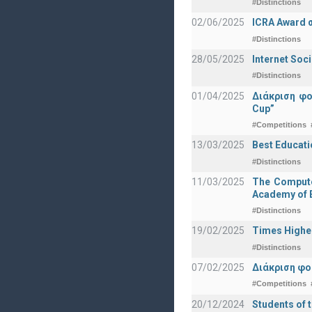
#Distinctions
02/06/2025
ICRA Award 
#Distinctions
28/05/2025
Internet Soc
#Distinctions
01/04/2025
Διάκριση φ
Cup”
#Competitions
13/03/2025
Best Educati
#Distinctions
11/03/2025
The Computer
Academy of E
#Distinctions
19/02/2025
Times Highe
#Distinctions
07/02/2025
Διάκριση φο
#Competitions
20/12/2024
Students of 