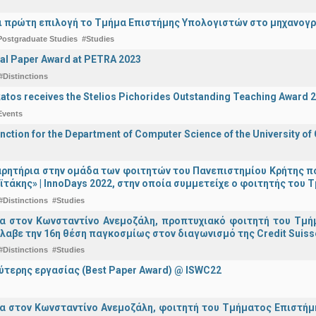
ναι πρώτη επιλογή το Τμήμα Επιστήμης Υπολογιστών στο μηχανογ
Postgraduate Studies
#Studies
al Paper Award at PETRA 2023
#Distinctions
katos receives the Stelios Pichorides Outstanding Teaching Award 
Events
inction for the Department of Computer Science of the University of
ρητήρια στην ομάδα των φοιτητών του Πανεπιστημίου Κρήτης π
ϊτάκης» | InnoDays 2022, στην οποία συμμετείχε ο φοιτητής το
#Distinctions
#Studies
ια στον Κωνσταντίνο Ανεμοζάλη, προπτυχιακό φοιτητή του Τμή
λαβε την 16η θέση παγκοσμίως στον διαγωνισμό της Credit Suiss
#Distinctions
#Studies
ύτερης εργασίας (Best Paper Award) @ ISWC22
α στον Κωνσταντίνο Ανεμοζάλη, φοιτητή του Τμήματος Επιστήμη