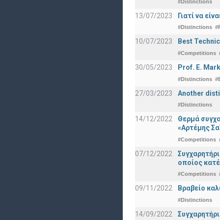
#Distinctions
13/07/2023
Γιατί να εί
#Distinctions
#
10/07/2023
Best Technic
#Competitions
30/05/2023
Prof. E. Mar
#Distinctions
#
27/03/2023
Another dist
#Distinctions
14/12/2022
Θερμά συγχα
«Αρτέμης Σα
#Competitions
07/12/2022
Συγχαρητήρ
οποίος κατέ
#Competitions
09/11/2022
Βραβείο καλ
#Distinctions
14/09/2022
Συγχαρητήρι