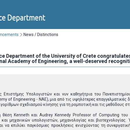
uncements
News / Distinctions
 Department of the University of Crete congratulates
onal Academy of Engineering, a well-deserved recognit
 Επιστήμης Υπολογιστών και νυν καθηγήτρια του Πανεπιστημίου
my of Engineering - ΝΑΕ), μια από τις υψηλότερες επαγγελματικές δ
γορίθμων σχεδιασμού κίνησης για τη ρομποτική και τις μεθόδους στη
 θέση Kenneth και Audrey Kennedy Professor of Computing του 
και μηχανικών υπολογιστών, μηχανολογίας και βιοτεχνολογίας. Υ
αι να επιλύει παγκόσμιες προκλήσεις ενισχύοντας τη συνεργατική