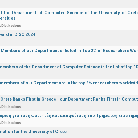
of the Department of Computer Science of the University of Crete 
ersities
#Distinctions
ward in DISC 2024
y Members of our Department enlisted in Top 2% of Researchers Wo
 members of the Department of Computer Science in the list of top 10
y members of our Department are in the top 2% researchers worldwi
f Crete Ranks First in Greece - our Department Ranks First in Comput
#Distinctions
άκριση για τους φοιτητές και αποφοίτους του Τμήματος Επιστήμ
#Distinctions
nction for the University of Crete