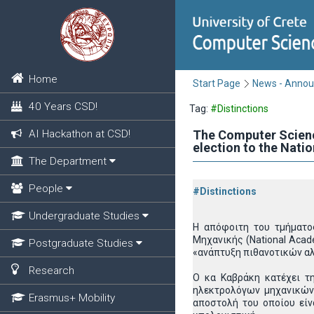
Home
Start Page
News - Anno
40 Years CSD!
Tag:
#Distinctions
AI Hackathon at CSD!
The Computer Science
election to the Nati
The Department
People
#Distinctions
Undergraduate Studies
Η απόφοιτη του τμήματος
Μηχανικής (National Acade
Postgraduate Studies
«ανάπτυξη πιθανοτικών αλ
Research
Ο κα Καβράκη κατέχει τη
ηλεκτρολόγων μηχανικών 
Erasmus+ Mobility
αποστολή του οποίου είν