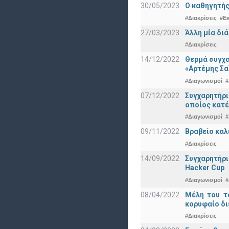
30/05/2023
Ο καθηγητής
#Διακρίσεις
#Ε
27/03/2023
Άλλη μία δι
#Διακρίσεις
14/12/2022
Θερμά συγχα
«Αρτέμης Σα
#Διαγωνισμοί
#
07/12/2022
Συγχαρητήρ
οποίος κατέ
#Διαγωνισμοί
#
09/11/2022
Βραβείο καλ
#Διακρίσεις
14/09/2022
Συγχαρητήρι
Hacker Cup
#Διαγωνισμοί
#
08/04/2022
Μέλη του τ
κορυφαίο δι
#Διακρίσεις