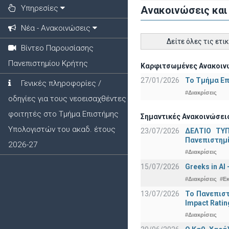
Υπηρεσίες
Ανακοινώσεις και
Νέα - Ανακοινώσεις
Δείτε όλες τις ετι
Βίντεο Παρουσίασης
Πανεπιστημίου Κρήτης
Καρφιτσωμένες Ανακοινώ
27/01/2026
Το Τμήμα Επ
Γενικές πληροφορίες /
#Διακρίσεις
οδηγίες για τους νεοεισαχθέντες
φοιτητές στο Τμήμα Επιστήμης
Σημαντικές Ανακοινώσεις
Υπολογιστών του ακαδ. έτους
23/07/2026
ΔΕΛΤΙΟ ΤΥΠ
Πανεπιστημ
2026-27
#Διακρίσεις
15/07/2026
Greeks in AI
#Διακρίσεις
#Ε
13/07/2026
Το Πανεπιστ
Impact Ratin
#Διακρίσεις