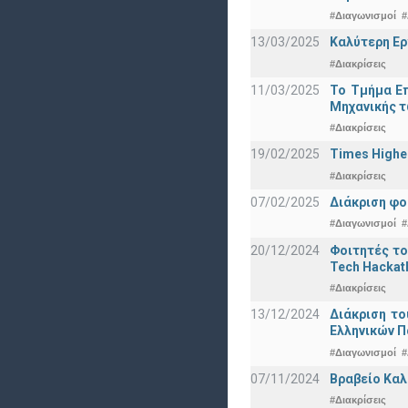
#Διαγωνισμοί
#
13/03/2025
Καλύτερη Ερ
#Διακρίσεις
11/03/2025
Το Τμήμα Επ
Μηχανικής τ
#Διακρίσεις
19/02/2025
Times Highe
#Διακρίσεις
07/02/2025
Διάκριση φο
#Διαγωνισμοί
#
20/12/2024
Φοιτητές το
Tech Hackat
#Διακρίσεις
13/12/2024
Διάκριση το
Ελληνικών 
#Διαγωνισμοί
#
07/11/2024
Βραβείο Καλ
#Διακρίσεις