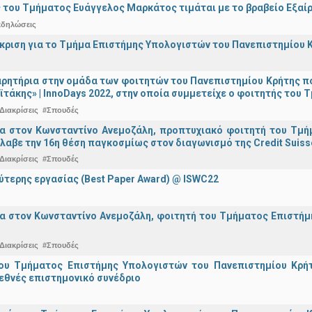
 του Τμήματος Ευάγγελος Μαρκάτος τιμάται με το βραβείο Εξαί
κδηλώσεις
άκριση για το Τμήμα Επιστήμης Υπολογιστών του Πανεπιστημίου 
ρητήρια στην ομάδα των φοιτητών του Πανεπιστημίου Κρήτης π
ϊτάκης» | InnoDays 2022, στην οποία συμμετείχε ο φοιτητής το
Διακρίσεις
#Σπουδές
ια στον Κωνσταντίνο Ανεμοζάλη, προπτυχιακό φοιτητή του Τμή
λαβε την 16η θέση παγκοσμίως στον διαγωνισμό της Credit Suiss
Διακρίσεις
#Σπουδές
ύτερης εργασίας (Best Paper Award) @ ISWC22
α στον Κωνσταντίνο Ανεμοζάλη, φοιτητή του Τμήματος Επιστήμη
Διακρίσεις
#Σπουδές
ου Τμήματος Επιστήμης Υπολογιστών του Πανεπιστημίου Κρήτ
εθνές επιστημονικό συνέδριο