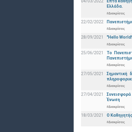
04/03/2022
Επτά καθηγη
Ελλάδα.
#Διακρίσεις
22/02/2022
Πανεπιστήμι
#Διακρίσεις
28/09/2021
"Hello Worl
#Διακρίσεις
25/06/2021
Το Πανεπισ
Πανεπιστήμ
#Διακρίσεις
27/05/2021
Σημαντική 
πληροφορική
#Διακρίσεις
27/04/2021
Συνεισφορά
Ένωση
#Διακρίσεις
18/03/2021
Ο Καθηγητής
#Διακρίσεις