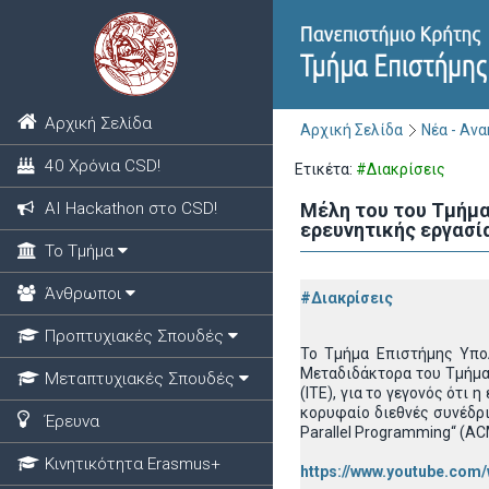
Αρχική Σελίδα
Αρχική Σελίδα
Νέα - Αν
40 Χρόνια CSD!
Ετικέτα:
#Διακρίσεις
ΑΙ Hackathon στο CSD!
Μέλη του του Τμήμα
ερευνητικής εργασί
Το Τμήμα
Άνθρωποι
#Διακρίσεις
Προπτυχιακές Σπουδές
To Τμήμα Επιστήμης Υπολ
Μεταδιδάκτορα του Τμήματ
Μεταπτυχιακές Σπουδές
(ΙΤΕ), για το γεγονός ότι
κορυφαίο διεθνές συνέδρι
Έρευνα
Parallel Programming“ (ACM
Κινητικότητα Erasmus+
https://www.youtube.com