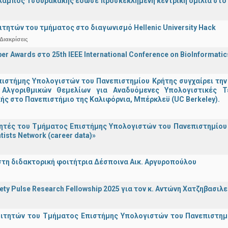
λαμπος Τσουρακάκης έδωσε προσκεκλημένη κεντρική ομιλία στο S
ιτητών του τμήματος στο διαγωνισμό Hellenic University Hack
Διακρίσεις
er Awards στο 25th IEEE International Conference on BioInformati
ιστήμης Υπολογιστών του Πανεπιστημίου Κρήτης συγχαίρει την
Αλγοριθμικών Θεμελίων για Αναδυόμενες Υπολογιστικές Τ
ής στο Πανεπιστήμιο της Καλιφόρνια, Μπέρκλεϋ (UC Berkeley).
τές του Τμήματος Επιστήμης Υπολογιστών του Πανεπιστημίου 
tists Network (career data)»
στη διδακτορική φοιτήτρια Δέσποινα Αικ. Αργυροπούλου
iety Pulse Research Fellowship 2025 για τον κ. Αντώνη Χατζηβασι
οιτητών του Τμήματος Επιστήμης Υπολογιστών του Πανεπιστημ