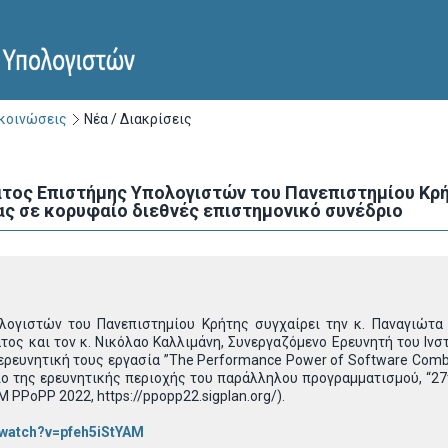
ακοινώσεις
Νέα / Διακρίσεις
τος Επιστήμης Υπολογιστών του Πανεπιστημίου Κρή
ας σε κορυφαίο διεθνές επιστημονικό συνέδριο
ογιστών του Πανεπιστημίου Κρήτης συγχαίρει την κ. Παναγιώτα 
ος και τον κ. Νικόλαο Καλλιμάνη, Συνεργαζόμενο Ερευνητή του Ινσ
 η ερευνητική τους εργασία ”The Performance Power of Software Comb
ο της ερευνητικής περιοχής του παράλληλου προγραμματισμού, “27t
 PPoPP 2022, https://ppopp22.sigplan.org/).
/watch?v=pfeh5iStYAM