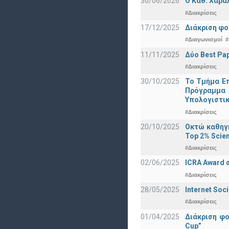
30/06/2026
Ο Καθ. Χαρά
#Διακρίσεις
17/12/2025
Διάκριση φο
#Διαγωνισμοί
#
11/11/2025
Δύο Best Pap
#Διακρίσεις
30/10/2025
Το Τμήμα Επ
Πρόγραμμα 
Υπολογιστικ
#Διακρίσεις
20/10/2025
Οκτώ καθηγη
Top 2% Scien
#Διακρίσεις
02/06/2025
ICRA Award 
#Διακρίσεις
28/05/2025
Internet Soc
#Διακρίσεις
01/04/2025
Διάκριση φ
Cup”