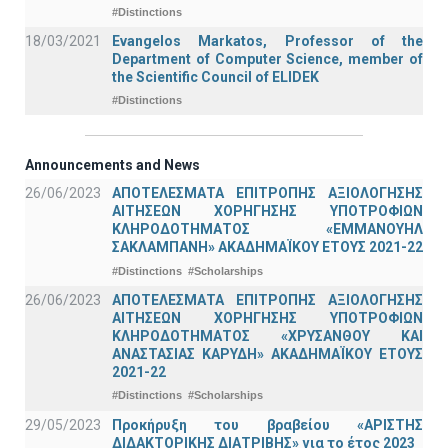
#Distinctions
18/03/2021
Evangelos Markatos, Professor of the
Department of Computer Science, member of
the Scientific Council of ELIDEK
#Distinctions
Announcements and News
26/06/2023
ΑΠΟΤΕΛΕΣΜΑΤΑ ΕΠΙΤΡΟΠΗΣ ΑΞΙΟΛΟΓΗΣΗΣ
ΑΙΤΗΣΕΩΝ ΧΟΡΗΓΗΣΗΣ ΥΠΟΤΡΟΦΙΩΝ
ΚΛΗΡΟΔΟΤΗΜΑΤΟΣ «ΕΜΜΑΝΟΥΗΛ
ΣΑΚΛΑΜΠΑΝΗ» ΑΚΑΔΗΜΑΪΚΟΥ ΕΤΟΥΣ 2021-22
#Distinctions
#Scholarships
26/06/2023
ΑΠΟΤΕΛΕΣΜΑΤΑ ΕΠΙΤΡΟΠΗΣ ΑΞΙΟΛΟΓΗΣΗΣ
ΑΙΤΗΣΕΩΝ ΧΟΡΗΓΗΣΗΣ ΥΠΟΤΡΟΦΙΩΝ
ΚΛΗΡΟΔΟΤΗΜΑΤΟΣ «ΧΡΥΣΑΝΘΟΥ ΚΑΙ
ΑΝΑΣΤΑΣΙΑΣ ΚΑΡΥΔΗ» ΑΚΑΔΗΜΑΪΚΟΥ ΕΤΟΥΣ
2021-22
#Distinctions
#Scholarships
29/05/2023
Προκήρυξη του βραβείου «ΑΡΙΣΤΗΣ
ΔΙΔΑΚΤΟΡΙΚΗΣ ΔΙΑΤΡΙΒΗΣ» για το έτος 2023