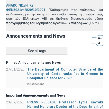
ΑΝΑΚΟΙΝΩΣΗ ΙΚΥ
ΦΕΚ5021/τ.Β/29/10/2021
"Καθορισμός προϋποθέσεων και
διαδικασίας για
την ενίσχυση και επιβράβευση της συμμετοχής
φοιτητών
Ελληνικών
ΑΕΙ
σε
διεθνείς
διαγωνι
σμούς μέσω
προγράμματος του Ιδρύματος Κρα
τικών Υποτροφιών (Ι.Κ.Υ.).
Announcements and News
A+
A-
See all tags
Pinned Announcements and News
27/01/2026
The Department of Computer Science of the
University of Crete ranks 1st in Greece in
Computer Science for 2026!
#Distinctions
Important Announcements and News
23/07/2026
PRESS RELEASE Professor Lydia Kavraki
Named Honorary Doctor of the Department of