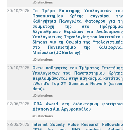
#Distinctions
30/10/2025
Το Τμήμα Επιστήμης Υπολογιστών του
Πανεπιστημίου Κρήτης συγχαίρει την
Καθηγήτρια Παναγιώτα Φατούρου για τη
συμμετοχή της στο Πρόγραμμα
Αλγοριθμικών Θεμελίων για Αναδυόμενες
Υπολογιστικές Τεχνολογίες του Ινστιτούτου
Simons για τη Θεωρία της Υπολογιστικής
στο Πανεπιστήμιο της Καλιφόρνια,
Μπέρκλεϋ (UC Berkeley).
#Distinctions
20/10/2025
Οκτώ καθηγητές του Τμήματος Επιστήμης
Υπολογιστών του Πανεπιστημίου Κρήτης
περιλαμβάνονται στην παγκόσμια κατάταξη
«World’s Top 2% Scientists Network (career
data)»
#Distinctions
02/06/2025
ICRA Award στη διδακτορική φοιτήτρια
Δέσποινα Αικ. Αργυροπούλου
#Distinctions
28/05/2025
Internet Society Pulse Research Fellowship
2025 for our PhD student, Antonis