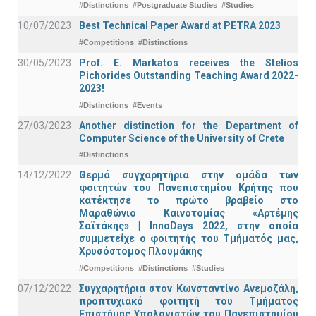
#Distinctions
#Postgraduate Studies
#Studies
10/07/2023
Best Technical Paper Award at PETRA 2023
#Competitions
#Distinctions
30/05/2023
Prof. E. Markatos receives the Stelios
Pichorides Outstanding Teaching Award 2022-
2023!
#Distinctions
#Events
27/03/2023
Another distinction for the Department of
Computer Science of the University of Crete
#Distinctions
14/12/2022
Θερμά συγχαρητήρια στην ομάδα των
φοιτητών του Πανεπιστημίου Κρήτης που
κατέκτησε το πρώτο βραβείο στο
Μαραθώνιο Καινοτομίας «Αρτέμης
Σαϊτάκης» | InnoDays 2022, στην οποία
συμμετείχε ο φοιτητής του Τμήματός μας,
Χρυσόστομος Πλουμάκης
#Competitions
#Distinctions
#Studies
07/12/2022
Συγχαρητήρια στον Κωνσταντίνο Ανεμοζάλη,
προπτυχιακό φοιτητή του Τμήματος
Επιστήμης Υπολογιστών του Πανεπιστημίου