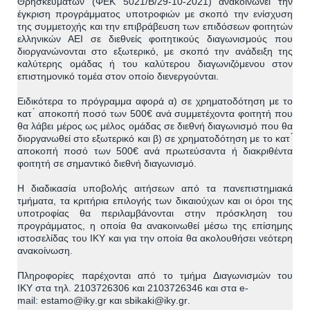
Θρησκευμάτων (ΦΕΚ
5021
/Β/
29
-
10
-
20
21
)
ανακ
οινώνει την
έγκριση προγράμματος υποτροφιών με σκοπό την ενίσχυση
της συμμετοχής και την
επιβράβευση των επιδόσεων φοιτητών
ελληνικών ΑΕΙ σε διεθνείς φοιτητικούς διαγωνισμούς που
διοργανώνονται στο εξωτερικό, με σκοπό την ανάδειξη της
καλύτερης ομάδας ή το
υ καλύτερου διαγωνιζόμενου
στον
επιστημονικό τομέα στον οποίο διενεργούνται.
Ειδικότερα το πρόγραμμα αφορά α) σε χρηματοδότηση με το
κατ ́ αποκοπή ποσό των 500€ ανά συμμετέχοντα
φοιτητή που
θα λάβει μέρος
ως μέλος ομάδας
σε διεθνή διαγωνισμό
π
ου θα
διοργανωθεί στο εξωτερικό και β)
σε χρηματοδότηση
με το κατ ́
αποκοπή ποσό των 500€ ανά πρωτεύσαντα ή
διακριθέντα
φοιτητή
σε
σημαντικό
διεθνή διαγωνισμό
.
Η διαδικασία υποβολής αιτήσεων από τα πανεπιστημιακά
τμήματα, τα κριτήρια επιλογής των δικαιούχω
ν και οι
όροι της
υποτροφίας θα περιλαμβάνονται στην πρόσκληση του
προγράμματος
, η οποία θα ανακοινωθεί μέσω
της επίσημης
ιστοσελίδας του ΙΚΥ
και για την οποία θα ακολουθήσει νεότερη
ανακοίνωση
.
Πληροφορίες παρέχονται από το τμήμα Διαγωνισμών του
ΙΚΥ
στ
α
τηλ. 2103726
306 και 2103726346
και στ
α
e
-
mail
:
estamo
@
iky
.
gr
και
sbikaki
@
iky
.
gr
.