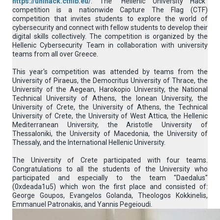
https://unihack.ctflib.eu/
. The "Hellenic University Hack"
competition is a nationwide Capture The Flag (CTF)
competition that invites students to explore the world of
cybersecurity and connect with fellow students to develop their
digital skills collectively. The competition is organized by the
Hellenic Cybersecurity Team in collaboration with university
teams from all over Greece.
This year's competition was attended by teams from the
University of Piraeus, the Democritus University of Thrace, the
University of the Aegean, Harokopio University, the National
Technical University of Athens, the Ionean University, the
University of Crete, the University of Athens, the Technical
University of Crete, the University of West Attica, the Hellenic
Mediterranean University, the Aristotle University of
Thessaloniki, the University of Macedonia, the University of
Thessaly, and the International Hellenic University.
The University of Crete participated with four teams.
Congratulations to all the students of the University who
participated and especially to the team "Daedalus"
(0xdeada1u5) which won the first place and consisted of:
George Goupos, Evangelos Golanda, Theologos Kokkinelis,
Emmanuel Patronakis, and Yannis Pegeioudi.