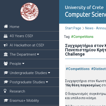
Home
Start Page
News - Anno
40 Years CSD!
Tag:
#Competitions
AI Hackathon at CSD!
Συγχαρητήρια στον 
Πανεπιστημίου Κρήτ
Challenge
The Department
People
#Competitions
#Distinct
Undergraduate Studies
Συγχαρητήρια στον Κωνστ
Postgraduate Studies
16η θέση παγκοσμίως
στο
Research
Ο διαγωνισμός συγκέντρωσ
και υπόλοιπο κόσμο.
Erasmus+ Mobility