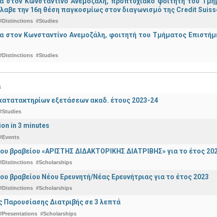
ια στον Κωνσταντίνο Ανεμοζάλη, προπτυχιακό φοιτητή του Τμή
λαβε την 16η θέση παγκοσμίως στον διαγωνισμό της Credit Suiss
#Distinctions
#Studies
α στον Κωνσταντίνο Ανεμοζάλη, φοιτητή του Τμήματος Επιστήμη
#Distinctions
#Studies
s
ατατακτηρίων εξετάσεων ακαδ. έτους 2023-24
#Studies
ion in 3 minutes
#Events
ου βραβείου «ΑΡΙΣΤΗΣ ΔΙΔΑΚΤΟΡΙΚΗΣ ΔΙΑΤΡΙΒΗΣ» για το έτος 20
#Distinctions
#Scholarships
ου βραβείου Νέου Ερευνητή/Νέας Ερευνήτριας για το έτος 2023
#Distinctions
#Scholarships
 Παρουσίασης Διατριβής σε 3 λεπτά
#Presentations
#Scholarships