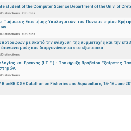
e student of the Computer Science Department of the Univ. of Crete
#Distinctions
#Studies
υ Τμήματος Επιστήμης Υπολογιστών του Πανεπιστημίου Κρήτης 
ίων
#Distinctions
#Studies
ποτροφιών με σκοπό την ενίσχυση της συμμετοχής και την επιβ
 διαγωνισμούς που διοργανώνονται στο εξωτερικό
#Distinctions
ολογίας και Ερευνας (Ι.Τ.Ε.) - Προκήρυξη Βραβείου Εξαίρετης Π
ιστημών.
#Distinctions
 BlueBRIDGE Datathon on Fisheries and Aquaculture, 15-16 June 201