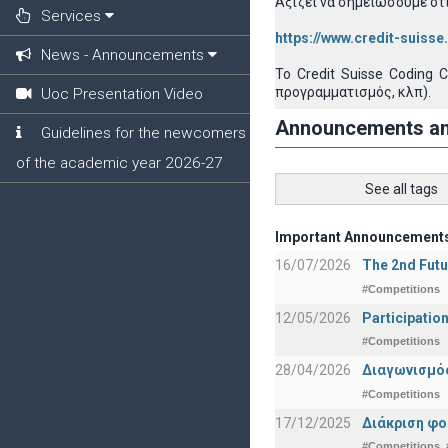
Αξίζει να σημειώσουμε ότ
Services
https://www.credit-suiss
News - Announcements
Το Credit Suisse Coding 
προγραμματισμός, κλπ).
Uoc Presentation Video
Announcements a
Guidelines for the newcomers
of the academic year 2026-27
See all tags
Important Announcement
16/07/2026
The 2nd Futu
#Competitions
12/05/2026
Participatio
#Competitions
28/04/2026
Διαγωνισμός
#Competitions
17/12/2025
Διάκριση φο
#Competitions