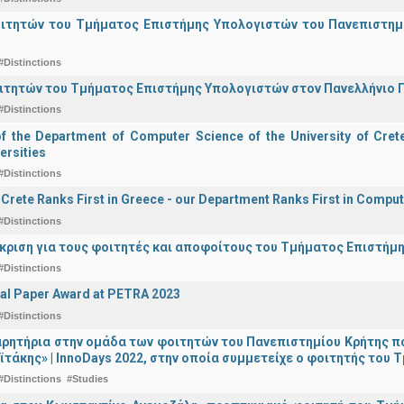
οιτητών του Τμήματος Επιστήμης Υπολογιστών του Πανεπιστημ
#Distinctions
ιτητών του Τμήματος Επιστήμης Υπολογιστών στον Πανελλήνιο
#Distinctions
of the Department of Computer Science of the University of Crete 
ersities
#Distinctions
f Crete Ranks First in Greece - our Department Ranks First in Comput
#Distinctions
άκριση για τους φοιτητές και αποφοίτους του Τμήματος Επιστήμ
#Distinctions
al Paper Award at PETRA 2023
#Distinctions
ρητήρια στην ομάδα των φοιτητών του Πανεπιστημίου Κρήτης π
ϊτάκης» | InnoDays 2022, στην οποία συμμετείχε ο φοιτητής το
#Distinctions
#Studies