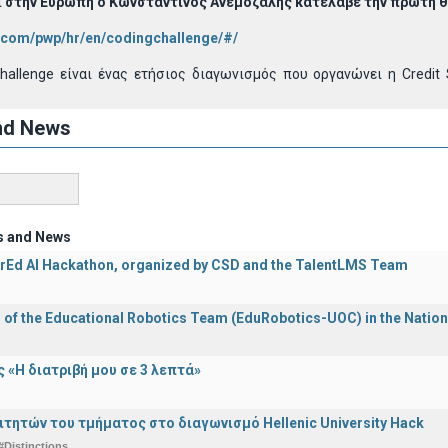
ι
στην Ευρώπη ο Κωνσταντίνος Ανεμοζάλης κατέλαβε την πρώτη 
e.com/pwp/hr/en/codingchallenge/#/
Challenge είναι ένας ετήσιος διαγωνισμός που οργανώνει η Credi
nd News
s and News
rEd AI Hackathon, organized by CSD and the TalentLMS Team
n of the Educational Robotics Team (EduRobotics-UOC) in the Nation
 «Η διατριβή μου σε 3 λεπτά»
ιτητών του τμήματος στο διαγωνισμό Hellenic University Hack
#Distinctions