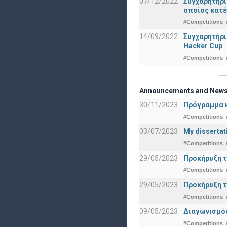
07/12/2022
Συγχαρητήρ
οποίος κατέ
#Competitions
14/09/2022
Συγχαρητήρι
Hacker Cup
#Competitions
Announcements and New
30/11/2023
Πρόγραμμα κ
#Competitions
03/07/2023
My dissertat
#Competitions
29/05/2023
Προκήρυξη τ
#Competitions
29/05/2023
Προκήρυξη τ
#Competitions
09/05/2023
Διαγωνισμός
#Competitions