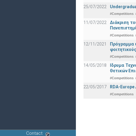
25/07/2022
Undergraduat
#Competitions
11/07/2022
Διάκριση το
Πανεπιστημ
#Competitions
12/11/2021
Πρόγραμμα υ
φοιτητικούς
#Competitions
14/05/2018
Ιδρυμα Τεχν
Θετικών Επ
#Competitions
22/05/2017
RDA-Europe /
#Competitions
Contact