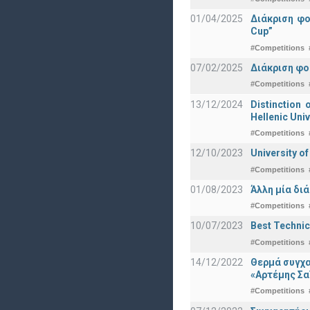
01/04/2025
Διάκριση φ
Cup”
#Competitions
07/02/2025
Διάκριση φο
#Competitions
13/12/2024
Distinction 
Hellenic Univ
#Competitions
12/10/2023
University o
#Competitions
01/08/2023
Άλλη μία δι
#Competitions
10/07/2023
Best Technic
#Competitions
14/12/2022
Θερμά συγχα
«Αρτέμης Σα
#Competitions