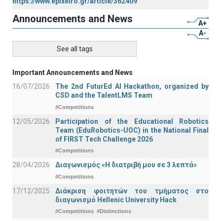
https://www.epixeiro.gr/article/362409
Announcements and News
A+
A-
See all tags
Important Announcements and News
16/07/2026
The 2nd FuturEd AI Hackathon, organized by
CSD and the TalentLMS Team
#Competitions
12/05/2026
Participation of the Educational Robotics
Team (EduRobotics-UOC) in the National Final
of FIRST Tech Challenge 2026
#Competitions
28/04/2026
Διαγωνισμός «Η διατριβή μου σε 3 λεπτά»
#Competitions
17/12/2025
Διάκριση φοιτητών του τμήματος στο
διαγωνισμό Hellenic University Hack
#Competitions
#Distinctions