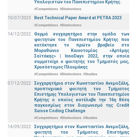
Υπολογιστών του Πανεπιστημίου Κρήτης.
#Competitions
#Distinctions
10/07/2023
Best Technical Paper Award at PETRA 2023
#Competitions
#Distinctions
14/12/2022
Θερμά συγχαρητήρια στην ομάδα των
φοιτητών του Πανεπιστημίου Κρήτης που
κατέκτησε το πρώτο βραβείο στο
Μαραθώνιο Καινοτομίας «Αρτέμης
Σαϊτάκης» | InnoDays 2022, στην οποία
συμμετείχε ο φοιτητής του Τμήματός μας,
Χρυσόστομος Πλουμάκης
#Competitions
#Distinctions
#Studies
07/12/2022
Συγχαρητήρια στον Κωνσταντίνο Ανεμοζάλη,
προπτυχιακό φοιτητή του Τμήματος
Επιστήμης Υπολογιστών του Πανεπιστημίου
Κρήτης ο οποίος κατέλαβε την 16η θέση
παγκοσμίως στον διαγωνισμό της Credit
Suisse Coding Challenge
#Competitions
#Distinctions
#Studies
14/09/2022
Συγχαρητήρια στον Κωνσταντίνο Ανεμοζάλη,
φοιτητή του Τμήματος Επιστήμης