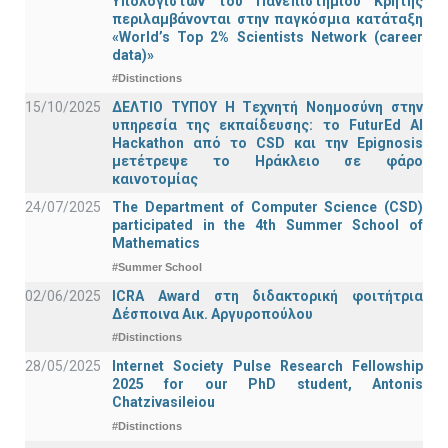
Υπολογιστών του Πανεπιστημίου Κρήτης
περιλαμβάνονται στην παγκόσμια κατάταξη
«World’s Top 2% Scientists Network (career
data)»
#Distinctions
15/10/2025
ΔΕΛΤΙΟ ΤΥΠΟΥ H Tεχνητή Νοημοσύνη στην
υπηρεσία της εκπαίδευσης: το FuturEd AI
Hackathon από το CSD και την Epignosis
μετέτρεψε το Ηράκλειο σε φάρο
καινοτομίας
24/07/2025
The Department of Computer Science (CSD)
participated in the 4th Summer School of
Mathematics
#Summer School
02/06/2025
ICRA Award στη διδακτορική φοιτήτρια
Δέσποινα Αικ. Αργυροπούλου
#Distinctions
28/05/2025
Internet Society Pulse Research Fellowship
2025 for our PhD student, Antonis
Chatzivasileiou
#Distinctions