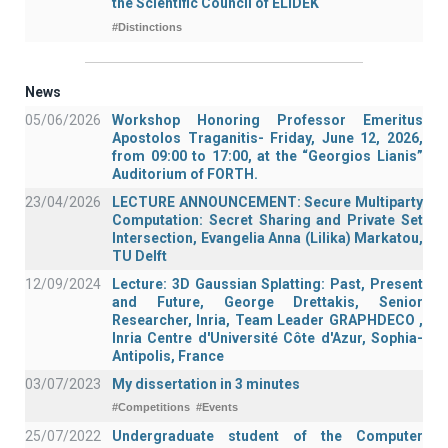
the Scientific Council of ELIDEK
#Distinctions
News
05/06/2026
Workshop Honoring Professor Emeritus
Apostolos Traganitis- Friday, June 12, 2026,
from 09:00 to 17:00, at the “Georgios Lianis”
Auditorium of FORTH.
23/04/2026
LECTURE ANNOUNCEMENT: Secure Multiparty
Computation: Secret Sharing and Private Set
Intersection, Evangelia Anna (Lilika) Markatou,
TU Delft
12/09/2024
Lecture: 3D Gaussian Splatting: Past, Present
and Future, George Drettakis, Senior
Researcher, Inria, Team Leader GRAPHDECO ,
Inria Centre d'Université Côte d'Azur, Sophia-
Antipolis, France
03/07/2023
My dissertation in 3 minutes
#Competitions
#Events
25/07/2022
Undergraduate student of the Computer