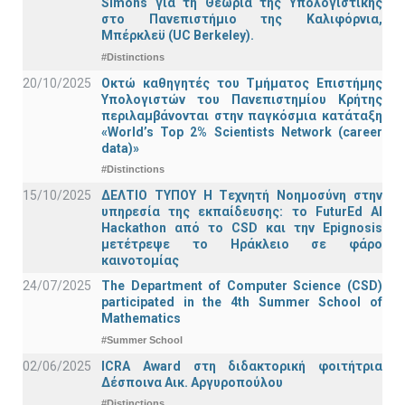
Simons για τη Θεωρία της Υπολογιστικής
στο Πανεπιστήμιο της Καλιφόρνια,
Μπέρκλεϋ (UC Berkeley).
#Distinctions
20/10/2025
Οκτώ καθηγητές του Τμήματος Επιστήμης
Υπολογιστών του Πανεπιστημίου Κρήτης
περιλαμβάνονται στην παγκόσμια κατάταξη
«World’s Top 2% Scientists Network (career
data)»
#Distinctions
15/10/2025
ΔΕΛΤΙΟ ΤΥΠΟΥ H Tεχνητή Νοημοσύνη στην
υπηρεσία της εκπαίδευσης: το FuturEd AI
Hackathon από το CSD και την Epignosis
μετέτρεψε το Ηράκλειο σε φάρο
καινοτομίας
24/07/2025
The Department of Computer Science (CSD)
participated in the 4th Summer School of
Mathematics
#Summer School
02/06/2025
ICRA Award στη διδακτορική φοιτήτρια
Δέσποινα Αικ. Αργυροπούλου
#Distinctions