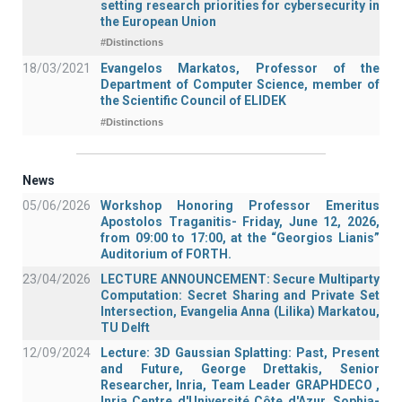
setting research priorities for cybersecurity in
the European Union
#Distinctions
18/03/2021
Evangelos Markatos, Professor of the
Department of Computer Science, member of
the Scientific Council of ELIDEK
#Distinctions
News
05/06/2026
Workshop Honoring Professor Emeritus
Apostolos Traganitis- Friday, June 12, 2026,
from 09:00 to 17:00, at the “Georgios Lianis”
Auditorium of FORTH.
23/04/2026
LECTURE ANNOUNCEMENT: Secure Multiparty
Computation: Secret Sharing and Private Set
Intersection, Evangelia Anna (Lilika) Markatou,
TU Delft
12/09/2024
Lecture: 3D Gaussian Splatting: Past, Present
and Future, George Drettakis, Senior
Researcher, Inria, Team Leader GRAPHDECO ,
Inria Centre d'Université Côte d'Azur, Sophia-