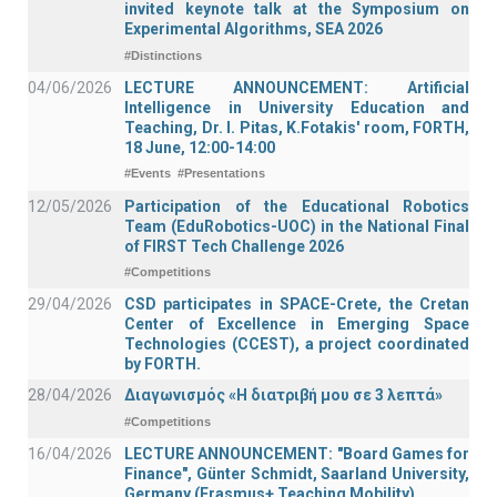
invited keynote talk at the Symposium on
Experimental Algorithms, SEA 2026
#Distinctions
04/06/2026
LECTURE ANNOUNCEMENT: Artificial
Intelligence in University Education and
Teaching, Dr. I. Pitas, K.Fotakis' room, FORTH,
18 June, 12:00-14:00
#Events
#Presentations
12/05/2026
Participation of the Educational Robotics
Team (EduRobotics-UOC) in the National Final
of FIRST Tech Challenge 2026
#Competitions
29/04/2026
CSD participates in SPACE-Crete, the Cretan
Center of Excellence in Emerging Space
Technologies (CCEST), a project coordinated
by FORTH.
28/04/2026
Διαγωνισμός «Η διατριβή μου σε 3 λεπτά»
#Competitions
16/04/2026
LECTURE ANNOUNCEMENT: "Board Games for
Finance", Günter Schmidt, Saarland University,
Germany (Erasmus+ Teaching Mobility)