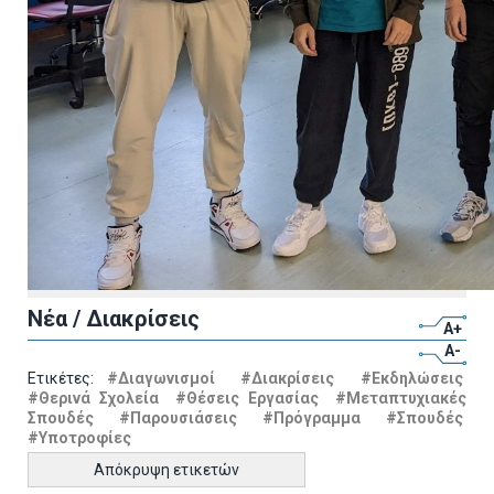
Νέα / Διακρίσεις
A+
A-
Ετικέτες:
#Διαγωνισμοί
#Διακρίσεις
#Εκδηλώσεις
#Θερινά Σχολεία
#Θέσεις Εργασίας
#Μεταπτυχιακές
Σπουδές
#Παρουσιάσεις
#Πρόγραμμα
#Σπουδές
#Υποτροφίες
Απόκρυψη ετικετών