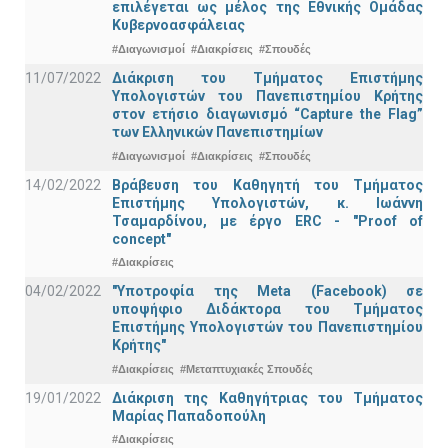
επιλέγεται ως μέλος της Εθνικής Ομάδας
Κυβερνοασφάλειας
#Διαγωνισμοί
#Διακρίσεις
#Σπουδές
11/07/2022
Διάκριση του Τμήματος Επιστήμης
Υπολογιστών του Πανεπιστημίου Κρήτης
στον ετήσιο διαγωνισμό “Capture the Flag”
των Ελληνικών Πανεπιστημίων
#Διαγωνισμοί
#Διακρίσεις
#Σπουδές
14/02/2022
Βράβευση του Καθηγητή του Τμήματος
Επιστήμης Υπολογιστών, κ. Ιωάννη
Τσαμαρδίνου, με έργο ERC - "Proof of
concept"
#Διακρίσεις
04/02/2022
"Υποτροφία της Meta (Facebook) σε
υποψήφιο Διδάκτορα του Τμήματος
Επιστήμης Υπολογιστών του Πανεπιστημίου
Κρήτης"
#Διακρίσεις
#Μεταπτυχιακές Σπουδές
19/01/2022
Διάκριση της Καθηγήτριας του Τμήματος
Μαρίας Παπαδοπούλη
#Διακρίσεις