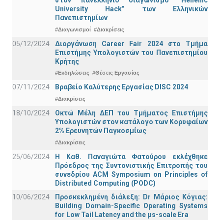
στον πανελλήνιο διαγωνισμό “Hellenic
University Hack” των Ελληνικών
Πανεπιστημίων
#Διαγωνισμοί
#Διακρίσεις
05/12/2024
Διοργάνωση Career Fair 2024 στο Τμήμα
Επιστήμης Υπολογιστών του Πανεπιστημίου
Κρήτης
#Εκδηλώσεις
#Θέσεις Εργασίας
07/11/2024
Βραβείο Καλύτερης Εργασίας DISC 2024
#Διακρίσεις
18/10/2024
Οκτώ Μέλη ΔΕΠ του Τμήματος Επιστήμης
Υπολογιστών στον κατάλογο των Κορυφαίων
2% Ερευνητών Παγκοσμίως
#Διακρίσεις
25/06/2024
Η Καθ. Παναγιώτα Φατούρου εκλέχθηκε
Πρόεδρος της Συντονιστικής Επιτροπής του
συνεδρίου ACM Symposium on Principles of
Distributed Computing (PODC)
10/06/2024
Προσκεκλημένη διάλεξη: Dr Μάριος Κόγιας:
Building Domain-Specific Operating Systems
for Low Tail Latency and the μs-scale Era