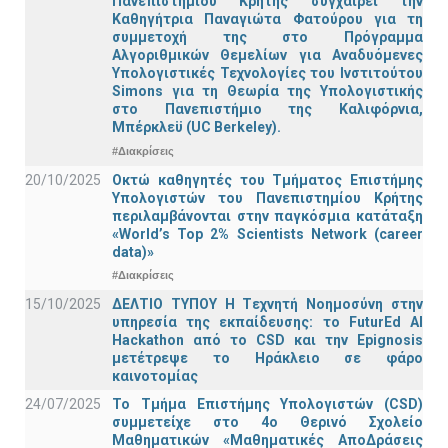
Πανεπιστημίου Κρήτης συγχαίρει την
Καθηγήτρια Παναγιώτα Φατούρου για τη
συμμετοχή της στο Πρόγραμμα
Αλγοριθμικών Θεμελίων για Αναδυόμενες
Υπολογιστικές Τεχνολογίες του Ινστιτούτου
Simons για τη Θεωρία της Υπολογιστικής
στο Πανεπιστήμιο της Καλιφόρνια,
Μπέρκλεϋ (UC Berkeley).
#Διακρίσεις
20/10/2025
Οκτώ καθηγητές του Τμήματος Επιστήμης
Υπολογιστών του Πανεπιστημίου Κρήτης
περιλαμβάνονται στην παγκόσμια κατάταξη
«World’s Top 2% Scientists Network (career
data)»
#Διακρίσεις
15/10/2025
ΔΕΛΤΙΟ ΤΥΠΟΥ H Tεχνητή Νοημοσύνη στην
υπηρεσία της εκπαίδευσης: το FuturEd AI
Hackathon από το CSD και την Epignosis
μετέτρεψε το Ηράκλειο σε φάρο
καινοτομίας
24/07/2025
Το Τμήμα Επιστήμης Υπολογιστών (CSD)
συμμετείχε στο 4ο Θερινό Σχολείο
Μαθηματικών «Μαθηματικές ΑποΔράσεις