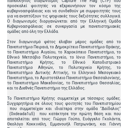
πανελλήνιος διαγωνισμός Capture The Flag (CTF) που
προσκαλεί φοιτητές να εξερευνήσουν τον κόσμο της
κυβερνοασφάλειας και να συνδεθούν με συμφοιτητές τους
για να αναπτύξουν τις ψηφιακές τους δεξιότητες συλλογικά.
Ο διαγωνισμός διοργανώνεται από την Ελληνική Ομάδα
Κυβερνοασφάλειας σε συνεργασία με πανεπιστημιακές
ομάδες από όλη την Ελλάδα.
Στον διαγωνισμό φέτος έλαβαν μέρος ομάδες από το
Πανεπιστήμιο Πειραιά, το Δημοκρίτειο Πανεπιστήμιο Θράκης,
το Πανεπιστήμιο Αιγαίου, το Χαροκόπειο Πανεπιστήμιο, το
Εθνικό Μετσόβιο Πολυτεχνείο, το Ιόνιο Πανεπιστήμιο, το
Πανεπιστήμιο Κρήτης, το Εθνικό Καποδιστριακό
Πανεπιστήμιο Αθηνών, το Πολυτεχνείο Κρήτης, το
Πανεπιστήμιο Δυτικής Αττικής, το Ελληνικό Μεσογειακό
Πανεπιστήμιο, το Αριστοτέλειο Πανεπιστήμιο Θεσσαλονίκης,
το Πανεπιστήμιο Μακεδονίας, το Πανεπιστήμιο Θεσσαλίας,
και το Διεθνές Πανεπιστήμιο της Ελλάδος.
Το Πανεπιστήμιο Κρήτης συμμετείχε με τέσσερις ομάδες.
Συγχαρητήρια σε όλους τους φοιτητές του Πανεπιστημίου
που συμμετείχαν και ιδιαίτερα στην ομάδα "Δαίδαλος"
(0xdeada1u5) που κατέκτησε την πρώτη θέση και που
αποτελείται από τους: Γιώργο Γούπο, Ευάγγελο Γκολάντα,
Θεολόγο Κοκκινέλη, Εμμανουήλ Πατρωνάκη, και Γιάννη