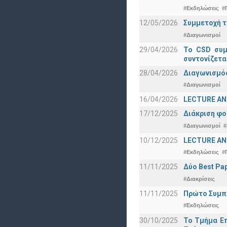
#Εκδηλώσεις
#
12/05/2026
Συμμετοχή τ
#Διαγωνισμοί
29/04/2026
Το CSD συμ
συντονίζετα
28/04/2026
Διαγωνισμός
#Διαγωνισμοί
16/04/2026
LECTURE ANN
17/12/2025
Διάκριση φο
#Διαγωνισμοί
#
10/12/2025
LECTURE ANN
#Εκδηλώσεις
#
11/11/2025
Δύο Best Pap
#Διακρίσεις
11/11/2025
Πρώτο Συμπό
#Εκδηλώσεις
30/10/2025
Το Τμήμα Επ