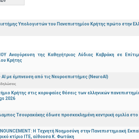
τών
ιστήμης Υπολογιστών του Πανεπιστημίου Κρήτης πρώτο στην Ελλ
ΟΥ Αναγόρευση της Καθηγήτριας Λύδιας Καβράκη σε Επίτι
ίου Κρήτης
 - ΑΙ με έμπνευση από τις Νευροεπιστήμες (NeuroAI)
κδηλώσεις
ήμιο Κρήτης στις κορυφαίες θέσεις των ελληνικών πανεπιστημίων
gs 2026
λαμπος Τσουρακάκης έδωσε προσκεκλημένη κεντρική ομιλία στο S
OUNCEMENT: Η Τεχνητή Νοημοσύνη στην Πανεπιστημιακή Εκπαίδευ
τρικό κτίριο ΙΤΕ, αίθουσα Κ. Φωτάκη