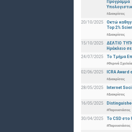
Πρόγραμμα 
Υπολογιστικ
#Διακρίσεις
20/10/2025
Οκτώ καθηγη
Top 2% Scien
#Διακρίσεις
15/10/2025
ΔΕΛΤΙΟ ΤΥΠΟ
Ηράκλειο σε
24/07/2025
Το Τμήμα Επ
#Θερινά Σχολεί
02/06/2025
ICRA Award 
#Διακρίσεις
28/05/2025
Internet Soc
#Διακρίσεις
16/05/2025
Distinguishe
#Παρουσιάσεις
30/04/2025
To CSD στο 
#Παρουσιάσεις