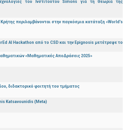
εχνολογίες του Ινστιτούτου Simons για τη Θεωρία της
Κρήτης περιλαμβάνονται στην παγκόσμια κατάταξη «World’s
rEd AI Hackathon από το CSD και την Epignosis μετέτρεψε το
 Μαθηματικών «Μαθηματικές ΑποΔράσεις 2025»
λείου, διδακτορικό φοιτητή του τμήματος
nnis Katsavounidis (Meta)