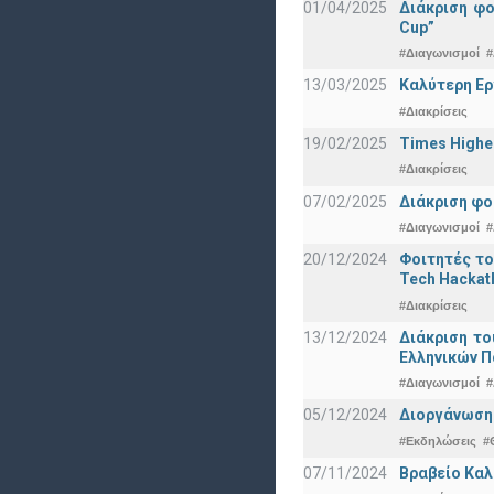
01/04/2025
Διάκριση φ
Cup”
#Διαγωνισμοί
#
13/03/2025
Καλύτερη Ερ
#Διακρίσεις
19/02/2025
Times Highe
#Διακρίσεις
07/02/2025
Διάκριση φο
#Διαγωνισμοί
#
20/12/2024
Φοιτητές το
Tech Hackat
#Διακρίσεις
13/12/2024
Διάκριση το
Ελληνικών 
#Διαγωνισμοί
#
05/12/2024
Διοργάνωση 
#Εκδηλώσεις
#
07/11/2024
Βραβείο Καλ