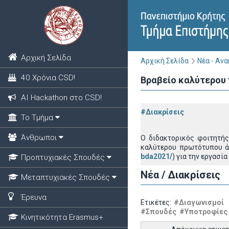
Αρχική Σελίδα
Αρχική Σελίδα
Νέα - Αν
40 Χρόνια CSD!
Bραβείο καλύτερου
ΑΙ Hackathon στο CSD!
#Διακρίσεις
Το Τμήμα
Άνθρωποι
O διδακτορικός φοιτητής
καλύτερου πρωτότυπου άρ
bda2021/
) για την εργασία
Προπτυχιακές Σπουδές
Νέα / Διακρίσεις
Μεταπτυχιακές Σπουδές
Έρευνα
Ετικέτες:
#Διαγωνισμοί
#Σπουδές
#Υποτροφίες
Κινητικότητα Erasmus+