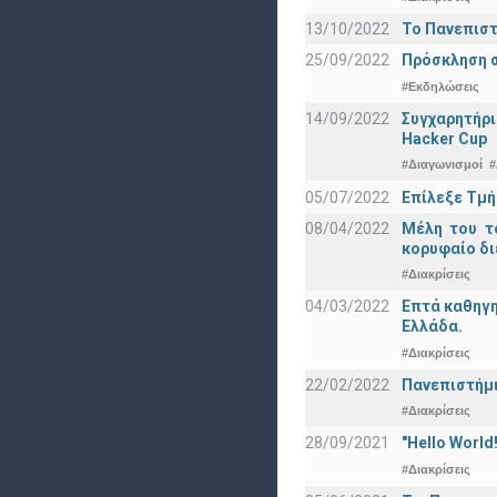
13/10/2022
Το Πανεπιστ
25/09/2022
Πρόσκληση σ
#Εκδηλώσεις
14/09/2022
Συγχαρητήρι
Hacker Cup
#Διαγωνισμοί
#
05/07/2022
Επίλεξε Τμή
08/04/2022
Μέλη του τ
κορυφαίο δι
#Διακρίσεις
04/03/2022
Επτά καθηγη
Ελλάδα.
#Διακρίσεις
22/02/2022
Πανεπιστήμι
#Διακρίσεις
28/09/2021
"Hello Worl
#Διακρίσεις