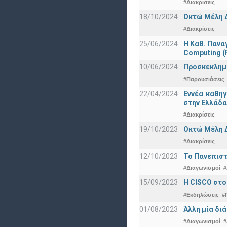
#Διακρίσεις
18/10/2024
Οκτώ Μέλη 
#Διακρίσεις
25/06/2024
Η Καθ. Πανα
Computing 
10/06/2024
Προσκεκλημέν
#Παρουσιάσεις
22/04/2024
Εννέα καθη
στην Ελλάδα
#Διακρίσεις
19/10/2023
Οκτώ Μέλη 
#Διακρίσεις
12/10/2023
Το Πανεπιστ
#Διαγωνισμοί
#
15/09/2023
Η CISCO στο
#Εκδηλώσεις
#
01/08/2023
Άλλη μία δι
#Διαγωνισμοί
#