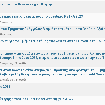
ωτιά για το Πανεπιστήμιο Κρήτης
ύτερης τεχνικής εργασίας στο συνέδριο PETRA 2023
Διακρίσεις
 του Τμήματος Ευάγγελος Μαρκάτος τιμάται με το βραβείο Εξαί
κδηλώσεις
άκριση για το Τμήμα Επιστήμης Υπολογιστών του Πανεπιστημίου 
ρητήρια στην ομάδα των φοιτητών του Πανεπιστημίου Κρήτης π
ϊτάκης» | InnoDays 2022, στην οποία συμμετείχε ο φοιτητής το
Διακρίσεις
#Σπουδές
ια στον Κωνσταντίνο Ανεμοζάλη, προπτυχιακό φοιτητή του Τμή
λαβε την 16η θέση παγκοσμίως στον διαγωνισμό της Credit Suiss
Διακρίσεις
#Σπουδές
s 2022
ύτερης εργασίας (Best Paper Award) @ ISWC22