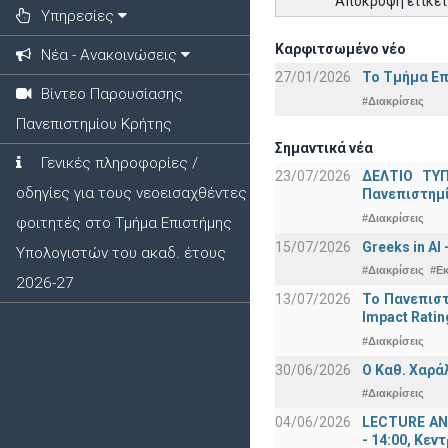
Απόκρυψη ετικε
Υπηρεσίες
Καρφιτσωμένο νέο
Νέα - Ανακοινώσεις
27/01/2026
Το Τμήμα Επ
Βίντεο Παρουσίασης
#Διακρίσεις
Πανεπιστημίου Κρήτης
Σημαντικά νέα
Γενικές πληροφορίες /
23/07/2026
ΔΕΛΤΙΟ ΤΥΠ
οδηγίες για τους νεοεισαχθέντες
Πανεπιστημ
#Διακρίσεις
φοιτητές στο Τμήμα Επιστήμης
15/07/2026
Greeks in AI
Υπολογιστών του ακαδ. έτους
#Διακρίσεις
#Ε
2026-27
13/07/2026
Το Πανεπιστ
Impact Ratin
#Διακρίσεις
30/06/2026
Ο Καθ. Χαρά
#Διακρίσεις
04/06/2026
LECTURE ANN
- 14:00, Κεν