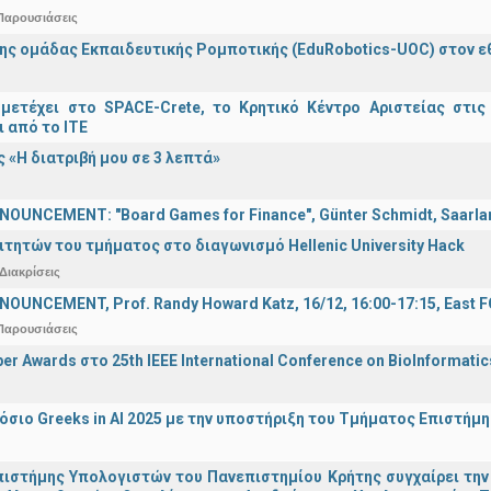
Παρουσιάσεις
ης ομάδας Εκπαιδευτικής Ρομποτικής (EduRobotics-UOC) στον εθν
μετέχει στο SPACE-Crete, το Κρητικό Κέντρο Αριστείας στις
ι από το ΙΤΕ
 «Η διατριβή μου σε 3 λεπτά»
OUNCEMENT: "Board Games for Finance", Günter Schmidt, Saarland
ιτητών του τμήματος στο διαγωνισμό Hellenic University Hack
Διακρίσεις
OUNCEMENT, Prof. Randy Howard Katz, 16/12, 16:00-17:15, East
Παρουσιάσεις
er Awards στο 25th IEEE International Conference on BioInformati
σιο Greeks in AI 2025 με την υποστήριξη του Τμήματος Επιστήμ
ιστήμης Υπολογιστών του Πανεπιστημίου Κρήτης συγχαίρει την