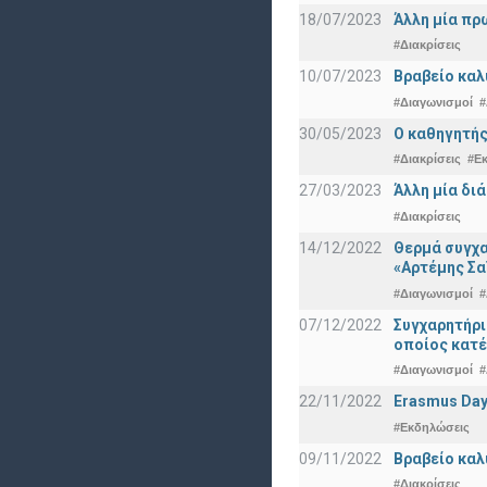
18/07/2023
Άλλη μία πρ
#Διακρίσεις
10/07/2023
Βραβείο καλ
#Διαγωνισμοί
#
30/05/2023
Ο καθηγητής
#Διακρίσεις
#Ε
27/03/2023
Άλλη μία δι
#Διακρίσεις
14/12/2022
Θερμά συγχα
«Αρτέμης Σα
#Διαγωνισμοί
#
07/12/2022
Συγχαρητήρ
οποίος κατέ
#Διαγωνισμοί
#
22/11/2022
Erasmus Day
#Εκδηλώσεις
09/11/2022
Βραβείο καλ
#Διακρίσεις