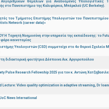
Αλγοριθμικών Θεμελίων για Αναδυόμενες Υπολογιστικές Τ
ής στο Πανεπιστήμιο της Καλιφόρνια, Μπέρκλεϋ (UC Berkeley).
τές του Τμήματος Επιστήμης Υπολογιστών του Πανεπιστημίου 
tists Network (career data)»
Υ H Tεχνητή Νοημοσύνη στην υπηρεσία της εκπαίδευσης: το Futu
 φάρο καινοτομίας
ιστήμης Υπολογιστών (CSD) συμμετείχε στο 4ο Θερινό Σχολείο
α
στη διδακτορική φοιτήτρια Δέσποινα Αικ. Αργυροπούλου
iety Pulse Research Fellowship 2025 για τον κ. Αντώνη Χατζηβασι
d Lecture: Video quality optimization in adaptive streaming, Dr Ioa
UoC News International