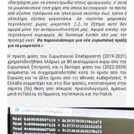
«Επιτρέψτε μου να επικεντρωθώ στους ημιαγωγούς, σ'
αυτά
τα μικροσκοπικά τσιπ χάρη στα οποία λειτουργούν τα πάντα:
από έξυπνα τηλέφωνα και ηλεκτρικά σκούτερ έως τρένα ή
ολόκληρα έξυπνα εργοστάσια. Δε νοούνται ψηφιακές
τεχνολογίες χωρίς μικροτσίπ. […]….το ζήτημα αυτό δεν
αφορά μόνο την ανταγωνιστικότητά μας. Αφορά επίσης την
τεχνολογική κυριαρχία. Ας δώσουμε λοιπόν όλη μας την
προσοχή εκεί.
Θα παρουσιάσουμε μια νέα ευρωπαϊκή πράξη
για τα μικροτσίπ.»
Η πρώτη φάση του Ευρωπαϊκού Επεξεργαστή (2019-2021)
χρηματοδοτήθηκε πλήρως με 80 εκατομμύρια ευρώ από την
Ευρωπαϊκή Επιτροπή, και η δεύτερη φάση του (2022-2024)
αναμένεται να συγχρηματοδοτηθεί κατά το ήμισυ από την
Ευρώπη και το άλλο ήμισυ από τις εθνικές κυβερνήσεις. Η
Ελλάδα συμμετέχει και στις δύο φάσεις, κατατασόμενη στην
πέμπτη (5η) θέση από πλευράς προϋπολογισμού, αμέσως
μετά τη Γαλλία, τη Γερμανία, την Ισπανία, και την Ιταλία.