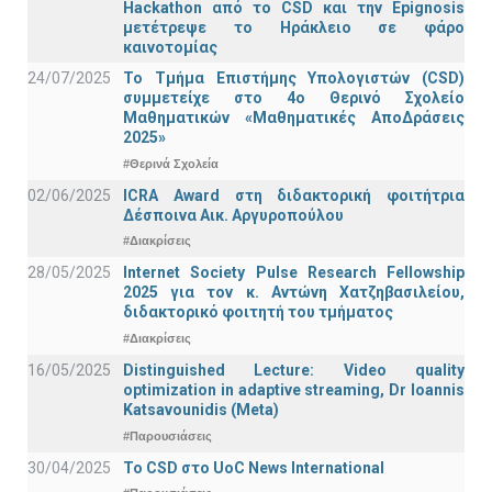
Hackathon από το CSD και την Epignosis
μετέτρεψε το Ηράκλειο σε φάρο
καινοτομίας
24/07/2025
Το Τμήμα Επιστήμης Υπολογιστών (CSD)
συμμετείχε στο 4ο Θερινό Σχολείο
Μαθηματικών «Μαθηματικές ΑποΔράσεις
2025»
#Θερινά Σχολεία
02/06/2025
ICRA Award στη διδακτορική φοιτήτρια
Δέσποινα Αικ. Αργυροπούλου
#Διακρίσεις
28/05/2025
Internet Society Pulse Research Fellowship
2025 για τον κ. Αντώνη Χατζηβασιλείου,
διδακτορικό φοιτητή του τμήματος
#Διακρίσεις
16/05/2025
Distinguished Lecture: Video quality
optimization in adaptive streaming, Dr Ioannis
Katsavounidis (Meta)
#Παρουσιάσεις
30/04/2025
To CSD στο UoC News International