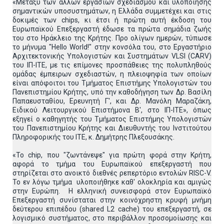
«Μεταξύ των άλλων εργασιών σχεδιασμού και υλοποίησης
σημαντικών υποσυστημάτων, η Ελλάδα συμμετέχει και στις
δοκιμές των chips, κι έτσι ή πρώτη αυτή έκδοση του
Ευρωπαϊκού Επεξεργαστή έδωσε τα πρώτα σημάδια ζωής
του στο Ηράκλειο της Κρήτης. Προ ολίγων ημερών, τύπωσε
το μήνυμα "Hello World!" στην κονσόλα του, στο Εργαστήριο
Αρχιτεκτονικής Υπολογιστών και Συστημάτων VLSI (CARV)
του ΙΠ-ΙΤΕ, με τις επίμονες προσπάθειες της πολυπληθούς
ομάδας έμπειρων σχεδιαστών, η πλειοψηφία των οποίων
είναι απόφοιτοι του Τμήματος Επιστήμης Υπολογιστών του
Πανεπιστημίου Κρήτης, υπό την καθοδήγηση των Δρ. Βασίλη
Παπαευσταθίου, Ερευνητή Γ', και Δρ. Μανόλη Μαραζάκη,
Ειδικού Λειτουργικού Επιστήμονα Β', στο ΙΠ-ΙΤΕ», όπως
εξηγεί ο καθηγητής του Τμήματος Επιστήμης Υπολογιστών
του Πανεπιστημίου Κρήτης και Διευθυντής του Ινστιτούτου
Πληροφορικής του ΙΤΕ, κ. Δημήτρης Πλεξουσάκης.
«Το chip, που "ζωντάνεψε" για πρώτη φορά στην Κρήτη,
αφορά το τμήμα του Ευρωπαϊκού επεξεργαστή που
στηρίζεται στο ανοικτό διεθνές ρεπερτόριο εντολών RISC-V.
Το εν λόγω τμήμα υλοποιήθηκε καθ' ολοκληρία και αμιγώς
στην Ευρώπη. Η ελληνική συνεισφορά στον Ευρωπαϊκό
Επεξεργαστή συνίσταται στην κοινόχρηστη κρυφή μνήμη
δεύτερου επιπέδου (shared L2 cache) του επεξεργαστή, σε
λογισμικό συστήματος, στο περιβάλλον προσομοίωσης και