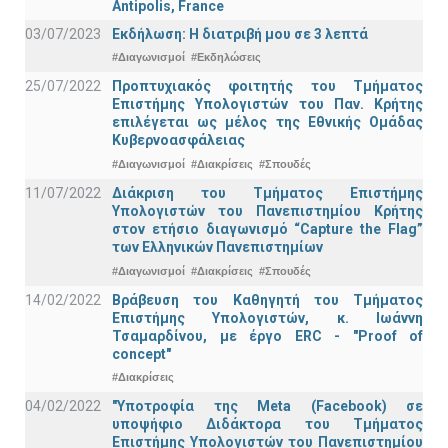
Antipolis, France
03/07/2023
Εκδήλωση: Η διατριβή μου σε 3 λεπτά
#Διαγωνισμοί
#Εκδηλώσεις
25/07/2022
Προπτυχιακός φοιτητής του Τμήματος
Επιστήμης Υπολογιστών του Παν. Κρήτης
επιλέγεται ως μέλος της Εθνικής Ομάδας
Κυβερνοασφάλειας
#Διαγωνισμοί
#Διακρίσεις
#Σπουδές
11/07/2022
Διάκριση του Τμήματος Επιστήμης
Υπολογιστών του Πανεπιστημίου Κρήτης
στον ετήσιο διαγωνισμό “Capture the Flag”
των Ελληνικών Πανεπιστημίων
#Διαγωνισμοί
#Διακρίσεις
#Σπουδές
14/02/2022
Βράβευση του Καθηγητή του Τμήματος
Επιστήμης Υπολογιστών, κ. Ιωάννη
Τσαμαρδίνου, με έργο ERC - "Proof of
concept"
#Διακρίσεις
04/02/2022
"Υποτροφία της Meta (Facebook) σε
υποψήφιο Διδάκτορα του Τμήματος
Επιστήμης Υπολογιστών του Πανεπιστημίου