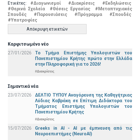
Ετικέτες:
#Διαγωνισμοί
#Διακρίσεις
#Εκδηλώσεις
#Θερινά Σχολεία
#Θέσεις Εργασίας
#Μεταπτυχιακές
Σπουδές
#Παρουσιάσεις
#Πρόγραμμα
#Σπουδές
#Υποτροφίες
Απόκρυψη ετικετών
Καρφιτσωμένο νέο
27/01/2026
Το Τμήμα Επιστήμης Υπολογιστών του
Πανεπιστημίου Κρήτης πρώτο στην Ελλάδα
στην Πληροφορική για το 2026!
#Διακρίσεις
Σημαντικά νέα
23/07/2026
ΔΕΛΤΙΟ ΤΥΠΟΥ Αναγόρευση της Καθηγήτριας
Λύδιας Καβράκη σε Επίτιμη Διδάκτορα του
Τμήματος Επιστήμης Υπολογιστών του
Πανεπιστημίου Κρήτης
#Διακρίσεις
15/07/2026
Greeks in AI - ΑΙ με έμπνευση από τις
Νευροεπιστήμες (NeuroAI)