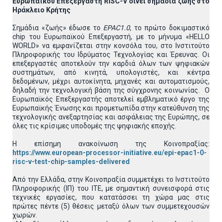
Ευρωπαϊκού Επεξεργαστή
RISC
-
V
δίνει σημάδια ζωής στο
Ηράκλειο Κρήτης
Σημάδια «ζωής» έδωσε το
EPAC
1.0
, το πρώτο δοκιμαστικό
chip του Ευρωπαϊκού Επεξεργαστή, με το μήνυμα «HELLO
WORLD» να εμφανίζεται στην κονσόλα του, στο Ινστιτούτο
Πληροφορικής του Ιδρύματος Τεχνολογίας και Έρευνας. Οι
επεξεργαστές αποτελούν την καρδιά όλων των ψηφιακών
συστημάτων, από κινητά, υπολογιστές, και κέντρα
δεδομένων, μέχρι αυτοκίνητα, μηχανές και αυτοματισμούς,
δηλαδή την τεχνολογική βάση της σύγχρονης κοινωνίας. Ο
Ευρωπαϊκός Επεξεργαστής αποτελεί εμβληματικό έργο της
Ευρωπαϊκής Ένωσης και προμετωπίδα στην κατεύθυνση της
τεχνολογικής ανεξαρτησίας και ασφάλειας της Ευρώπης, σε
όλες τις κρίσιμες υποδομές της ψηφιακής εποχής.
Η επίσημη ανακοίνωση της Κοινοπραξίας:
https://www.european-processor-initiative.eu/epi-epac1-0-
risc-v-test-chip-samples-delivered
Από την Ελλάδα, στην Κοινοπραξία συμμετέχει το Ινστιτούτο
Πληροφορικής (ΙΠ) του ΙΤΕ, με σημαντική συνεισφορά στις
τεχνικές εργασίες, που κατατάσσει τη χώρα μας στις
πρώτες πέντε (5) θέσεις μεταξύ όλων των συμμετεχουσών
χωρών.