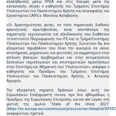
επαλήθευσης μέσω FPGA και στις δοκιμές μετά την
κατασκευή», εξηγεί ο καθηγητής του Τμήματος Επιστήμης
Υπολογιστών του Πανεπιστημίου Κρήτης και επικεφαλής του
Εργαστηρίου CARV, κ. Μανόλης Κατεβαίνης.
«Οι δραστηριότητες αυτές, σε τόσο σημαντικές διεθνείς
ερευνητικές πρωτοβουλίες, είναι αποτέλεσμα της
σημαντικής τεχνογνωσίας και εξειδίκευσης που διαθέτουν
το Ινστιτούτο Πληροφορικής του ΙΤΕ και το Τμήμα Επιστήμης
Υπολογιστών του Πανεπιστημίου Κρήτης. Συνιστούν δε, ένα
εξαιρετικό περιβάλλον που δίνει την ευκαιρία σε νέους
επιστήμονες, μηχανικούς και φοιτητές, να συμμετέχουν στην
επίλυση βασικών προβλημάτων και στην αντιμετώπιση
δύσκολων τεχνολογικών και επιστημονικών προκλήσεων
στην Επιστήμη και Μηχανική των Υπολογιστών», ανέφερε ο
καθηγητής και Πρόεδρος του Τμήματος Επιστήμης
Υπολογιστών του Πανεπιστημίου Κρήτης, κ. Αντώνης
Αργυρός.
Την εξαιρετική σημασία δράσεων όπως αυτή του
Ευρωπαϊκού Επεξεργαστή τόνισε, προ δυο εβδομάδων, η
Πρόεδρος της Ευρωπαϊκής Επιτροπής, κα von der Leyen, στη
φετινή της ομιλία "State of the Union 2021"
(
https://ec.europa.eu/commission/presscorner/detail/el/SPE
αναφέροντας σχετικά: