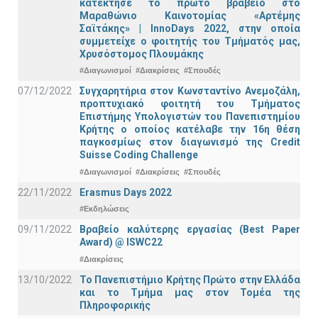
κατέκτησε το πρώτο βραβείο στο
Μαραθώνιο Καινοτομίας «Αρτέμης
Σαϊτάκης» | InnoDays 2022, στην οποία
συμμετείχε ο φοιτητής του Τμήματός μας,
Χρυσόστομος Πλουμάκης
#Διαγωνισμοί
#Διακρίσεις
#Σπουδές
07/12/2022
Συγχαρητήρια στον Κωνσταντίνο Ανεμοζάλη,
προπτυχιακό φοιτητή του Τμήματος
Επιστήμης Υπολογιστών του Πανεπιστημίου
Κρήτης ο οποίος κατέλαβε την 16η θέση
παγκοσμίως στον διαγωνισμό της Credit
Suisse Coding Challenge
#Διαγωνισμοί
#Διακρίσεις
#Σπουδές
22/11/2022
Erasmus Days 2022
#Εκδηλώσεις
09/11/2022
Βραβείο καλύτερης εργασίας (Best Paper
Award) @ ISWC22
#Διακρίσεις
13/10/2022
Το Πανεπιστήμιο Κρήτης Πρώτο στην Ελλάδα
και το Τμήμα μας στον Τομέα της
Πληροφορικής