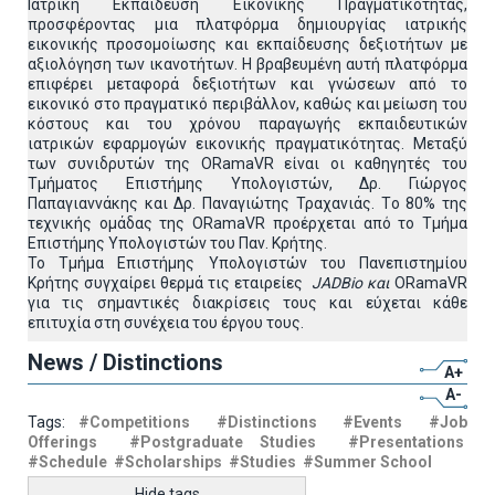
Ιατρική Εκπαίδευση Εικονικής Πραγματικότητας,
προσφέροντας μια πλατφόρμα δημιουργίας ιατρικής
εικονικής προσομοίωσης και εκπαίδευσης δεξιοτήτων με
αξιολόγηση των ικανοτήτων. Η βραβευμένη αυτή πλατφόρμα
επιφέρει μεταφορά δεξιοτήτων και γνώσεων από το
εικονικό στο πραγματικό περιβάλλον, καθώς και μείωση του
κόστους και του χρόνου παραγωγής εκπαιδευτικών
ιατρικών εφαρμογών εικονικής πραγματικότητας. Μεταξύ
των συνιδρυτών της ORamaVR είναι οι καθηγητές του
Τμήματος Επιστήμης Υπολογιστών, Δρ. Γιώργος
Παπαγιαννάκης και Δρ. Παναγιώτης Τραχανιάς. Τo 80% της
τεχνικής ομάδας της ORamaVR προέρχεται από το Τμήμα
Επιστήμης Υπολογιστών του Παν. Κρήτης.
Το Τμήμα Επιστήμης Υπολογιστών του Πανεπιστημίου
Κρήτης συγχαίρει θερμά τις εταιρείες
JADBio
και
ORamaVR
για τις σημαντικές διακρίσεις τους και εύχεται κάθε
επιτυχία στη συνέχεια του έργου τους.
News / Distinctions
A+
A-
Tags:
#Competitions
#Distinctions
#Events
#Job
Offerings
#Postgraduate Studies
#Presentations
#Schedule
#Scholarships
#Studies
#Summer School
Hide tags