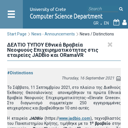
GR
EN
7
Start Page
News - Announcements
News / Distinctions
ΔΕΛΤΙΟ ΤΥΠΟΥ Εθνικά Βραβεία
Νεοφυούς Επιχειρηματικότητας στις
εταιρείες JADBio και ORamaVR
#Distinctions
Thursday, 16 September 2021
Το Σάββατο, 11 Σεπτεμβρίου 2021, στο πλαίσιο της Διεθνούς
Έκθεσης Θεσσαλονίκης απονεμήθηκαν τα πρώτα Εθνικά
Βραβεία Νεοφυούς Επιχειρηματικότητας-«Elevate Greece».
Στο διαγωνισμό συμμετείχαν 250 εγγεγραμμένες
επιχειρήσεις και βραβεύθηκαν 10 από αυτές.
H εταιρεία
JADBio
(https://
www.jadbio.com
)
,
τεχνοβλαστός
ο
του Πανεπιστημίου Κρήτης, τιμήθηκε με το
1
βραβείο
στην