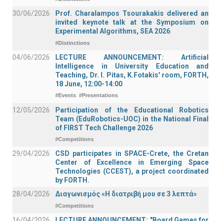
30/06/2026
Prof. Charalampos Tsourakakis delivered an
invited keynote talk at the Symposium on
Experimental Algorithms, SEA 2026
#Distinctions
04/06/2026
LECTURE ANNOUNCEMENT: Artificial
Intelligence in University Education and
Teaching, Dr. I. Pitas, K.Fotakis' room, FORTH,
18 June, 12:00-14:00
#Events
#Presentations
12/05/2026
Participation of the Educational Robotics
Team (EduRobotics-UOC) in the National Final
of FIRST Tech Challenge 2026
#Competitions
29/04/2026
CSD participates in SPACE-Crete, the Cretan
Center of Excellence in Emerging Space
Technologies (CCEST), a project coordinated
by FORTH.
28/04/2026
Διαγωνισμός «Η διατριβή μου σε 3 λεπτά»
#Competitions
16/04/2026
LECTURE ANNOUNCEMENT: "Board Games for