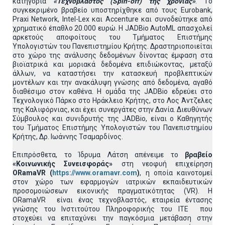
κατηγορία
«Τεχνοβλαστός (
Spin
-
off
) της χρονιάς»
. Tο
συγκεκριμένο βραβείο υποστηρίχθηκε από τους Eurobank,
Praxi Network, Intel-Lex και Accenture και συνοδεύτηκε από
χρηματικό έπαθλο 20.000 ευρώ. H JADBio AutoML απασχολεί
αρκετούς αποφοίτους του Τμήματος Επιστήμης
Υπολογιστών του Πανεπιστημίου Κρήτης. Δραστηριοποιείται
στο χώρο της ανάλυσης δεδομένων δίνοντας έμφαση στα
βιοϊατρικά και μοριακά δεδομένα επιδιώκοντας, μεταξύ
άλλων, να καταστήσει την κατασκευή προβλεπτικών
μοντέλων και την ανακάλυψη γνώσης από δεδομένα, αγαθό
διαθέσιμο στον καθένα. H ομάδα της JADBio εδρεύει στο
Τεχνολογικό Πάρκο στο Ηράκλειο Κρήτης, στο Λος Άντζελες
της Καλιφόρνιας, και έχει συνεργάτες στην Δανία. Διευθύνων
Σύμβουλος και συνιδρυτής της JADBio, είναι ο Καθηγητής
του Τμήματος Επιστήμης Υπολογιστών του Πανεπιστημίου
Κρήτης, Δρ. Ιωάννης Τσαμαρδίνος.
Επιπρόσθετα, το Ίδρυμα Λάτση απένειμε το
βραβείο
«Κοινωνικής Συνεισφοράς»
στη νεοφυή επιχείρηση
ORamaVR
(
https://www.oramavr.com
)
, η οποία καινοτομεί
στον χώρο των εφαρμογών ιατρικών εκπαιδευτικών
προσομοιώσεων εικονικής πραγματικότητας (VR). Η
ORamaVR είναι ένας τεχνοβλαστός, εταιρεία έντασης
γνώσης του Ινστιτούτου Πληροφορικής του ΙΤΕ που
στοχεύει να επιταχύνει την παγκόσμια μετάβαση στην