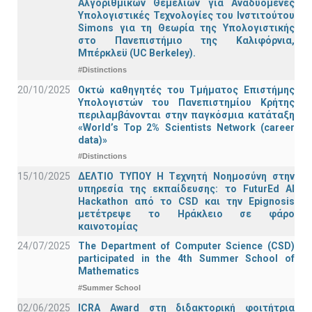
Αλγοριθμικών Θεμελίων για Αναδυόμενες
Υπολογιστικές Τεχνολογίες του Ινστιτούτου
Simons για τη Θεωρία της Υπολογιστικής
στο Πανεπιστήμιο της Καλιφόρνια,
Μπέρκλεϋ (UC Berkeley).
#Distinctions
20/10/2025
Οκτώ καθηγητές του Τμήματος Επιστήμης
Υπολογιστών του Πανεπιστημίου Κρήτης
περιλαμβάνονται στην παγκόσμια κατάταξη
«World’s Top 2% Scientists Network (career
data)»
#Distinctions
15/10/2025
ΔΕΛΤΙΟ ΤΥΠΟΥ H Tεχνητή Νοημοσύνη στην
υπηρεσία της εκπαίδευσης: το FuturEd AI
Hackathon από το CSD και την Epignosis
μετέτρεψε το Ηράκλειο σε φάρο
καινοτομίας
24/07/2025
The Department of Computer Science (CSD)
participated in the 4th Summer School of
Mathematics
#Summer School
02/06/2025
ICRA Award στη διδακτορική φοιτήτρια