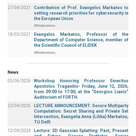
27/04/2021
Contribution of Prof. Evangelos Markatos to
setting research priorities for cybersecurity in
the European Union
#Distinctions
18/03/2021
Evangelos Markatos, Professor of the
Department of Computer Science, member of
the Scientific Council of ELIDEK
#Distinctions
News
05/06/2026
Workshop Honoring Professor Emeritus
Apostolos Traganitis- Friday, June 12, 2026,
from 09:00 to 17:00, at the “Georgios Lianis”
Auditorium of FORTH.
23/04/2026
LECTURE ANNOUNCEMENT: Secure Multiparty
Computation: Secret Sharing and Private Set
Intersection, Evangelia Anna (Lilika) Markatou,
TU Delft
12/09/2024
Lecture: 3D Gaussian Splatting: Past, Present
and Future, George Drettakis, Senior