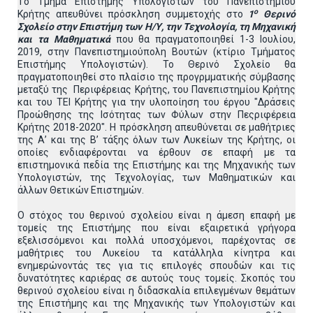
Tο Tμήμα Επιστήμης Υπολογιστών του Πανεπιστημίου
ο
Κρήτης απευθύνει πρόσκληση συμμετοχής στο
1
Θερινό
Σχολείο στην Επιστήμη των Η/Υ, την Τεχνολογία, τη Μηχανική
και τα Μαθηματικά
που θα πραγματοποιηθεί 1-3 Ιουλίου,
2019, στην Πανεπιστημιούπολη Βουτών (κτίριο Τμήματος
Επιστήμης Υπολογιστών). Το Θερινό Σχολείο θα
πραγματοποιηθεί στο πλαίσιο της προγρμματικής σύμβασης
μεταξύ της Περιφέρειας Κρήτης, του Πανεπιστημίου Κρήτης
και του ΤΕΙ Κρήτης για την υλοποίηση του έργου "Δράσεις
Προώθησης της Ισότητας των Φύλων στην Πεςριφέρεια
Κρήτης 2018-2020". H πρόσκληση απευθύνεται σε μαθήτριες
της Α’ και της Β’ τάξης όλων των Λυκείων της Κρήτης, οι
οποίες ενδιαφέρονται να έρθουν σε επαφή με τα
επιστημονικά πεδία της Επιστήμης και της Μηχανικής των
Υπολογιστών, της Τεχνολογίας, των Μαθηματικών και
άλλων Θετικών Επιστημών.
Ο στόχος του θερινού σχολείου είναι η άμεση επαφή με
τομείς της Επιστήμης που είναι εξαιρετικά γρήγορα
εξελισσόμενοι και πολλά υποσχόμενοι, παρέχοντας σε
μαθήτριες του Λυκείου τα κατάλληλα κίνητρα και
ενημερώνοντάς τες για τις επιλογές σπουδών και τις
δυνατότητες καριέρας σε αυτούς τους τομείς. Σκοπός του
θερινού σχολείου είναι η διδασκαλία επιλεγμένων θεμάτων
της Επιστήμης και της Μηχανικής των Υπολογιστών και