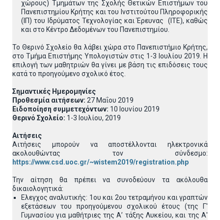
χώρους) Τμημάτων της Σχολής Θετικών Επιστήμων του
Πανεπιστημίου Κρήτης και του Ινστιτούτου Πληροφορικής
(ΙΠ) του Ιδρύματος Τεχνολογίας και Έρευνας (ΙΤΕ), καθώς
και στο Κέντρο Δεδομένων του Πανεπιστημίου.
Το Θερινό Σχολείο θα λάβει χώρα στο Πανεπιστήμιο Κρήτης,
στο Τμήμα Επιστήμης Υπολογιστών στις 1-3 Ιουλίου 2019. Η
επιλογή των μαθητριών θα γίνει με βάση τις επιδόσεις τους
κατά το προηγούμενο σχολικό έτος.
Σημαντικές Ημερομηνίες
Προθεσμία αιτήσεων:
27 Μαΐου 2019
Ειδοποίηση συμμετεχόντων:
10 Ιουνίου 2019
Θερινό Σχολείο:
1-3 Ιουλίου, 2019
Αιτήσεις
Αιτήσεις μπορούν να αποστέλλονται ηλεκτρονικά
ακολουθώντας τον σύνδεσμο:
https://www.csd.uoc.gr/~wistem2019/registration.php
Την αίτηση θα πρέπει να συνοδεύουν τα ακόλουθα
δικαιολογητικά:
Ελεγχος αναλυτικής: 1ου και 2ου τετραμήνου και γραπτών
εξετάσεων του προηγούμενου σχολικού έτους (της Γ'
Γυμνασίου για μαθήτριες της Α’ τάξης Λυκείου, και της Α'