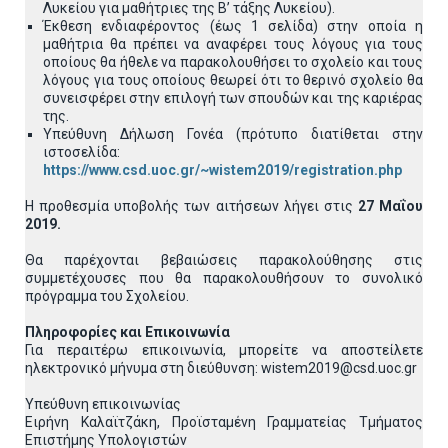
Λυκείου για μαθήτριες της Β’ τάξης Λυκείου).
Έκθεση ενδιαφέροντος (έως 1 σελίδα) στην οποία η
μαθήτρια θα πρέπει να αναφέρει τους λόγους για τους
οποίους θα ήθελε να παρακολουθήσει το σχολείο και τους
λόγους για τους οποίους θεωρεί ότι το θερινό σχολείο θα
συνεισφέρει στην επιλογή των σπουδών και της καριέρας
της.
Υπεύθυνη Δήλωση Γονέα (πρότυπο διατίθεται στην
ιστοσελίδα:
https://www.csd.uoc.gr/~wistem2019/registration.php
Η προθεσμία υποβολής των αιτήσεων λήγει στις
27 Μαΐου
2019.
Θα παρέχονται βεβαιώσεις παρακολούθησης στις
συμμετέχουσες που θα παρακολουθήσουν το συνολικό
πρόγραμμα του Σχολείου.
Πληροφορίες και Επικοινωνία
Για περαιτέρω επικοινωνία, μπορείτε να αποστείλετε
ηλεκτρονικό μήνυμα στη διεύθυνση: wistem2019@csd.uoc.gr
Υπεύθυνη επικοινωνίας
Ειρήνη Καλαϊτζάκη, Προϊσταμένη Γραμματείας Τμήματος
Επιστήμης Υπολογιστών