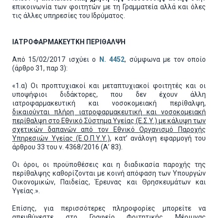
επικοινωνία των φοιτητών με τη Γραμματεία αλλά και όλες
τις άλλες υπηρεσίες του Ιδρύματος.
ΙΑΤΡΟΦΑΡΜΑΚΕΥΤΚΗ ΠΕΡΙΘΑΛΨΗ
Από 15/02/2017 ισχύει ο
Ν. 4452
, σύμφωνα με τον οποίο
(άρθρο 31, παρ 3):
«1.α) Οι προπτυχιακοί και μεταπτυχιακοί φοιτητές και οι
υποψήφιοι διδάκτορες, που δεν έχουν άλλη
ιατροφαρμακευτική και νοσοκομειακή περίθαλψη,
δικαιούνται πλήρη ιατροφαρμακευτική και νοσοκομειακή
περίθαλψη στο Εθνικό Σύστημα Υγείας (Ε.Σ.Υ.) με κάλυψη των
σχετικών δαπανών από τον Εθνικό Οργανισμό Παροχής
Υπηρεσιών Υγείας (Ε.Ο.Π.Υ.Υ.)
, κατ’ ανάλογη εφαρμογή του
άρθρου 33 του ν. 4368/2016 (Α’ 83).
Οι όροι, οι προϋποθέσεις και η διαδικασία παροχής της
περίθαλψης καθορίζονται με κοινή απόφαση των Υπουργών
Οικονομικών, Παιδείας, Έρευνας και Θρησκευμάτων και
Υγείας.».
Επίσης, για περισσότερες πληροφορίες μπορείτε να
απευθύνεστε στο Γραφείο Φοιτητικής Μέριμνας