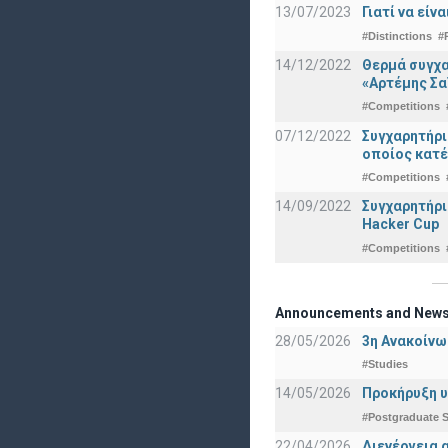
13/07/2023
Γιατί να εί
#Distinctions
#
14/12/2022
Θερμά συγχα
«Αρτέμης Σα
#Competitions
07/12/2022
Συγχαρητήρ
οποίος κατέ
#Competitions
14/09/2022
Συγχαρητήρι
Hacker Cup
#Competitions
Announcements and New
28/05/2026
3η Ανακοίνω
#Studies
14/05/2026
Προκήρυξη υ
#Postgraduate S
22/04/2026
Διενέργεια 