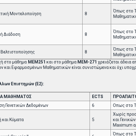
Όπως στο 
τική Μοντελοποίηση
8
Μαθηματικ
Όπως στο 
κή Διάδοση
8
Μαθηματικ
Όπως στο 
 Βελτιστοποίησης
8
Μαθηματικ
οχή στο μάθημα
ΜΕΜ251
και στο μάθημα
ΜΕΜ-271
χρειάζεται άδεια α
ν και Εφαρμοσμένων Μαθηματικών είναι συνιστώμενα και όχι υποχ
λων Επιστημών (Ε2):
Α ΜΑΘΗΜΑΤΟΣ
ECTS
ΠΡΟΑΠΑΙΤ
ση Γενετικών Δεδομένων
6
Οπως στο Τ
Χωρίς προα
 και Κύματα
5
και Γενικώ
Maximum αρ
Όπως στο 