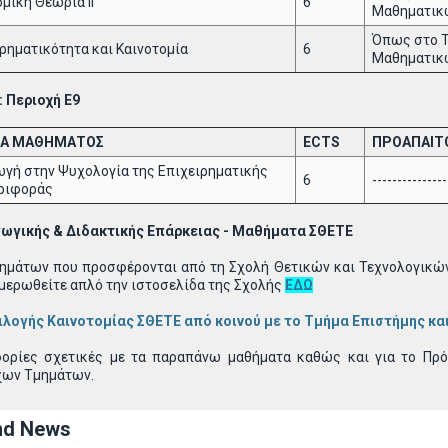
μική Θεωρία ΙΙ
6
Μαθηματικ
Όπως στο 
ρηματικότητα και Καινοτομία
6
Μαθηματικ
 Περιοχή Ε9
Α ΜΑΘΗΜΑΤΟΣ
ECTS
ΠΡΟΑΠΑΙΤ
ωγή στην Ψυχολογία της Επιχειρηματικής
6
---------------
ριφοράς
ωγικής & Διδακτικής Επάρκειας - Μαθήματα ΣΘΕΤΕ
θημάτων που προσφέρονται από τη Σχολή Θετικών και Τεχνολογικών
μερωθείτε απλό την ιστοσελίδα της Σχολής
ΕΔΩ
λογής Καινοτομίας ΣΘΕΤΕ από κοινού με το Τμήμα Επιστήμης και
φορίες σχετικές με τα παραπάνω μαθήματα καθώς και για το Πρό
ιχων Τμημάτων.
nd News