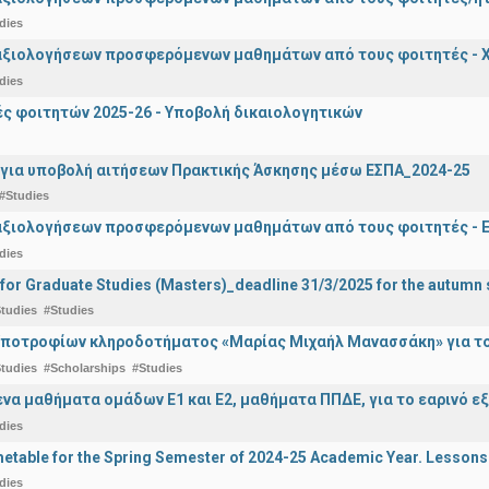
dies
αξιολογήσεων προσφερόμενων μαθημάτων από τους φοιτητές - Χ
dies
 φοιτητών 2025-26 - Υποβολή δικαιολογητικών
για υποβολή αιτήσεων Πρακτικής Άσκησης μέσω ΕΣΠΑ_2024-25
#Studies
αξιολογήσεων προσφερόμενων μαθημάτων από τους φοιτητές - Ε
dies
 for Graduate Studies (Masters)_deadline 31/3/2025 for the autum
tudies
#Studies
ποτροφίων κληροδοτήματος «Μαρίας Μιχαήλ Μανασσάκη» για το 
tudies
#Scholarships
#Studies
α μαθήματα ομάδων Ε1 και Ε2, μαθήματα ΠΠΔΕ, για το εαρινό ε
dies
etable for the Spring Semester of 2024-25 Academic Year. Lessons
dies