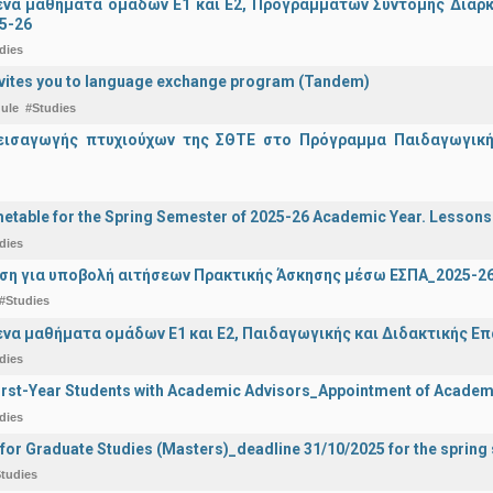
α μαθήματα ομάδων Ε1 και Ε2, Προγραμμάτων Σύντομης Διάρκει
5-26
dies
vites you to language exchange program (Tandem)
ule
#Studies
εισαγωγής πτυχιούχων της ΣΘΤΕ στο Πρόγραμμα Παιδαγωγικής
etable for the Spring Semester of 2025-26 Academic Year. Lessons
dies
ση για υποβολή αιτήσεων Πρακτικής Άσκησης μέσω ΕΣΠΑ_2025-2
#Studies
α μαθήματα ομάδων Ε1 και Ε2, Παιδαγωγικής και Διδακτικής Επά
dies
irst-Year Students with Academic Advisors_Appointment of Academi
dies
 for Graduate Studies (Masters)_deadline 31/10/2025 for the sprin
tudies