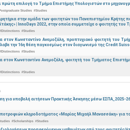
ναι πρώτη επιλογή το Τμήμα Επιστήμης Υπολογιστών στο μηχανογ
Postgraduate Studies
#Studies
ρητήρια στην ομάδα των φοιτητών του Πανεπιστημίου Κρήτης π
ϊτάκης» | InnoDays 2022, στην οποία συμμετείχε ο φοιτητής το
#Distinctions
#Studies
ια στον Κωνσταντίνο Ανεμοζάλη, προπτυχιακό φοιτητή του Τμή
λαβε την 16η θέση παγκοσμίως στον διαγωνισμό της Credit Suiss
#Distinctions
#Studies
α στον Κωνσταντίνο Ανεμοζάλη, φοιτητή του Τμήματος Επιστήμη
#Distinctions
#Studies
s
ση για υποβολή αιτήσεων Πρακτικής Άσκησης μέσω ΕΣΠΑ_2025-2
ποτροφιών κληροδοτήματος «Μαρίας Μιχαήλ Μανασσάκη» για το 
tudies
#Scholarships
#Studies
αξιολογήσεων προσφερόμενων μαθημάτων από τους φοιτητές/ήτρ