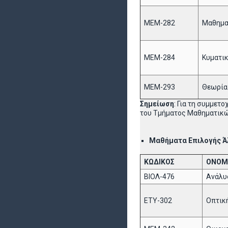
ΜΕΜ-282
Μαθημα
ΜΕΜ-284
Κυματι
ΜΕΜ-293
Θεωρία
Σημείωση
: Για τη συμμετ
του Τμήματος Μαθηματικώ
Μαθήματα Επιλογής Άλ
ΚΩΔΙΚΟΣ
ΟΝΟΜ
ΒΙΟΛ-476
Ανάλυ
ΕΤΥ-302
Οπτική