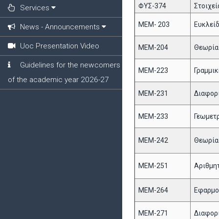
ΦΥΣ-374
Στοιχεί
Services
ΜΕΜ- 203
Eυκλείδ
News - Announcements
Uoc Presentation Video
ΜΕΜ-204
Θεωρ
Guidelines for the newcomers
ΜΕΜ-223
Γραμμικ
of the academic year 2026-27
ΜΕΜ-231
Διαφορ
MEM-233
Γεωμετ
ΜΕΜ-242
Θεωρία
ΜΕΜ-251
Αριθμη
ΜΕΜ-264
Εφαρμο
ΜΕΜ-271
Διαφορ