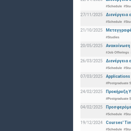
#Schedule
#Stu
27/11/2025
Διενέργεια 
#Schedule
#Stu
21/10/2025
Μετεγγραφές
#Studies
20/05/2025
Ανακοίνωση 
#Job Offerings
26/03/2025
Διενέργεια 
#Schedule
#Stu
07/03/2025
Applications
#Postgraduate S
24/02/2025
Προκήρυξη Υ
#Postgraduate S
04/02/2025
Προσφερόμεν
#Schedule
#Stu
19/12/2024
Courses' Tim
#Schedule
#Stu