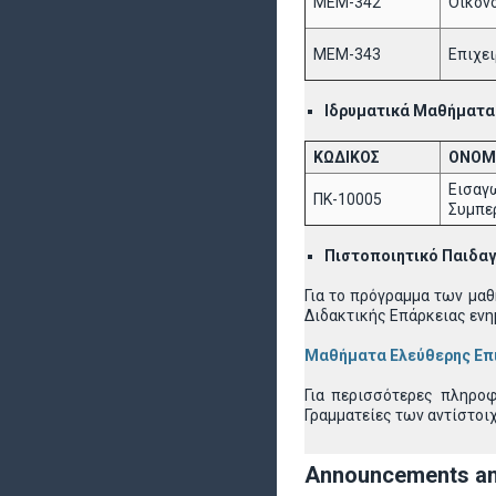
ΜΕΜ-342
Οικονο
ΜΕΜ-343
Επιχει
Ιδρυματικά Μαθήματα:
ΚΩΔΙΚΟΣ
ΟΝΟΜ
Εισαγ
ΠΚ-10005
Συμπε
Πιστοποιητικό Παιδαγ
Για το πρόγραμμα των μα
Διδακτικής Επάρκειας ενη
Μαθήματα Ελεύθερης Επι
Για περισσότερες πληρο
Γραμματείες των αντίστο
Announcements a