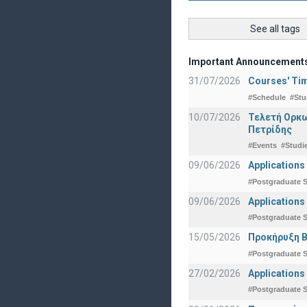
See all tags
Important Announcement
31/07/2026
Courses' Tim
#Schedule
#Stu
10/07/2026
Τελετή Ορκω
Πετρίδης
#Events
#Studi
09/06/2026
Applications
#Postgraduate S
09/06/2026
Applications
#Postgraduate S
15/05/2026
Προκήρυξη Β
#Postgraduate S
27/02/2026
Applications
#Postgraduate S