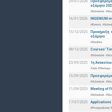
29/01/2026
Προσφερόμεν
εξάμηνο 202
#Schedule
#Stu
16/01/2026
INGENIUM in
#Events
#Sched
15/12/2025
Προκήρυξη 
εξάμηνο
#Studies
08/12/2025
Courses' Tim
#Schedule
#Stu
23/09/2025
1η Ανακοίνω
#Job Offerings
15/09/2025
Προσφερόμεν
#Schedule
#Stu
11/09/2025
Meeting of F
#Schedule
#Stu
17/07/2025
Applications
#Postgraduate S