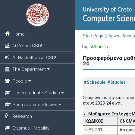
Home
Start Page
News - Anno
40 Years CSD!
Tag:
#Studies
AI Hackathon at CSD!
Προσφερόμενα μαθήμ
24
The Department
People
#Schedule
#Studies
Undergraduate Studies
Σύμφωνα με την έως τώρα
έτους 2023-24 είναι:
Postgraduate Studies
Μαθήματα Επιλογής Μ
Research
ΚΩΔΙΚΟΣ
ΟΝΟΜΑ
Erasmus+ Mobility
ΦΥΣ-331
Αστροφυ