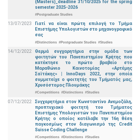
(Masters)_deadline 31/10/2025 for the spring
semester 2025-2026
#Postgraduate Studies
13/07/2023
Γιατί να είναι πρώτη επιλογή το Τμήμα
Επιστήμης Υπολογιστών στο μηχανογραφικό
σας
#Distinctions
#Postgraduate Studies
#Studies
14/12/2022
Θερμά συγχαρητήρια στην ομάδα των
φοιτητών του Πανεπιστημίου Κρήτης που
κατέκτησε το πρώτο βραβείο στο
Μαραθώνιο Καινοτομίας «Αρτέμης
Σαϊτάκης» | InnoDays 2022, στην οποία
συμμετείχε ο φοιτητής του Τμήματός μας,
Χρυσόστομος Πλουμάκης
#Competitions
#Distinctions
#Studies
07/12/2022
Συγχαρητήρια στον Κωνσταντίνο Ανεμοζάλη,
προπτυχιακό φοιτητή του Τμήματος
Επιστήμης Υπολογιστών του Πανεπιστημίου
Κρήτης ο οποίος κατέλαβε την 16η θέση
παγκοσμίως στον διαγωνισμό της Credit
Suisse Coding Challenge
#Competitions
#Distinctions
#Studies