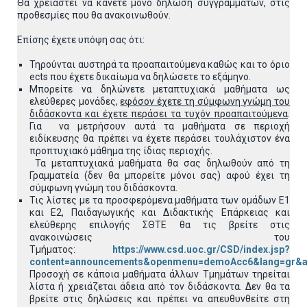
Θα χρειαστεί να κάνετε μόνο δήλωση συγγραμμάτων, στις
προθεσμίες που θα ανακοινωθούν.
Επίσης έχετε υπόψη σας ότι:
Τηρούνται αυστηρά τα προαπαιτούμενα καθώς και το όριο
ects που έχετε δικαίωμα να δηλώσετε το εξάμηνο.
Μπορείτε να δηλώνετε μεταπτυχιακά μαθήματα ως
ελεύθερες μονάδες,
εφόσον έχετε τη σύμφωνη γνώμη του
διδάσκοντα και έχετε περάσει τα τυχόν προαπαιτούμενα
.
Για να μετρήσουν αυτά τα μαθήματα σε περιοχή
ειδίκευσης θα πρέπει να έχετε περάσει τουλάχιστον ένα
προπτυχιακό μάθημα της ίδιας περιοχής.
Τα μεταπτυχιακά μαθήματα θα σας δηλωθούν από τη
Γραμματεία (δεν θα μπορείτε μόνοι σας) αφού έχει τη
σύμφωνη γνώμη του διδάσκοντα.
Τις λίστες με τα προσφερόμενα μαθήματα των ομάδων Ε1
και Ε2, Παιδαγωγικής και Διδακτικής Επάρκειας και
ελεύθερης επιλογής ΣΘΤΕ θα τις βρείτε στις
ανακοινώσεις του
Τμήματος:
https://www.csd.uoc.gr/CSD/index.jsp?
content=announcements&openmenu=demoAcc6&lang=gr&a
Προσοχή σε κάποια μαθήματα άλλων Τμημάτων τηρείται
λίστα ή χρειάζεται άδεια από τον διδάσκοντα. Δεν θα τα
βρείτε στις δηλώσεις και πρέπει να απευθυνθείτε στη