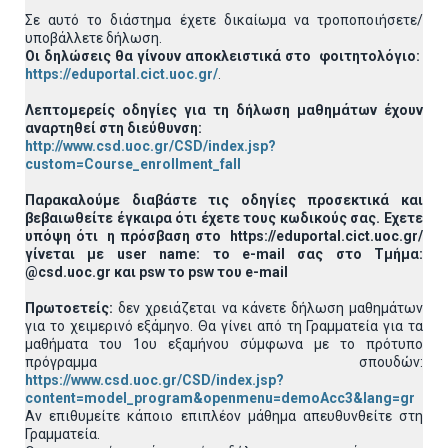
Σε αυτό το διάστημα έχετε δικαίωμα να τροποποιήσετε/
υποβάλλετε δήλωση.
Οι δηλώσεις θα γίνουν αποκλειστικά στο φοιτητολόγιο:
https://eduportal.cict.uoc.gr/
.
Λεπτομερείς οδηγίες για τη δήλωση μαθημάτων έχουν
αναρτηθεί στη διεύθυνση:
http://www.csd.uoc.gr/CSD/index.jsp?
custom=Course_enrollment_fall
Παρακαλούμε διαβάστε τις οδηγίες προσεκτικά και
βεβαιωθείτε έγκαιρα ότι έχετε τους κωδικούς σας. Εχετε
υπόψη ότι η πρόσβαση στο https://eduportal.cict.uoc.gr/
γίνεται με user name: το e-mail σας στο Τμήμα:
@csd.uoc.gr και psw το psw του e-mail
Πρωτοετείς:
δεν χρειάζεται να κάνετε δήλωση μαθημάτων
για το χειμερινό εξάμηνο. Θα γίνει από τη Γραμματεία για τα
μαθήματα του 1ου εξαμήνου σύμφωνα με το πρότυπο
πρόγραμμα σπουδών:
https://www.csd.uoc.gr/CSD/index.jsp?
content=model_program&openmenu=demoAcc3&lang=gr
Αν επιθυμείτε κάποιο επιπλέον μάθημα απευθυνθείτε στη
Γραμματεία.