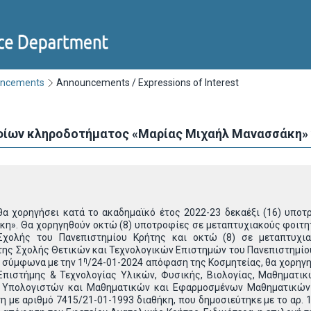
uncements
Announcements / Expressions of Interest
ίων κληροδοτήματος «Μαρίας Μιχαήλ Μανασσάκη» γι
θα χορηγήσει κατά το ακαδημαϊκό έτος 2022-23 δεκαέξι (16) υποτ
η». Θα χορηγηθούν οκτώ (8) υποτροφίες σε μεταπτυχιακούς φοιτ
Σχολής του Πανεπιστημίου Κρήτης και οκτώ (8) σε μεταπτυχι
ης Σχολής Θετικών και Τεχνολογικών Επιστημών του Πανεπιστημίου
η
 σύμφωνα με την 1
/24-01-2024 απόφαση της Κοσμητείας, θα χορηγηθ
Επιστήμης & Τεχνολογίας Υλικών, Φυσικής, Βιολογίας, Μαθημα
 Υπολογιστών και Μαθηματικών και Εφαρμοσμένων Μαθηματικών-
τη με αριθμό 7415/21-01-1993 διαθήκη, που δημοσιεύτηκε με το αρ