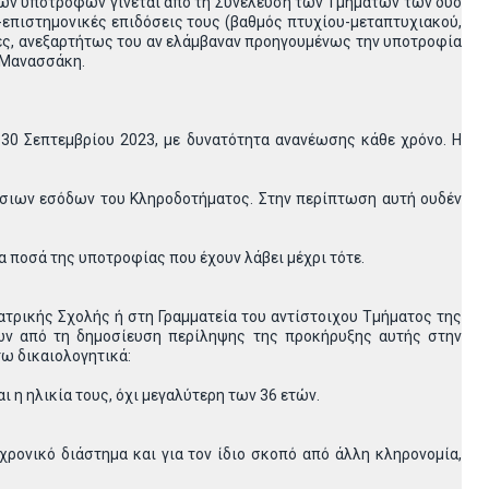
 των υποτρόφων γίνεται από τη Συνέλευση των Τμημάτων των δύο
-επιστημονικές επιδόσεις τους (βαθμός πτυχίου-μεταπτυχιακού,
ντες, ανεξαρτήτως του αν ελάμβαναν προηγουμένως την υποτροφία
ν Μανασσάκη.
0 Σεπτεμβρίου 2023, με δυνατότητα ανανέωσης κάθε χρόνο. Η
τήσιων εσόδων του Κληροδοτήματος. Στην περίπτωση αυτή ουδέν
α ποσά της υποτροφίας που έχουν λάβει μέχρι τότε.
τρικής Σχολής ή στη Γραμματεία του αντίστοιχου Τμήματος της
ών από τη δημοσίευση περίληψης της προκήρυξης αυτής στην
τω δικαιολογητικά:
 η ηλικία τους, όχι μεγαλύτερη των 36 ετών.
ρονικό διάστημα και για τον ίδιο σκοπό από άλλη κληρονομία,