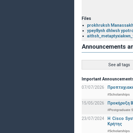
Files
prokhruksh Manassakh
ypey8ynh dhlwsh ypot
aithsh_metaptyxiakwn_
Announcements a
See all tags
Important Announcement
07/07/2026
Προπτυχιακέ
#Scholarships
15/05/2026
Προκήρυξη Β
#Postgraduate S
23/07/2024
Η Cisco Sy
Κρήτης
#Scholarships