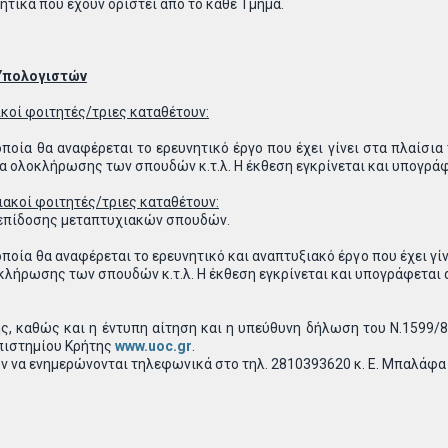
ητικά που έχουν οριστεί από το κάθε Τμήμα.
 Υπολογιστών
κοί φοιτητές/τριες καταθέτουν:
ποία θα αναφέρεται το ερευνητικό έργο που έχει γίνει στα πλαίσια
μα ολοκλήρωσης των σπουδών κ.τ.λ. Η έκθεση εγκρίνεται και υπογρά
ακοί φοιτητές/τριες καταθέτουν:
 επίδοσης μεταπτυχιακών σπουδών.
ποία θα αναφέρεται το ερευνητικό και αναπτυξιακό έργο που έχει γί
κλήρωσης των σπουδών κ.τ.λ. Η έκθεση εγκρίνεται και υπογράφεται 
ς, καθώς και η έντυπη αίτηση και η υπεύθυνη δήλωση του Ν.1599/
πιστημίου Κρήτης
www.uoc.gr
.
ν να ενημερώνονται τηλεφωνικά στο τηλ. 2810393620 κ. Ε. Μπαλάφα