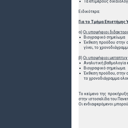
Τα επιμέρους δικαιολογ
Ειδικότερα:
Για το Τμήμα Επιστήμης
α)
Οι υποψήφιοι διδακτορι
Βιογραφικό σημείωμα
Έκθεση προόδου στην ο
γίνει, το χρονοδιάγραμ
β)
Οι υποψήφιοι μεταπτυχι
Αναλυτική βαθμολογία
Βιογραφικό σημείωμα.
Έκθεση προόδου, στην ο
το χρονοδιάγραμμα ολο
Το κείμενο της προκήρυξη
στην ιστοσελίδα του Πανε
Οι ενδιαφερόμενοι μπορού