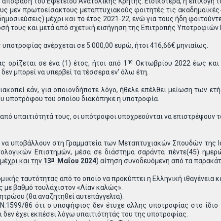
 απόφαση του Εφετείου Ανατολικής Κρήτης. Ειδικότερα, η επιλογή
ους μεν πρωτοείσακτους μεταπτυχιακούς φοιτητές τις ακαδημαϊκές
δημοσιεύσεις) μέχρι και το έτος 2021-22, ενώ για τους ήδη φοιτού
όδοσή τους και μετά από σχετική εισήγηση της Επιτροπής Υποτροφιώ
υποτροφίας ανέρχεται σε 5.000,00 ευρώ, ήτοι 416,66€ μηνιαίως.
ης
ς ορίζεται σε ένα (1) έτος, ήτοι από 1
Οκτωβρίου 2022 έως και 3
εν μπορεί να υπερβεί τα τέσσερα εν’ όλω έτη.
ιακοπεί εάν, για οποιονδήποτε λόγο, ήθελε επέλθει μείωση των ε
ου υποτρόφου του οποίου διακόπηκε η υποτροφία.
 από υπαιτιότητά τους, οι υπότροφοι υποχρεούνται να επιστρέψουν τ
 να υποβάλλουν στη Γραμματεία των Μεταπτυχιακών Σπουδών της Ια
νολογικών Επιστημών, μέσα σε διάστημα σαράντα πέντε(45) ημερ
η
μέχρι και την
13
Μαΐου 2024
) αίτηση συνοδευόμενη από τα παρακά
κής ταυτότητας από το οποίο να προκύπτει η Ελληνική ιθαγένεια και
ς με βαθμό τουλάχιστον «Λίαν καλώς».
τρώου (θα αναζητηθεί αυτεπάγγελτα).
.1599/86 ότι ο υποψήφιος δεν έτυχε άλλης υποτροφίας στο ίδιο χ
 δεν έχει εκπέσει λόγω υπαιτιότητάς του της υποτροφίας.