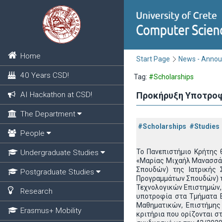
Home
Start Page
News - Anno
40 Years CSD!
Tag:
#Scholarships
AI Hackathon at CSD!
Προκήρυξη Υποτροφ
The Department
#Scholarships
#Studies
People
Το Πανεπιστήμιο Κρήτης 
Undergraduate Studies
«Μαρίας Μιχαήλ Μανασσάκ
Σπουδών) της Ιατρικής 
Postgraduate Studies
Προγραμμάτων Σπουδών) τ
Τεχνολογικών Επιστημών,
Research
υποτροφία στα Τμήματα 
Μαθηματικών, Επιστήμης
Erasmus+ Mobility
κριτήρια που ορίζονται σ