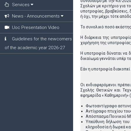
συνδυασμό με την 43/2020
Services
Σχολών με κριτήριο για τ
υποτροφίες, βραβεύσεις, 
News - Announcements
ή όχι, την μέχρι τότε απ
Το συνολικό ποσό εκάστης 
Uoc Presentation Video
Η διάρκεια της υποτροφία
Guidelines for the newcomers
χορήγηση της υποτροφίας δ
of the academic year 2026-27
Η υποτροφία δύναται να δ
δικαίωμα γεννάται υπέρ τ
Εάν η υποτροφία διακοπεί
Οι ενδιαφερόμενοι πρέπει
Σχολής Θετικών και Τεχ
εφημερίδα « Καθημερινή» (
Φωτοαντίγραφο αστυνομι
Αντίγραφο πτυχίου του
Απόσπασμα Ποινικού Μη
Υπεύθυνη δήλωση του Ν
κληροδοσία ή δωρεά και