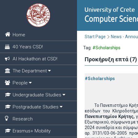
Home
Start Page
News - Anno
40 Years CSD!
Tag:
#Scholarships
AI Hackathon at CSD!
Προκήρυξη επτά (7)
The Department
#Scholarships
People
Undergraduate Studies
Το Πανεπιστήμιο Κρήτης, 
Postgraduate Studies
εσόδων του Κληροδοτήμ
Πανεπιστημίου Κρήτης,
γ
Research
Εξωτερικού, σύμφωνα με τ
2024 συνεδρία και σύμφων
Erasmus+ Mobility
αρ. 3131/03-06-2005 πρ