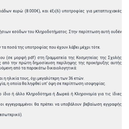
δων ευρώ (8.000€), και έξι(6) υποτροφίες για μεταπτυχιακές
τήσιων εσόδων του Κληροδοτήματος. Στην περίπτωση αυτή ουδέν
τα ποσά της υποτροφίας που έχουν λάβει μέχρι τότε.
υ (σε μορφή pdf) στη Γραμματεία της Κοσμητείας της Σχολής
ρες από την πρώτη δημοσίευση περίληψης της προκήρυξης αυτής
υόμενη από τα παρακάτω δικαιολογητικά:
 η ηλικία τους, όχι μεγαλύτερη των 36 ετών.
ία, η οποία θα ληφθεί υπ’ όψη σε περίπτωση ισοψηφίας.
 ίδιο ή άλλο Κληροδότημα ή Δωρεά ή Κληρονομία για τις ίδιες
 οι εγγεγραμμένοι θα πρέπει να υποβάλουν βεβαίωση εγγραφής
εσωτερικό).