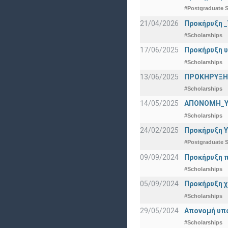
#Postgraduate S
21/04/2026
Προκήρυξη _
#Scholarships
17/06/2025
Προκήρυξη υ
#Scholarships
13/06/2025
ΠΡΟΚΗΡΥΞΗ Β
#Scholarships
14/05/2025
ΑΠΟΝΟΜΗ_Υ
#Scholarships
24/02/2025
Προκήρυξη Υ
#Postgraduate S
09/09/2024
Προκήρυξη π
#Scholarships
05/09/2024
Προκήρυξη χ
#Scholarships
29/05/2024
Απονομή υπ
#Scholarships