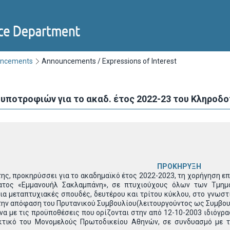
uncements
Announcements / Expressions of Interest
 υποτροφιών για το ακαδ. έτος 2022-23 του Κληρο
ΠΡΟΚΗΡΥΞΗ
προκηρύσσει για το ακαδημαϊκό έτος 2022-2023, τη χορήγηση επτά
ατος «Εμμανουήλ Σακλαμπάνη», σε πτυχιούχους όλων των Τμημ
ια μεταπτυχιακές σπουδές, δευτέρου και τρίτου κύκλου, στο γνωστι
ην απόφαση του Πρυτανικού Συμβουλίου(λειτουργούντος ως Συμβουλ
α με τις προϋποθέσεις που ορίζονται στην από 12-10-2003 ιδιόγρ
ακτικό του Μονομελούς Πρωτοδικείου Αθηνών, σε συνδυασμό με τ