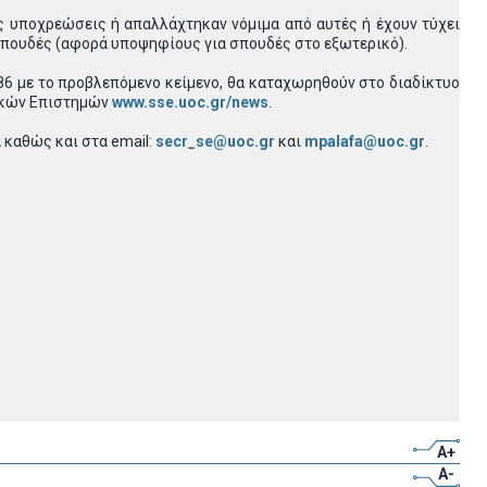
υς υποχρεώσεις ή απαλλάχτηκαν νόμιμα από αυτές ή έχουν τύχει
 σπουδές (αφορά υποψηφίους για σπουδές στο εξωτερικό).
86 με το προβλεπόμενο κείμενο, θα καταχωρηθούν στο διαδίκτυο
γικών Επιστημών
www.sse.uoc.gr/news
.
 καθώς και στα email:
secr_se@uoc.gr
και
mpalafa@uoc.gr
.
A+
A-