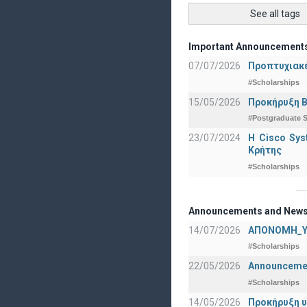
See all tags
Important Announcement
07/07/2026
Προπτυχιακέ
#Scholarships
15/05/2026
Προκήρυξη Β
#Postgraduate S
23/07/2024
Η Cisco Sy
Κρήτης
#Scholarships
Announcements and New
14/07/2026
ΑΠΟΝΟΜΗ_Υ
#Scholarships
22/05/2026
Announcement
#Scholarships
14/05/2026
Προκήρυξη υ