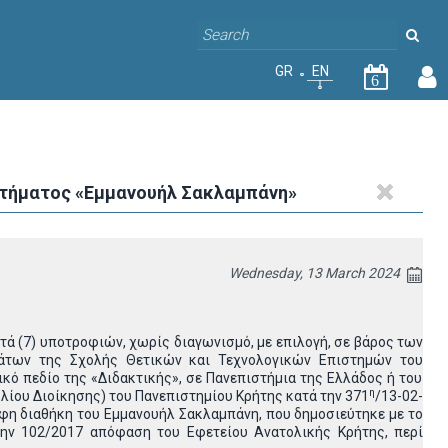
GR
EN
6
δοτήματος «Εμμανουήλ Σακλαμπάνη»
Wednesday, 13 March 2024
 (7) υποτροφιών, χωρίς διαγωνισμό, με επιλογή, σε βάρος των
άτων της Σχολής Θετικών και Τεχνολογικών Επιστημών του
κό πεδίο της «Διδακτικής», σε Πανεπιστήμια της Ελλάδος ή του
η
ίου Διοίκησης) του Πανεπιστημίου Κρήτης κατά την 371
/13-02-
αφη διαθήκη του Εμμανουήλ Σακλαμπάνη, που δημοσιεύτηκε με το
ην 102/2017 απόφαση του Εφετείου Ανατολικής Κρήτης, περί