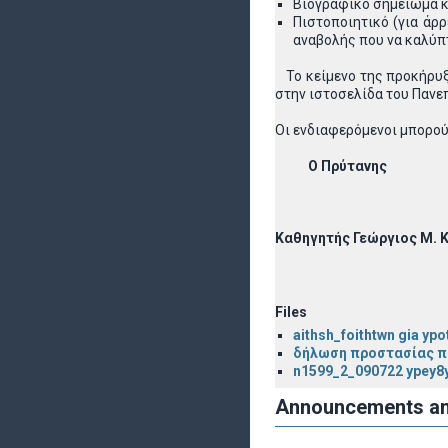
Βιογραφικό σημείωμα κ
Πιστοποιητικό (για άρ
αναβολής που να καλύπ
Το κείμενο της προκήρυξη
στην ιστοσελίδα του Πανε
Οι ενδιαφερόμενοι μπορού
Ο Πρύτανης
Καθηγητής Γεώργιος Μ.
Files
aithsh_foithtwn gia y
δήλωση προστασίας 
n1599_2_090722 ypey8
Announcements a