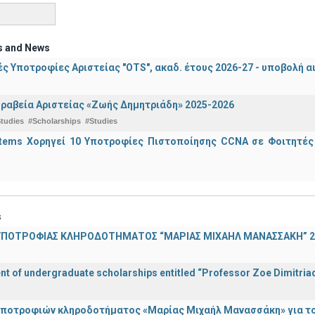
s and News
ς Υποτροφίες Αριστείας "OTS", ακαδ. έτους 2026-27 - υποβολή α
ραβεία Αριστείας «Ζωής Δημητριάδη» 2025-2026
tudies
#Scholarships
#Studies
stems Χορηγεί 10 Υποτροφίες Πιστοποίησης CCNA σε Φοιτητέ
s
ΠΟΤΡΟΦΙΑΣ ΚΛΗΡΟΔΟΤΗΜΑΤΟΣ “ΜΑΡΙΑΣ ΜΙΧΑΗΛ ΜΑΝΑΣΣΑΚΗ” 2
 of undergraduate scholarships entitled “Professor Zoe Dimitriad
ποτροφιών κληροδοτήματος «Μαρίας Μιχαήλ Μανασσάκη» για το 