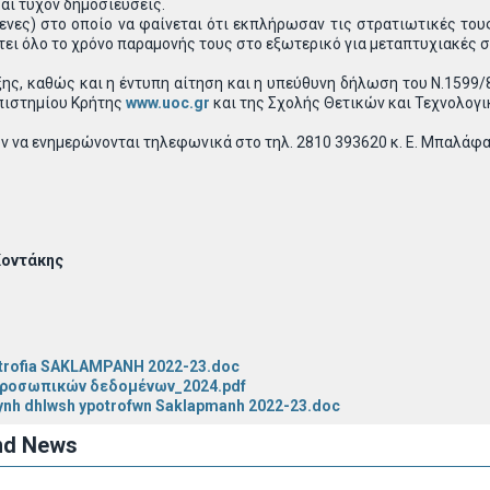
αι τυχόν δημοσιεύσεις.
ρενες) στο οποίο να φαίνεται ότι εκπλήρωσαν τις στρατιωτικές το
τει όλο το χρόνο παραμονής τους στο εξωτερικό για μεταπτυχιακές
ς, καθώς και η έντυπη αίτηση και η υπεύθυνη δήλωση του Ν.1599/
πιστημίου Κρήτης
www.uoc.gr
και της Σχολής Θετικών και Τεχνολο
ν να ενημερώνονται τηλεφωνικά στο τηλ. 2810 393620 κ. Ε. Μπαλάφα
 Κοντάκης
potrofia SAKLAMPANH 2022-23.doc
προσωπικών δεδομένων_2024.pdf
ynh dhlwsh ypotrofwn Saklapmanh 2022-23.doc
nd News