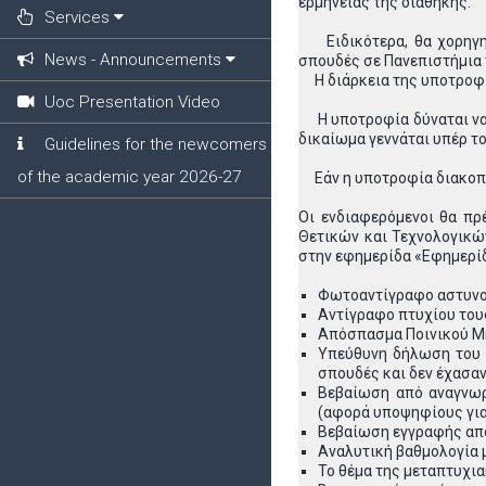
ερμηνείας της διαθήκης.
Services
Ειδικότερα, θα χορηγηθε
News - Announcements
σπουδές σε Πανεπιστήμια 
Η διάρκεια της υποτροφία
Uoc Presentation Video
Η υποτροφία δύναται να δ
δικαίωμα γεννάται υπέρ τ
Guidelines for the newcomers
of the academic year 2026-27
Εάν η υποτροφία διακοπεί
Οι ενδιαφερόμενοι θα πρ
Θετικών και Τεχνολογικώ
στην εφημερίδα «Εφημερί
Φωτοαντίγραφο αστυνομι
Αντίγραφο πτυχίου τους
Απόσπασμα Ποινικού Μη
Υπεύθυνη δήλωση του Ν
σπουδές και δεν έχασαν
Βεβαίωση από αναγνωρι
(αφορά υποψηφίους για
Βεβαίωση εγγραφής από
Αναλυτική βαθμολογία 
Το θέμα της μεταπτυχια