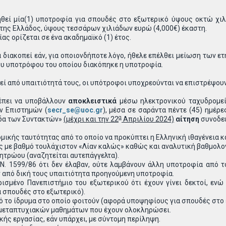
ί μία(1) υποτροφία για σπουδές στο εξωτερικό ύψους οκτώ χιλιά
της Ελλάδος, ύψους τεσσάρων χιλιάδων ευρώ (4,000€) έκαστη.
ς ορίζεται σε ένα ακαδημαϊκό (1) έτος.
ιακοπεί εάν, για οποιονδήποτε λόγο, ήθελε επέλθει μείωση των ε
ου υποτρόφου του οποίου διακόπηκε η υποτροφία.
 από υπαιτιότητά τους, οι υπότροφοι υποχρεούνται να επιστρέψουν 
έπει να υποβάλλουν
αποκλειστικά
μέσω ηλεκτρονικού ταχυδρομείο
ν Επιστημών (
secr_se@uoc.gr
), μέσα σε σαράντα πέντε (45) ημέ
α
δα των Συντακτών»
(μέχρι και την 22
Απριλίου 2024)
αίτηση
συνοδε
κής ταυτότητας από το οποίο να προκύπτει η Ελληνική ιθαγένεια και
 με βαθμό τουλάχιστον «Λίαν καλώς» καθώς και αναλυτική βαθμολογ
τρώου (αναζητείται αυτεπάγγελτα).
. 1599/86 ότι δεν έλαβαν, ούτε λαμβάνουν άλλη υποτροφία από το
 από δική τους υπαιτιότητα προηγούμενη υποτροφία.
σμένο Πανεπιστήμιο του εξωτερικού ότι έχουν γίνει δεκτοί, ενώ
 σπουδές στο εξωτερικό).
 το ίδρυμα στο οποίο φοιτούν (αφορά υποψηφίους για σπουδές στο 
μεταπτυχιακών μαθημάτων που έχουν ολοκληρώσει.
κής εργασίας, εάν υπάρχει, με σύντομη περίληψη.