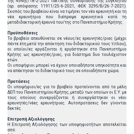
της 454ης/18-2-2021 τακτικής συνεδρίασης της Συγκλήτου
(αρ. απόφασης 11911/25-6-2021, ΦΕΚ 3295/Β/26-7-2021).
Σκοπός του βραβείου είναι να τιμήσει τον νέο ερευνητή και τη
νέα ερευνήτρια που διέπρεψε ερευνητικά κατά τη
μεταδιδακτορική έρευνά του/της στο Πανεπιστήμιο Κρήτης.
Προϋποθέσεις
Το βραβείο απευθύνεται σε νέους/ες ερευνητές/ριες (μέχρι
πέντε έτη μετά την απόκτηση του διδακτορικού τους τίτλου),
οι οποίοι/ες εργάζονται ή εργάστηκαν στο Πανεπιστήμιο
Κρήτης ως ερευνητές/ριες, για διάστημα δυο τουλάχιστον
ετών.
Οι υποψήφιοι μπορεί να έχουν οποιαδήποτε υπηκοότητα και
να απέκτησαν το διδακτορικό τους σε οποιαδήποτε χώρα.
Προτάσεις
Οι υποψήφιοι/ες για το βραβείο προτείνονται από τα μέλη
ΔΕΠ του Πανεπιστημίου Κρήτης, μεταξύ των οποίων οι Ε.Υ. με
τους οποίους συνεργάζονται ή συνεργάστηκαν οι νέοι
ερευνητές/νέες ερευνήτριες. Αυτοπροτάσεις δεν γίνονται
δεκτές.
Επιτροπή Αξιολόγησης
Η Επιτροπή Αξιολόγησης των υποψηφιοτήτων αποτελείται
από: