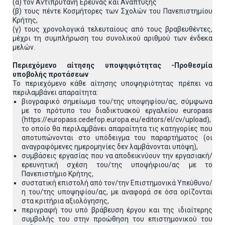
(α) τον Αντιπρύτανη Έρευνας και Ανάπτυξης
(β) τους πέντε Κοσμήτορες των Σχολών του Πανεπιστημίου
Κρήτης,
(γ) τους χρονολογικά τελευταίους από τους βραβευθέντες,
μέχρι τη συμπλήρωση του συνολικού αριθμού των ένδεκα
μελών.
Περιεχόμενο αίτησης υποψηφιότητας -Προθεσμία
υποβολής προτάσεων
Το περιεχόμενο κάθε αίτησης υποψηφιότητας πρέπει να
περιλαμβάνει απαραίτητα:
βιογραφικό σημείωμα του/της υποψηφίου/ας, σύμφωνα
με το πρότυπο του διαδικτυακού εργαλείου europass
(https://europass.cedefop.europa.eu/editors/el/cv/upload),
το οποίο θα περιλαμβάνει απαραίτητα τις κατηγορίες που
αποτυπώνονται στο υπόδειγμα του παραρτήματος (οι
αναγραφόμενες ημερομηνίες δεν λαμβάνονται υπόψη),
συμβάσεις εργασίας που να αποδεικνύουν την εργασιακή/
ερευνητική σχέση του/της υποψήφιου/ας με το
Πανεπιστήμιο Κρήτης,
συστατική επιστολή από τον/την Επιστημονικά Υπεύθυνο/
η του/της υποψηφίου/ας, με αναφορά σε όσα ορίζονται
στα κριτήρια αξιολόγησης,
περιγραφή του υπό βράβευση έργου και της ιδιαίτερης
συμβολής του στην προώθηση του επιστημονικού του