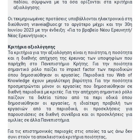
πεδίου, σύμφωνα με τα όσα ορίζονται στα κριτήρια
αξιολόγησης.
Οι τεκμηριωμένες προτάσεις υποβάλλονται ηλεκτρονικά στη
διεύθυνση vraveia@uoc.gr το αργότερο μέχρι και την 30η
Ιουνίου 2023 με την ένδειξη: «Για το βραβείο Νέου Ερευνητή/
Νέας Ερευνήτριας».
Κριτήρια αξιολόγησης
Τα κριτήρια για την αξιολόγηση είναι η ποιότητα, η ποσότητα
και η διεθνής απήχηση της έρευνας των υποψηφίων που
παρήχθη στο Πανεπιστήμιο Κρήτης. Για την ποιότητα
σημαντικό ρόλο παίζει το impact factor των περιοδικών
όπου δημοσιεύθηκαν οι εργασίες. Περιοδικά του Web of
Knowledge έχουν μεγαλύτερη βαρύτητα. Για την ποσότητα
προσμετρώνται μόνον οι εργασίες που δημοσιεύθηκαν σε
διεθνή περιοδικά με κριτές. Για την απήχηση σημαντικό ρόλο
παίζουν τα δελτία τύπου από τα περι οδικά όπου
δημοσιεύθηκαν οι εργασίες, η ιδιαίτερη προβολή των
εργασιών από τα περιοδικά, οι προσκλήσεις για
παρουσιάσεις σε διεθνή συνέδρια και οι προσκλήσεις για
ομιλίες σε άλλα Πανεπιστήμια.
Για τις επιστημονικές περιοχές στις οποίες τα ως άνω δεν
συνι στούν τα αποκλειστικά κριτήρια ποιότητας,