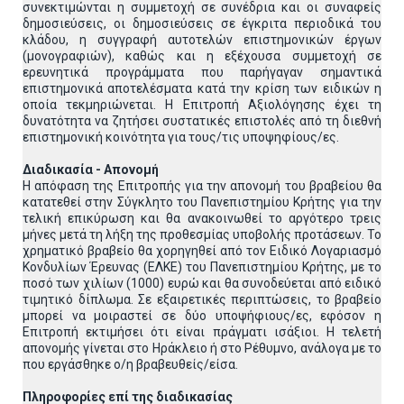
συνεκτιμώνται η συμμετοχή σε συνέδρια και οι συναφείς
δημοσιεύσεις, οι δημοσιεύσεις σε έγκριτα περιοδικά του
κλάδου, η συγγραφή αυτοτελών επιστημονικών έργων
(μονογραφιών), καθώς και η εξέχουσα συμμετοχή σε
ερευνητικά προγράμματα που παρήγαγαν σημαντικά
επιστημονικά αποτελέσματα κατά την κρίση των ειδικών η
οποία τεκμηριώνεται. Η Επιτροπή Αξιολόγησης έχει τη
δυνατότητα να ζητήσει συστατικές επιστολές από τη διεθνή
επιστημονική κοινότητα για τους/τις υποψηφίους/ες.
Διαδικασία - Απονομή
Η απόφαση της Επιτροπής για την απονομή του βραβείου θα
κατατεθεί στην Σύγκλητο του Πανεπιστημίου Κρήτης για την
τελική επικύρωση και θα ανακοινωθεί το αργότερο τρεις
μήνες μετά τη λήξη της προθεσμίας υποβολής προτάσεων. Το
χρηματικό βραβείο θα χορηγηθεί από τον Ειδικό Λογαριασμό
Κονδυλίων Έρευνας (ΕΛΚΕ) του Πανεπιστημίου Κρήτης, με το
ποσό των χιλίων (1000) ευρώ και θα συνοδεύεται από ειδικό
τιμητικό δίπλωμα. Σε εξαιρετικές περιπτώσεις, το βραβείο
μπορεί να μοιραστεί σε δύο υποψήφιους/ες, εφόσον η
Επιτροπή εκτιμήσει ότι είναι πράγματι ισάξιοι. Η τελετή
απονομής γίνεται στο Ηράκλειο ή στο Ρέθυμνο, ανάλογα με το
που εργάσθηκε ο/η βραβευθείς/είσα.
Πληροφορίες επί της διαδικασίας