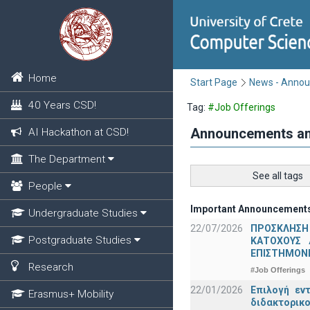
Home
Start Page
News - Anno
40 Years CSD!
Tag:
#Job Offerings
Announcements a
AI Hackathon at CSD!
The Department
See all tags
People
Important Announcement
Undergraduate Studies
22/07/2026
ΠΡΟΣΚΛΗΣΗ
Postgraduate Studies
ΚΑΤΟΧΟΥΣ 
ΕΠΙΣΤΗΜΟΝΕ
Research
#Job Offerings
22/01/2026
Επιλογή εν
Erasmus+ Mobility
διδακτορικο