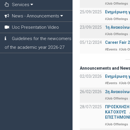
#Job Offerings
Services
25/09/2025
Ενημέρωση γ
News - Announcements
#Job Offerings
Uoc Presentation Video
23/09/2025
1η Ανακοίνω
#Job Offerings
Guidelines for the newcomers
05/12/2024
Career Fair 
of the academic year 2026-27
#Events
#Job O
Announcements and New
02/03/2026
Ενημέρωση γ
#Events
#Job O
26/02/2026
2η Ανακοίνω
#Job Offerings
28/07/2025
ΠΡΟΣΚΛΗΣΗ
ΚΑΤΟΧΟΥΣ 
ΕΠΙΣΤΗΜΟΝΕ
#Job Offerings