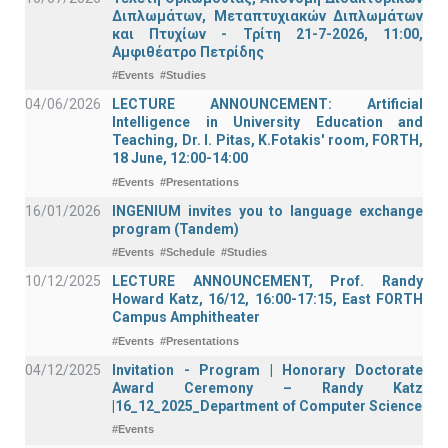
Διπλωμάτων, Μεταπτυχιακών Διπλωμάτων
και Πτυχίων - Τρίτη 21-7-2026, 11:00,
Αμφιθέατρο Πετρίδης
#Events
#Studies
04/06/2026
LECTURE ANNOUNCEMENT: Artificial
Intelligence in University Education and
Teaching, Dr. I. Pitas, K.Fotakis' room, FORTH,
18 June, 12:00-14:00
#Events
#Presentations
16/01/2026
INGENIUM invites you to language exchange
program (Tandem)
#Events
#Schedule
#Studies
10/12/2025
LECTURE ANNOUNCEMENT, Prof. Randy
Howard Katz, 16/12, 16:00-17:15, East FORTH
Campus Amphitheater
#Events
#Presentations
04/12/2025
Invitation - Program | Honorary Doctorate
Award Ceremony – Randy Katz
|16_12_2025_Department of Computer Science
#Events