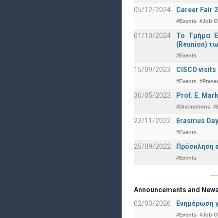
05/12/2024
Career Fair 
#Events
#Job O
01/10/2024
Το Τμήμα Ε
(Reunion) τω
#Events
15/09/2023
CISCO visits
#Events
#Prese
30/05/2023
Prof. E. Mar
#Distinctions
#
22/11/2022
Erasmus Day
#Events
25/09/2022
Πρόσκληση σ
#Events
Announcements and New
02/03/2026
Ενημέρωση γ
#Events
#Job O