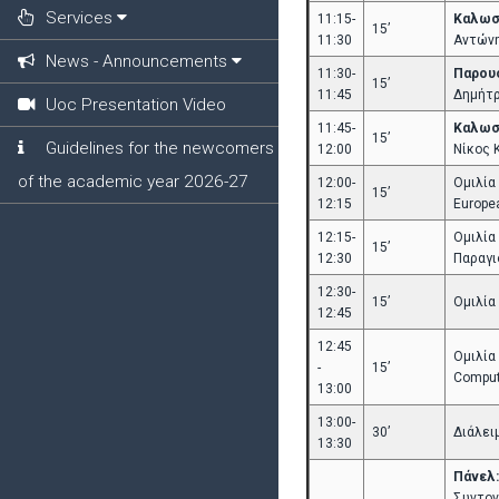
Services
11:15-
Καλωσό
15’
11:30
Αντώνη
News - Announcements
11:30-
Παρουσ
15’
11:45
Δημήτρ
Uoc Presentation Video
11:45-
Καλωσό
15’
Guidelines for the newcomers
12:00
Νίκος 
of the academic year 2026-27
12:00-
Ομιλία
15’
12:15
Europe
12:15-
Ομιλία
15’
12:30
Παραγι
12:30-
15’
Ομιλία
12:45
12:45
Ομιλία
-
15’
Compute
13:00
13:00-
30’
Διάλειμ
13:30
Πάνελ:
Συντον