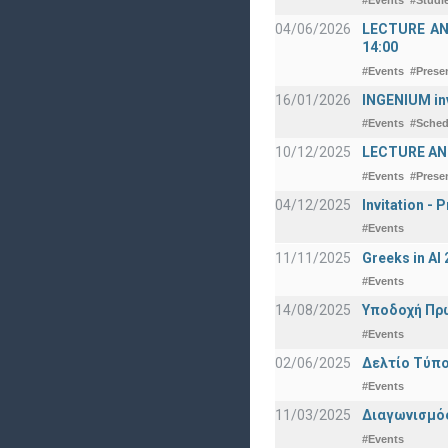
#Events
#Studi
04/06/2026
LECTURE ANNO
14:00
#Events
#Prese
16/01/2026
INGENIUM in
#Events
#Sched
10/12/2025
LECTURE ANN
#Events
#Prese
04/12/2025
Invitation -
#Events
11/11/2025
Greeks in A
#Events
14/08/2025
Υποδοχή Πρωτ
#Events
02/06/2025
Δελτίο Τύπο
#Events
11/03/2025
Διαγωνισμός
#Events