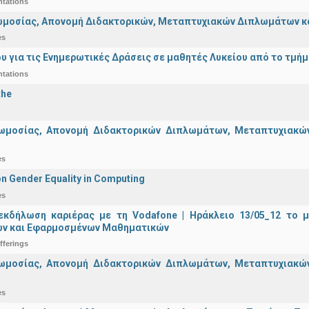
ntations
μοσίας, Απονομή Διδακτορικών, Μεταπτυχιακών Διπλωμάτων και 
es
υ για τις Ενημερωτικές Δράσεις σε μαθητές Λυκείου από το τμή
ntations
the
ωμοσίας, Απονομή Διδακτορικών Διπλωμάτων, Μεταπτυχιακών 
es
n Gender Equality in Computing
es
εκδήλωση καριέρας με τη Vodafone | Ηράκλειο 13/05_12 το 
ν και Εφαρμοσμένων Μαθηματικών
fferings
ωμοσίας, Απονομή Διδακτορικών Διπλωμάτων, Μεταπτυχιακών 
es