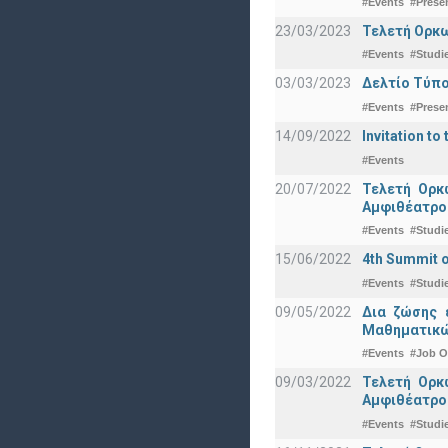
#Events
#Prese
23/03/2023
Τελετή Ορκω
#Events
#Studi
03/03/2023
Δελτίο Τύπο
#Events
#Prese
14/09/2022
Invitation to 
#Events
20/07/2022
Τελετή Ορκ
Αμφιθέατρο
#Events
#Studi
15/06/2022
4th Summit o
#Events
#Studi
09/05/2022
Δια ζώσης 
Μαθηματικώ
#Events
#Job O
09/03/2022
Τελετή Ορκ
Αμφιθέατρο
#Events
#Studi