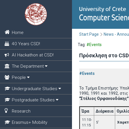
Home
Start Page
News - Anno
40 Years CSD!
Tag:
#Events
AI Hackathon at CSD!
Πρόσκληση στο CSD 
The Department
#Events
People
Το Τμήμα Επιστήμης Υπολ
Undergraduate Studies
1990, 1991 και 1992, στι
"Στέλιος Ορφανουδάκης" 
Postgraduate Studies
Research
Ώρα
Διάρκεια
Ομιλί
11:10-
Erasmus+ Mobility
5’
Χαιρετ
11:15