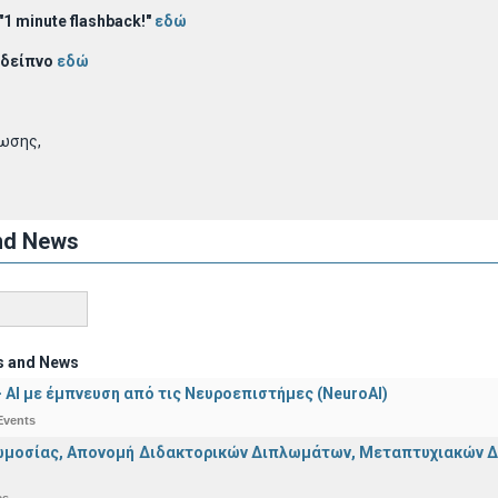
1 minute flashback!"
εδώ
 δείπνο
εδώ
νωσης,
nd News
s and News
 - ΑΙ με έμπνευση από τις Νευροεπιστήμες (NeuroAI)
Events
μοσίας, Απονομή Διδακτορικών Διπλωμάτων, Μεταπτυχιακών Διπ