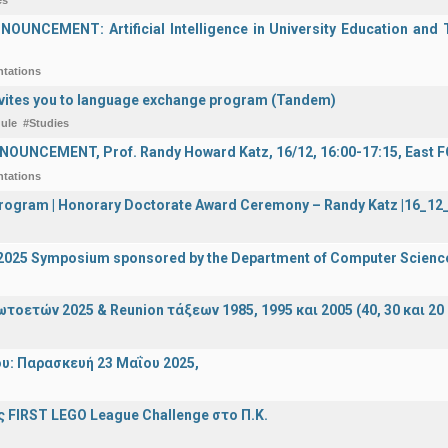
es
UNCEMENT: Artificial Intelligence in University Education and Te
ntations
vites you to language exchange program (Tandem)
ule
#Studies
OUNCEMENT, Prof. Randy Howard Katz, 16/12, 16:00-17:15, East
ntations
 Program | Honorary Doctorate Award Ceremony – Randy Katz |16_1
I 2025 Symposium sponsored by the Department of Computer Scienc
οετών 2025 & Reunion τάξεων 1985, 1995 και 2005 (40, 30 και 20 
υ: Παρασκευή 23 Μαΐου 2025,
 FIRST LEGO League Challenge στο Π.Κ.