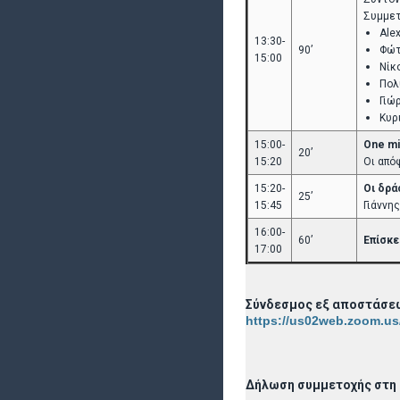
Συμμετ
Ale
13:30-
90’
Φώτ
15:00
Νίκ
Πολ
Γιώ
Κυρ
15:00-
One mi
20’
15:20
Οι από
15:20-
Οι δρά
25’
15:45
Γιάννη
16:00-
60’
Επίσκε
17:00
Σύνδεσμος εξ αποστάσε
https://us02web.zoom.us
Δήλωση συμμετοχής στη