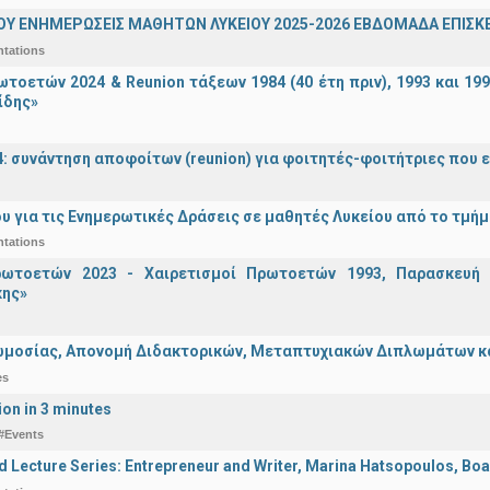
ΟΥ ΕΝΗΜΕΡΩΣΕΙΣ ΜΑΘΗΤΩΝ ΛΥΚΕΙΟΥ 2025-2026 ΕΒΔΟΜΑΔΑ ΕΠΙΣΚΕ
ntations
τοετών 2024 & Reunion τάξεων 1984 (40 έτη πριν), 1993 και 19
ίδης»
4: συνάντηση αποφοίτων (reunion) για φοιτητές-φοιτήτριες που ει
υ για τις Ενημερωτικές Δράσεις σε μαθητές Λυκείου από το τμή
ntations
ωτοετών 2023 - Χαιρετισμοί Πρωτοετών 1993, Παρασκευή 2
ης»
μοσίας, Απονομή Διδακτορικών, Μεταπτυχιακών Διπλωμάτων και 
es
ion in 3 minutes
#Events
d Lecture Series: Entrepreneur and Writer, Marina Hatsopoulos, Boa