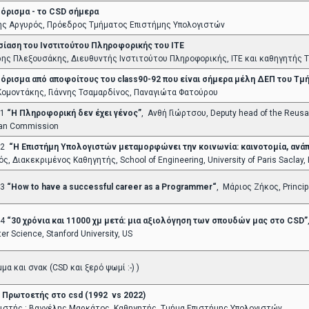
ρισμα - το CSD σήμερα
ς Αργυρός, Πρόεδρος Τμήματος Επιστήμης Υπολογιστών
ίαση του Ινστιτούτου Πληροφορικής του ΙΤΕ
ης Πλεξουσάκης, Διευθυντής Ινστιτούτου Πληροφορικής, ΙΤΕ και καθηγητής 
ρισμα από αποφοίτους του class90-92 που είναι σήμερα μέλη ΔΕΠ του Τμ
Κομοντάκης, Γιάννης Τσαμαρδίνος, Παναγιώτα Φατούρου
 1
“Η Πληροφορική δεν έχει γένος”
, Ανθή Γιώρτσου, Deputy head of the Reusable
an Commission
 2
“Η Επιστήμη Υπολογιστών μεταμορφώνει την κοινωνία: καινοτομία, ανάπ
ός, Διακεκριμένος Καθηγητής, School of Engineering, University of Paris Sacl
 3
“How to have a successful career as a Programmer“
, Μάριος Ζήκος, Princip
 4
“30 χρόνια και 11000 χμ μετά: μια αξιολόγηση των σπουδών μας στο CSD”
r Science, Stanford University, US
μα και σνακ (CSD και ξερό ψωμί :-) )
 Πρωτοετής στο csd (1992 vs 2022)
ιστής : Βαγγέλης Μαρκάτος, Καθηγητής, Τμήμα Επιστήμης Υπολογιστών