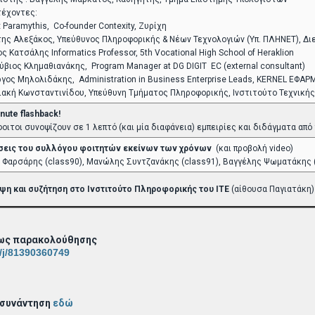
έχοντες:
x Paramythis, Co-founder Contexity, Ζυρίχη
ης Αλεξάκος, Υπεύθυνος Πληροφορικής & Νέων Τεχνολογιών (Υπ. ΠΛΗΝΕΤ), Δι
ος Κατσάλης Ιnformatics Professor, 5th Vocational High School of Heraklion
ύβιος Κλημαθιανάκης, Program Manager at DG DIGIT EC (external consultant)
ργος Μηλολιδάκης, Administration in Business Enterprise Leads, KERNEL Ε
ιακή Κωνσταντινίδου, Υπεύθυνη Τμήματος Πληροφορικής, Ινστιτούτο Τεχνικής
nute flashback!
φοιτοι συνοψίζουν σε 1 λεπτό (και μία διαφάνεια) εμπειρίες και διδάγματα από
σεις του συλλόγου φοιτητών εκείνων των χρόνων
(και προβολή video)
ς Φαρσάρης (class90), Μανώλης Συντζανάκης (class91), Βαγγέλης Ψωματάκης (
ψη και συζήτηση στο Ινστιτούτο Πληροφορικής του ΙΤΕ
(αίθουσα Παγιατάκη)
ως παρακολούθησης
/j/81390360749
 συνάντηση
εδώ