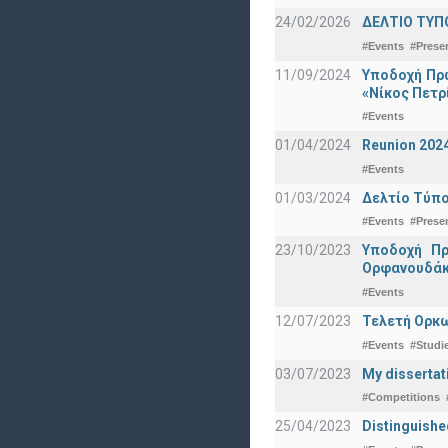
24/02/2026
ΔΕΛΤΙΟ ΤΥΠ
#Events
#Prese
11/09/2024
Υποδοχή Πρω
«Νίκος Πετρ
#Events
01/04/2024
Reunion 202
#Events
01/03/2024
Δελτίο Τύπο
#Events
#Prese
23/10/2023
Υποδοχή Πρ
Ορφανουδάκ
#Events
12/07/2023
Τελετή Ορκω
#Events
#Studi
03/07/2023
My dissertat
#Competitions
25/04/2023
Distinguishe