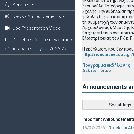
εκλεκτοί επιστήμονες του
Services
Σταυρούλα Τσινόρεμα, απ
Σχολής. Την εκδήλωση προ
News - Announcements
φιλολογίας και κοσμήτορα
τη συμμετοχή των σημαντι
Αρχαιολογίας), Μάρτζης Β
Uoc Presentation Video
θα χαιρετίσει ο αντιπρύτ
Εξωστρέφειας του ΠΚ κ. Γ.
Guidelines for the newcomers
of the academic year 2026-27
Η εκδήλωση, που δεν προϋπ
http://video.ucnet.uoc.gr
Πρόγραμμα εκδήλωσης
Δελτίο Τύπου
Announcements a
See all tags
Important Announcement
15/07/2026
Greeks in AI