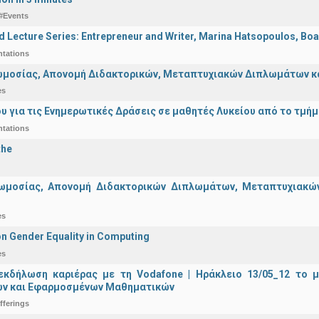
#Events
d Lecture Series: Entrepreneur and Writer, Marina Hatsopoulos, Boa
ntations
μοσίας, Απονομή Διδακτορικών, Μεταπτυχιακών Διπλωμάτων και 
es
υ για τις Ενημερωτικές Δράσεις σε μαθητές Λυκείου από το τμή
ntations
the
ωμοσίας, Απονομή Διδακτορικών Διπλωμάτων, Μεταπτυχιακών 
es
n Gender Equality in Computing
es
εκδήλωση καριέρας με τη Vodafone | Ηράκλειο 13/05_12 το 
ν και Εφαρμοσμένων Μαθηματικών
fferings