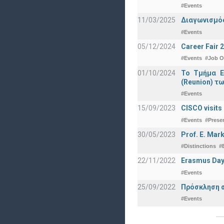
#Events
11/03/2025
Διαγωνισμός
#Events
05/12/2024
Career Fair 
#Events
#Job O
01/10/2024
Το Τμήμα Ε
(Reunion) τω
#Events
15/09/2023
CISCO visits
#Events
#Prese
30/05/2023
Prof. E. Mar
#Distinctions
#
22/11/2022
Erasmus Day
#Events
25/09/2022
Πρόσκληση σ
#Events