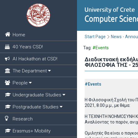
Home
Start Page
News - Anno
40 Years CSD!
Tag:
#Events
AI Hackathon at CSD!
Διαδικτυακή εκδήλ
ΦΙΛΟΣΟΦΙΑ ΤΗΣ - 25
The Department
People
#Events
Undergraduate Studies
Η Φιλοσοφική Σχολή του Π
2021, 8.00 μ.μ., με θέμα:
Postgraduate Studies
Η ΤΕΧΝΗΤΗ ΝΟΗΜΟΣΥΝΗ ΚΑ
Research
Αναλύοντας το παρόν, ανι
Erasmus+ Mobility
Ομιλητές θα είναι ο παγκ