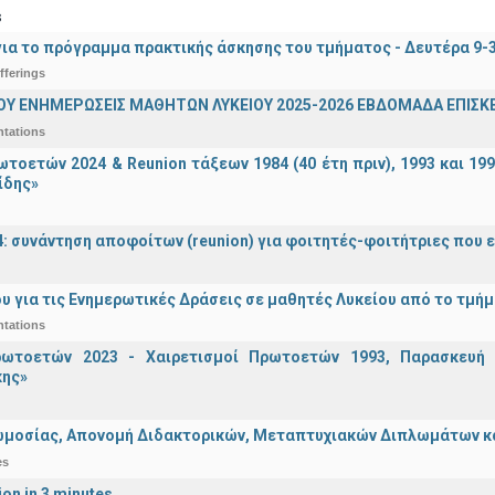
s
ια το πρόγραμμα πρακτικής άσκησης του τμήματος - Δευτέρα 9-
fferings
ΟΥ ΕΝΗΜΕΡΩΣΕΙΣ ΜΑΘΗΤΩΝ ΛΥΚΕΙΟΥ 2025-2026 ΕΒΔΟΜΑΔΑ ΕΠΙΣΚΕ
ntations
τοετών 2024 & Reunion τάξεων 1984 (40 έτη πριν), 1993 και 19
ίδης»
4: συνάντηση αποφοίτων (reunion) για φοιτητές-φοιτήτριες που ει
υ για τις Ενημερωτικές Δράσεις σε μαθητές Λυκείου από το τμή
ntations
ωτοετών 2023 - Χαιρετισμοί Πρωτοετών 1993, Παρασκευή 2
ης»
μοσίας, Απονομή Διδακτορικών, Μεταπτυχιακών Διπλωμάτων και 
es
ion in 3 minutes