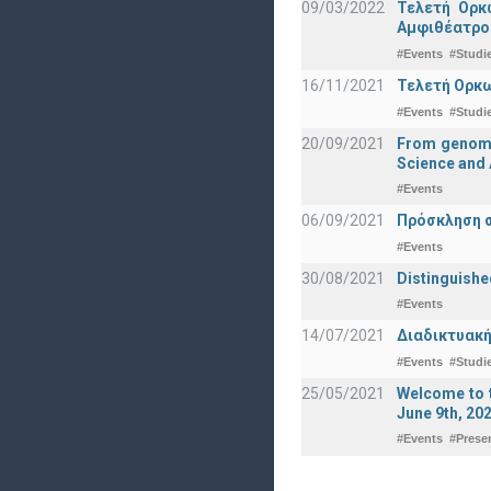
09/03/2022
Τελετή Ορκ
Αμφιθέατρο
#Events
#Studi
16/11/2021
Τελετή Ορκω
#Events
#Studi
20/09/2021
From genomic
Science and 
#Events
06/09/2021
Πρόσκληση σ
#Events
30/08/2021
Distinguishe
#Events
14/07/2021
Διαδικτυακή
#Events
#Studi
25/05/2021
Welcome to t
June 9th, 20
#Events
#Prese