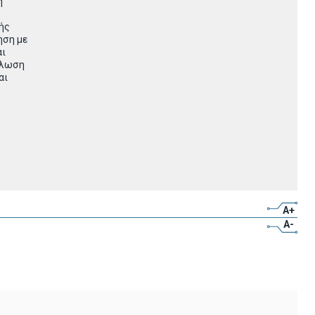
η
κής
ηση με
αι
ήλωση
αι
A+
A-