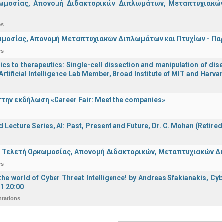
ωμοσίας, Απονομή Διδακτορικών Διπλωμάτων, Μεταπτυχιακών 
es
μοσίας, Απονομή Μεταπτυχιακών Διπλωμάτων και Πτυχίων - Παρα
es
s to therapeutics: Single-cell dissection and manipulation of dise
Artificial Intelligence Lab Member, Broad Institute of MIT and Harva
την εκδήλωση «Career Fair: Meet the companies»
d Lecture Series, ΑΙ: Past, Present and Future, Dr. C. Mohan (Retire
 Τελετή Ορκωμοσίας, Απονομή Διδακτορικών, Μεταπτυχιακών Διπ
es
he world of Cyber Threat Intelligence! by Andreas Sfakianakis, Cyb
21 20:00
ntations