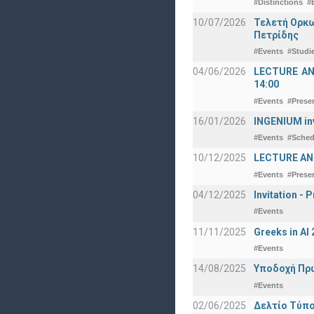
#Distinctions
#
10/07/2026
Τελετή Ορκω
Πετρίδης
#Events
#Studi
04/06/2026
LECTURE ANNO
14:00
#Events
#Prese
16/01/2026
INGENIUM in
#Events
#Sched
10/12/2025
LECTURE ANN
#Events
#Prese
04/12/2025
Invitation -
#Events
11/11/2025
Greeks in A
#Events
14/08/2025
Υποδοχή Πρωτ
#Events
02/06/2025
Δελτίο Τύπο