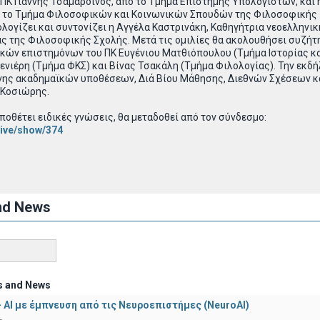
 ΠΚ Γιάννης Τσαμαρδίνος, από το Τμήμα Επιστήμης Υπολογιστών, και 
ό το Τμήμα Φιλοσοφικών και Κοινωνικών Σπουδών της Φιλοσοφικής
λογίζει και συντονίζει η Αγγέλα Καστρινάκη, Καθηγήτρια νεοελληνι
ς της Φιλοσοφικής Σχολής. Μετά τις ομιλίες θα ακολουθήσει συζήτ
κών επιστημόνων του ΠΚ Ευγένιου Ματθιόπουλου (Τμήμα Ιστορίας κ
ενιέρη (Τμήμα ΦΚΣ) και Βίνας Τσακάλη (Τμήμα Φιλολογίας). Την εκδ
ανης ακαδημαϊκών υποθέσεων, Διά Βίου Μάθησης, Διεθνών Σχέσεων κ
 Κοσιώρης.
οθέτει ειδικές γνώσεις, θα μεταδοθεί από τον σύνδεσμο:
/live/show/374
nd News
s and News
 - ΑΙ με έμπνευση από τις Νευροεπιστήμες (NeuroAI)