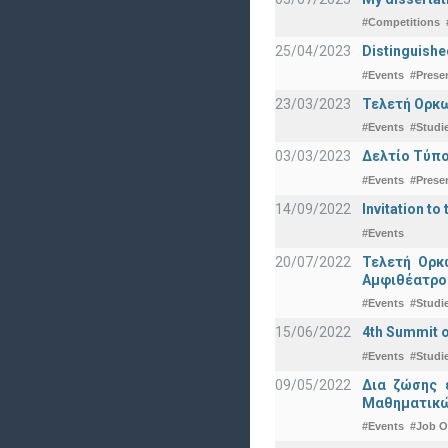
#Competitions
25/04/2023
Distinguishe
#Events
#Prese
23/03/2023
Τελετή Ορκω
#Events
#Studi
03/03/2023
Δελτίο Τύπο
#Events
#Prese
14/09/2022
Invitation to 
#Events
20/07/2022
Τελετή Ορκ
Αμφιθέατρο
#Events
#Studi
15/06/2022
4th Summit o
#Events
#Studi
09/05/2022
Δια ζώσης 
Μαθηματικώ
#Events
#Job O