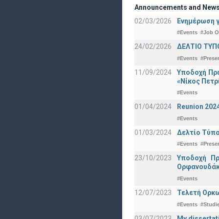
Announcements and New
02/03/2026
Ενημέρωση γ
#Events
#Job O
24/02/2026
ΔΕΛΤΙΟ ΤΥΠ
#Events
#Prese
11/09/2024
Υποδοχή Πρω
«Νίκος Πετρ
#Events
01/04/2024
Reunion 202
#Events
01/03/2024
Δελτίο Τύπο
#Events
#Prese
23/10/2023
Υποδοχή Πρ
Ορφανουδάκ
#Events
12/07/2023
Τελετή Ορκω
#Events
#Studi
03/07/2023
My dissertat