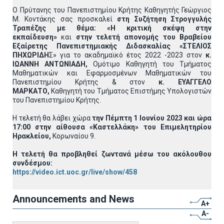
Ο Πρύτανης του Πανεπιστημίου Κρήτης Καθηγητής Γεώργιος
Μ. Κοντάκης σας προσκαλεί
στη Συζήτηση Στρογγυλής
Τραπέζης με θέμα: «Η κριτική σκέψη στην
εκπαίδευση»
και
στην τελετή απονομής του Βραβείου
Εξαίρετης Πανεπιστημιακής Διδασκαλίας «ΣΤΕΛΙΟΣ
ΠΗΧΩΡΙΔΗ
Σ» για το ακαδημαϊκό έτος 2022 -2023 στον
κ.
ΙΩΑΝΝΗ ΑΝΤΩΝΙΑΔΗ,
Ομότιμο Καθηγητή του Τμήματος
Μαθηματικών και Εφαρμοσμένων Μαθηματικών του
Πανεπιστημίου Κρήτης & στον
κ. ΕΥΑΓΓΕΛΟ
ΜΑΡΚΑΤΟ,
Καθηγητή του Τμήματος Επιστήμης Υπολογιστών
του Πανεπιστημίου Κρήτης.
Η τελετή θα λάβει χώρα
την Πέμπτη 1 Ιουνίου 2023 και ώρα
17:00 στην αίθουσα «Καστελλάκη» του Επιμελητηρίου
Ηρακλείου,
Κορωναίου 9.
Η τελετή θα προβληθεί ζωντανά μέσω του ακόλουθου
συνδέσμου:
https://video.ict.uoc.gr/live/show/458
Announcements and News
A+
A-