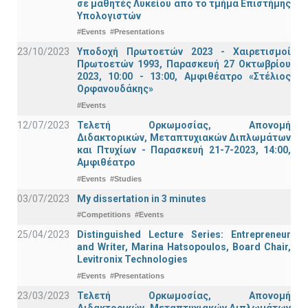
σε μαθητές Λυκείου από το τμήμα Επιστήμης
Υπολογιστών
#Events
#Presentations
23/10/2023
Υποδοχή Πρωτοετών 2023 - Χαιρετισμοί
Πρωτοετών 1993, Παρασκευή 27 Οκτωβρίου
2023, 10:00 - 13:00, Αμφιθέατρο «Στέλιος
Ορφανουδάκης»
#Events
12/07/2023
Τελετή Ορκωμοσίας, Απονομή
Διδακτορικών, Μεταπτυχιακών Διπλωμάτων
και Πτυχίων - Παρασκευή 21-7-2023, 14:00,
Αμφιθέατρο
#Events
#Studies
03/07/2023
My dissertation in 3 minutes
#Competitions
#Events
25/04/2023
Distinguished Lecture Series: Entrepreneur
and Writer, Marina Hatsopoulos, Board Chair,
Levitronix Technologies
#Events
#Presentations
23/03/2023
Τελετή Ορκωμοσίας, Απονομή
Διδακτορικών, Μεταπτυχιακών Διπλωμάτων