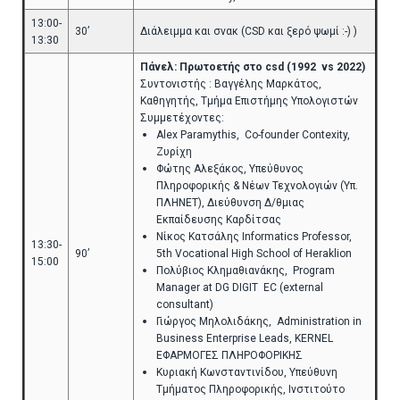
13:00-
30’
Διάλειμμα και σνακ (CSD και ξερό ψωμί :-) )
13:30
Πάνελ: Πρωτοετής στο csd (1992 vs 2022)
Συντονιστής : Βαγγέλης Μαρκάτος,
Καθηγητής, Τμήμα Επιστήμης Υπολογιστών
Συμμετέχοντες:
Alex Paramythis, Co-founder Contexity,
Ζυρίχη
Φώτης Αλεξάκος, Υπεύθυνος
Πληροφορικής & Νέων Τεχνολογιών (Υπ.
ΠΛΗΝΕΤ), Διεύθυνση Δ/θμιας
Εκπαίδευσης Καρδίτσας
Νίκος Κατσάλης Ιnformatics Professor,
13:30-
90’
5th Vocational High School of Heraklion
15:00
Πολύβιος Κλημαθιανάκης, Program
Manager at DG DIGIT EC (external
consultant)
Γιώργος Μηλολιδάκης, Administration in
Business Enterprise Leads, KERNEL
ΕΦΑΡΜΟΓΕΣ ΠΛΗΡΟΦΟΡΙΚΗΣ
Κυριακή Κωνσταντινίδου, Υπεύθυνη
Τμήματος Πληροφορικής, Ινστιτούτο