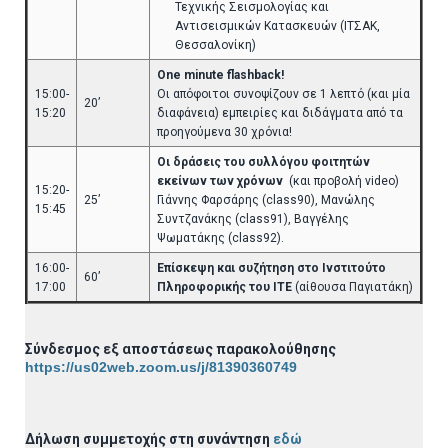
Τεχνικής Σεισμολογίας και
Αντισεισμικών Κατασκευών (ΙΤΣΑΚ,
Θεσσαλονίκη)
One minute flashback!
15:00-
Οι απόφοιτοι συνοψίζουν σε 1 λεπτό (και μία
20’
15:20
διαφάνεια) εμπειρίες και διδάγματα από τα
προηγούμενα 30 χρόνια!
Οι δράσεις του συλλόγου φοιτητών
εκείνων των χρόνων
(και προβολή video)
15:20-
25’
Γιάννης Φαρσάρης (class90), Μανώλης
15:45
Συντζανάκης (class91), Βαγγέλης
Ψωματάκης (class92).
16:00-
Επίσκεψη και συζήτηση στο Ινστιτούτο
60’
17:00
Πληροφορικής του ΙΤΕ
(αίθουσα Παγιατάκη)
Σύνδεσμος εξ αποστάσεως παρακολούθησης
https://us02web.zoom.us/j/81390360749
Δήλωση συμμετοχής στη συνάντηση
εδώ