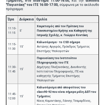
Τμήματος, στο διάστημα 11:00-16:00,
και την
αίθουσα
"Παγιατάκη" του ΙΤΕ 16:00-17:00,
σύμφωνα με το ακόλουθο
πρόγραμμα:
Ώρα
Διάρκεια
Ομιλία
Χαιρετισμός από τον Πρύτανη του
11:10-
5’
Πανεπιστημίου Κρήτης και Καθηγητή της
11:15
Ιατρικής Σχολής, κ. Γεώργιο Κοντάκη
Καλωσόρισμα - το CSD σήμερα
11:15-
15’
Αντώνης Αργυρός, Πρόεδρος Τμήματος
11:30
Επιστήμης Υπολογιστών
Παρουσίαση του Ινστιτούτου
Πληροφορικής του ΙΤΕ
11:30-
Δημήτρης Πλεξουσάκης, Διευθυντής
15’
11:45
Ινστιτούτου Πληροφορικής, ΙΤΕ και
καθηγητής Τμήματος Επιστήμης
Υπολογιστών
Καλωσόρισμα από αποφοίτους του
class90-92 που είναι σήμερα μέλη ΔΕΠ του
11:45-
15’
Τμήματος
12:00
Νίκος Κομοντάκης, Γιάννης Τσαμαρδίνος,