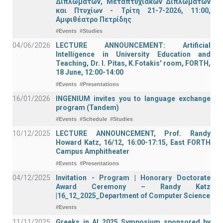
Διπλωμάτων, Μεταπτυχιακών Διπλωμάτων
και Πτυχίων - Τρίτη 21-7-2026, 11:00,
Αμφιθέατρο Πετρίδης
#Events
#Studies
04/06/2026
LECTURE ANNOUNCEMENT: Artificial
Intelligence in University Education and
Teaching, Dr. I. Pitas, K.Fotakis' room, FORTH,
18 June, 12:00-14:00
#Events
#Presentations
16/01/2026
INGENIUM invites you to language exchange
program (Tandem)
#Events
#Schedule
#Studies
10/12/2025
LECTURE ANNOUNCEMENT, Prof. Randy
Howard Katz, 16/12, 16:00-17:15, East FORTH
Campus Amphitheater
#Events
#Presentations
04/12/2025
Invitation - Program | Honorary Doctorate
Award Ceremony – Randy Katz
|16_12_2025_Department of Computer Science
#Events
11/11/2025
Greeks in AI 2025 Symposium sponsored by