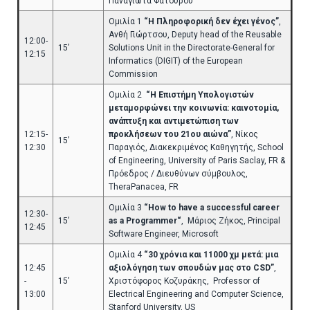
Παναγιώτα Φατούρου
Ομιλία 1
“Η Πληροφορική δεν έχει γένος”
,
Ανθή Γιώρτσου, Deputy head of the Reusable
12:00-
15’
Solutions Unit in the Directorate-General for
12:15
Informatics (DIGIT) of the European
Commission
Ομιλία 2
“Η Επιστήμη Υπολογιστών
μεταμορφώνει την κοινωνία: καινοτομία,
ανάπτυξη και αντιμετώπιση των
12:15-
προκλήσεων του 21ου αιώνα”
, Νίκος
15’
12:30
Παραγιός, Διακεκριμένος Καθηγητής, School
of Engineering, University of Paris Saclay, FR &
Πρόεδρος / Διευθύνων σύμβουλος,
TheraPanacea, FR
Ομιλία 3
“How to have a successful career
12:30-
15’
as a Programmer“
, Μάριος Ζήκος, Principal
12:45
Software Engineer, Microsoft
Ομιλία 4
“30 χρόνια και 11000 χμ μετά: μια
12:45
αξιολόγηση των σπουδών μας στο CSD”
,
-
15’
Χριστόφορος Κοζυράκης, Professor of
13:00
Electrical Engineering and Computer Science,
Stanford University, US