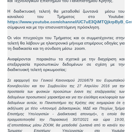
και Τεχνολογικών Επιστημών του Πανεπιστημίου Κρήτης.
Η διαδικτυακή τελετή θα μεταδοθεί ζωντανά μέσω του
καναλιού του Τμήματος στο Youtube:
https://www.youtube.com/channel/UC7uE3QiMTQjkrpByB_Gnt
σύμφωνα και με την επισυναπτόμενη πρόσκληση.
Οι νέοι πτυχιούχοι του Τμήματος και οι συμμετέχοντες στην
τελετή θα λάβουν με ηλεκτρονικό μήνυμα επιμέρους οδηγίες για
τη διαδικασία και τη σύνδεση μέσω zoom.
Αναφέρονται παρακάτω τα σχετικά με την διαχείριση και
επεξεργασία προσωπικών δεδομένων σε σχέση με την
διαδικτυακή τελετή ορκωμοσίας:
Σε εφαρμογή του Γενικού Κανονισμού 2016/679 του Ευρωπαϊκού
Κοινοβουλίου και του Συμβουλίου της 27 Απριλίου 2016 για την
προστασία των φυσικών προσώπων έναντι της επεξεργασίας των
δεδομένων προσωπικού χαρακτήρα και για την ελεύθερη κυκλοφορία των
δεδομένων αυτών, το Πανεπιστήμιο της Κρήτης σας ενημερώνει ότι η
εκδήλωση με τίτλο «Απονομή Διδακτορικών, ΜΔΕ και Πτυχίων_Τμήμα
Επιστήμης Υπολογιστών - Διαδικτυακή απονομή», η οποία θα
πραγματοποιηθεί την Παρασκευή 30/7/2021 και ώρα 19:00,
εξ΄αποστάσεως μέσω ZOOM, θα μεταδοθεί ζωντανά από το κανάλι του
Τμηματος Επιστήμης Υπολογιστών στο Youtube