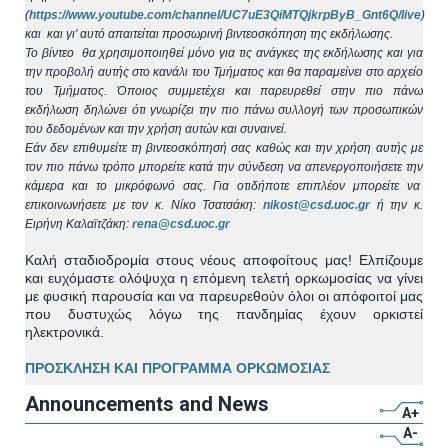
(
https://www.youtube.com/channel/UC7uE3QiMTQjkrpByB_Gnt6Q/live
)
και και γι' αυτό απαιτείται προσωρινή βιντεοσκόπηση της εκδήλωσης.
Το βίντεο θα χρησιμοποιηθεί μόνο για τις ανάγκες της εκδήλωσης και για
την προβολή αυτής στο κανάλι του Τμήματος και θα παραμείνει στο αρχείο
του Τμήματος. Όποιος συμμετέχει και παρευρεθεί στην πιο πάνω
εκδήλωση δηλώνει ότι γνωρίζει την πιο πάνω συλλογή των προσωπικών
του δεδομένων και την χρήση αυτών και συναινεί.
Εάν δεν επιθυμείτε τη βιντεοσκόπησή σας καθώς και την χρήση αυτής με
τον πιο πάνω τρόπο μπορείτε κατά την σύνδεση να απενεργοποιήσετε την
κάμερα και το μικρόφωνό σας. Για οτιδήποτε επιπλέον μπορείτε να
επικοινωνήσετε με τον κ. Νίκο Τσατσάκη:
nikost@csd.uoc.gr
ή την κ.
Ειρήνη Καλαϊτζάκη:
rena@csd.uoc.gr
Καλή σταδιοδρομία στους νέους αποφοίτους μας! Ελπίζουμε
και ευχόμαστε ολόψυχα η επόμενη τελετή ορκωμοσίας να γίνει
με φυσική παρουσία και να παρευρεθούν όλοι οι απόφοιτοί μας
που δυστυχώς λόγω της πανδημίας έχουν ορκιστεί
ηλεκτρονικά.
ΠΡΟΣΚΛΗΣΗ ΚΑΙ ΠΡΟΓΡΑΜΜΑ ΟΡΚΩΜΟΣΙΑΣ
Announcements and News
A+
A-