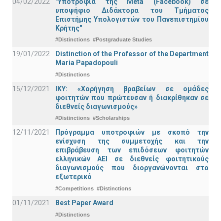
04/02/2022
"Υποτροφία της Meta (Facebook) σε
υποψήφιο Διδάκτορα του Τμήματος
Επιστήμης Υπολογιστών του Πανεπιστημίου
Κρήτης"
#Distinctions
#Postgraduate Studies
19/01/2022
Distinction of the Professor of the Department
Maria Papadopouli
#Distinctions
15/12/2021
IKY: «Χορήγηση βραβείων σε ομάδες
φοιτητών που πρώτευσαν ή διακρίθηκαν σε
διεθνείς διαγωνισμούς»
#Distinctions
#Scholarships
12/11/2021
Πρόγραμμα υποτροφιών με σκοπό την
ενίσχυση της συμμετοχής και την
επιβράβευση των επιδόσεων φοιτητών
ελληνικών ΑΕΙ σε διεθνείς φοιτητικούς
διαγωνισμούς που διοργανώνονται στο
εξωτερικό
#Competitions
#Distinctions
01/11/2021
Best Paper Award
#Distinctions