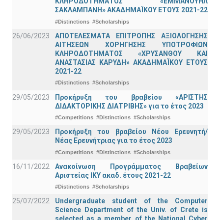
ΚΛΗΡΟΔΟΤΗΜΑΤΟΣ «ΕΜΜΑΝΟΥΗΛ
ΣΑΚΛΑΜΠΑΝΗ» ΑΚΑΔΗΜΑΪΚΟΥ ΕΤΟΥΣ 2021-22
#Distinctions
#Scholarships
26/06/2023
ΑΠΟΤΕΛΕΣΜΑΤΑ ΕΠΙΤΡΟΠΗΣ ΑΞΙΟΛΟΓΗΣΗΣ
ΑΙΤΗΣΕΩΝ ΧΟΡΗΓΗΣΗΣ ΥΠΟΤΡΟΦΙΩΝ
ΚΛΗΡΟΔΟΤΗΜΑΤΟΣ «ΧΡΥΣΑΝΘΟΥ ΚΑΙ
ΑΝΑΣΤΑΣΙΑΣ ΚΑΡΥΔΗ» ΑΚΑΔΗΜΑΪΚΟΥ ΕΤΟΥΣ
2021-22
#Distinctions
#Scholarships
29/05/2023
Προκήρυξη του βραβείου «ΑΡΙΣΤΗΣ
ΔΙΔΑΚΤΟΡΙΚΗΣ ΔΙΑΤΡΙΒΗΣ» για το έτος 2023
#Competitions
#Distinctions
#Scholarships
29/05/2023
Προκήρυξη του βραβείου Νέου Ερευνητή/
Νέας Ερευνήτριας για το έτος 2023
#Competitions
#Distinctions
#Scholarships
16/11/2022
Ανακοίνωση Προγράμματος Βραβείων
Αριστείας ΙΚΥ ακαδ. έτους 2021-22
#Distinctions
#Scholarships
25/07/2022
Undergraduate student of the Computer
Science Department of the Univ. of Crete is
selected as a member of the National Cyber