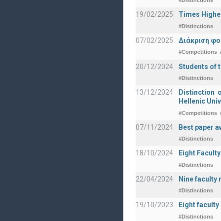
#Distinctions
19/02/2025
Times Highe
#Distinctions
07/02/2025
Διάκριση φο
#Competitions
20/12/2024
Students of 
#Distinctions
13/12/2024
Distinction 
Hellenic Univ
#Competitions
07/11/2024
Best paper a
#Distinctions
18/10/2024
Eight Facult
#Distinctions
22/04/2024
Nine faculty
#Distinctions
19/10/2023
Eight facult
#Distinctions