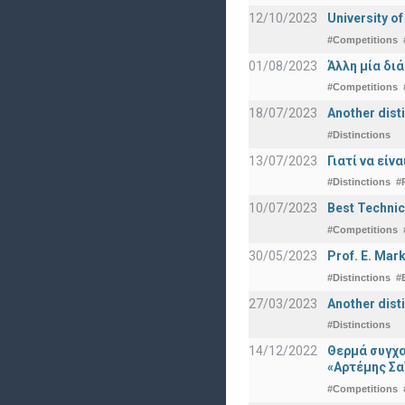
12/10/2023
University o
#Competitions
01/08/2023
Άλλη μία δι
#Competitions
18/07/2023
Another disti
#Distinctions
13/07/2023
Γιατί να εί
#Distinctions
#
10/07/2023
Best Technic
#Competitions
30/05/2023
Prof. E. Mar
#Distinctions
#
27/03/2023
Another dist
#Distinctions
14/12/2022
Θερμά συγχα
«Αρτέμης Σα
#Competitions