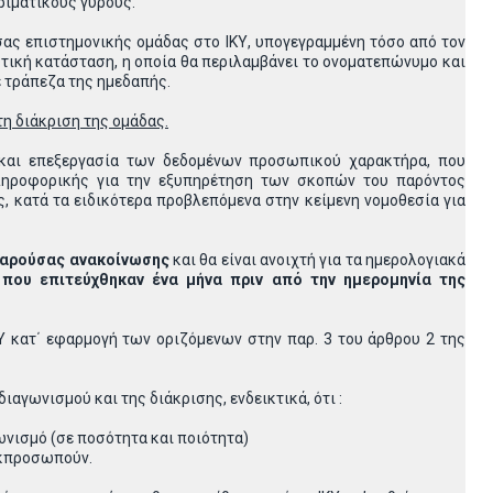
ριματικούς γύρους.
ίσας επιστημονικής ομάδας στο ΙΚΥ, υπογεγραμμένη τόσο από τον
τική κατάσταση, η οποία θα περιλαμβάνει το ονοματεπώνυμο και
 τράπεζα της ημεδαπής.
τη διάκριση της ομάδας.
 και επεξεργασία των δεδομένων προσωπικού χαρακτήρα, που
πληροφορικής για την εξυπηρέτηση των σκοπών του παρόντος
ς, κατά τα ειδικότερα προβλεπόμενα στην κείμενη νομοθεσία για
 παρούσας ανακοίνωσης
και θα είναι ανοιχτή για τα ημερολογιακά
 που επιτεύχθηκαν ένα μήνα πριν από την ημερομηνία της
Υ κατ΄ εφαρμογή των οριζόμενων στην παρ. 3 του άρθρου 2 της
αγωνισμού και της διάκρισης, ενδεικτικά, ότι :
ωνισμό (σε ποσότητα και ποιότητα)
 εκπροσωπούν.