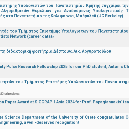
ιστήμης Υπολογιστών του Πανεπιστημίου Κρήτης συγχαίρει την
Αλγοριθμικών Θεμελίων για Αναδυόμενες Υπολογιστικές Τ
ής στο Πανεπιστήμιο της Καλιφόρνια, Μπέρκλεϋ (UC Berkeley).
τές του Τμήματος Επιστήμης Υπολογιστών του Πανεπιστημίου 
tists Network (career data)»
στη διδακτορική φοιτήτρια Δέσποινα Αικ. Αργυροπούλου
iety Pulse Research Fellowship 2025 for our PhD student, Antonis Ch
οιτητών του Τμήματος Επιστήμης Υπολογιστών του Πανεπιστημ
#Distinctions
on Paper Award at SIGGRAPH Asia 2024 for Prof. Papagiannakis' te
 Science Department of the University of Crete congratulates CS
ngineering, a well-deserved recognition!