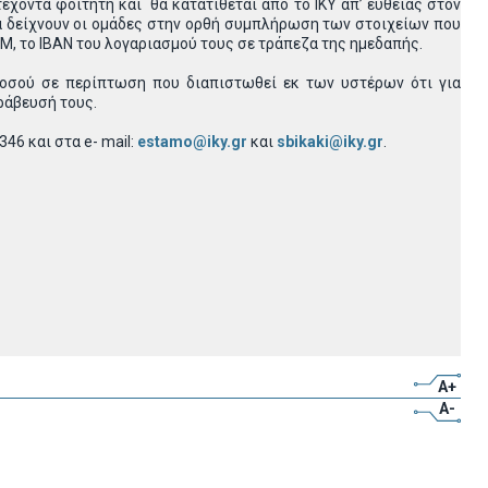
χοντα φοιτητή και θα κατατίθεται από το ΙΚΥ απ’ ευθείας στον
να δείχνουν οι ομάδες στην ορθή συμπλήρωση των στοιχείων που
, το ΙΒΑΝ του λογαριασμού τους σε τράπεζα της ημεδαπής.
ποσού σε περίπτωση που διαπιστωθεί εκ των υστέρων ότι για
ράβευσή τους.
46 και στα e- mail:
estamo@iky.gr
και
sbikaki@iky.gr
.
A+
A-