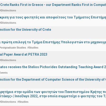
f Crete Ranks First in Greece - our Department Ranks First in Comput
#Distinctions
άκριση για τους φοιτητές και αποφοίτους του Τμήματος Επιστήμ
#Distinctions
nction for the University of Crete
ναι πρώτη επιλογή το Τμήμα Επιστήμης Υπολογιστών στο μηχανογ
Postgraduate Studies
#Studies
al Paper Award at PETRA 2023
#Distinctions
katos receives the Stelios Pichorides Outstanding Teaching Award 
Events
inction for the Department of Computer Science of the University of
ρητήρια στην ομάδα των φοιτητών του Πανεπιστημίου Κρήτης π
ϊτάκης» | InnoDays 2022, στην οποία συμμετείχε ο φοιτητής το
#Distinctions
#Studies