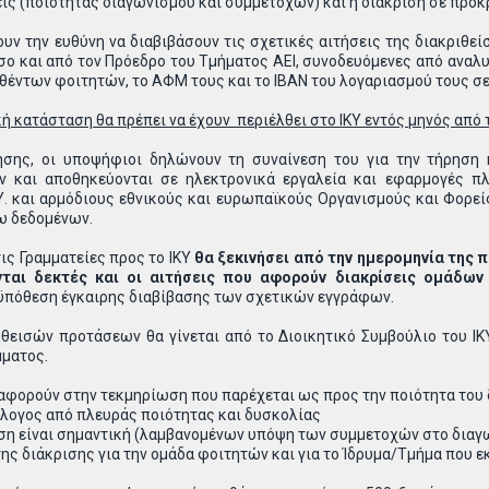
ς (ποιότητας διαγωνισμού και συμμετοχών) και η διάκριση σε προκ
χουν την ευθύνη να διαβιβάσουν τις σχετικές αιτήσεις της διακριθε
σο και από τον Πρόεδρο του Τμήματος ΑΕΙ, συνοδευόμενες από αναλυ
έντων φοιτητών, το ΑΦΜ τους και το ΙΒΑΝ του λογαριασμού τους σε
κή κατάσταση θα πρέπει να έχουν περιέλθει στο ΙΚΥ εντός μηνός από 
ησης, οι υποψήφιοι δηλώνουν τη συναίνεση του για την τήρηση
ήν και αποθηκεύονται σε ηλεκτρονικά εργαλεία και εφαρμογές 
.Υ. και αρμόδιους εθνικούς και ευρωπαϊκούς Οργανισμούς και Φορεί
ω δεδομένων.
ις Γραμματείες προς το ΙΚΥ
θα ξεκινήσει από την ημερομηνία της
νται δεκτές και οι αιτήσεις που αφορούν διακρίσεις ομάδων
οϋπόθεση έγκαιρης διαβίβασης των σχετικών εγγράφων.
θεισών προτάσεων θα γίνεται από το Διοικητικό Συμβούλιο του ΙΚ
ματος.
φορούν στην τεκμηρίωση που παρέχεται ως προς την ποιότητα του δι
ιόλογος από πλευράς ποιότητας και δυσκολίας
ιση είναι σημαντική (λαμβανομένων υπόψη των συμμετοχών στο διαγ
ία της διάκρισης για την ομάδα φοιτητών και για το Ίδρυμα/Τμήμα που