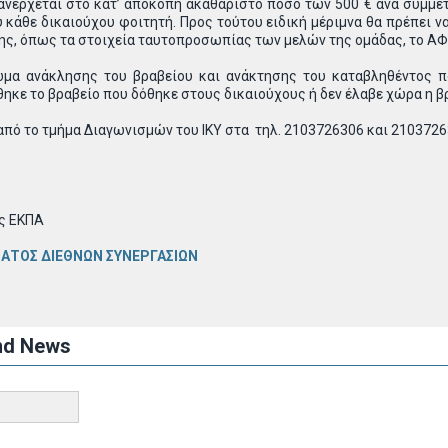
ανέρχεται στο κατ’ αποκοπή ακαθάριστο ποσό των 500 € ανά συμμετέ
 κάθε δικαιούχου φοιτητή. Προς τούτου ειδική μέριμνα θα πρέπει 
ης, όπως τα στοιχεία ταυτοπροσωπίας των μελών της ομάδας, το ΑΦΜ
ίωμα ανάκλησης του βραβείου και ανάκτησης του καταβληθέντος 
ηκε το βραβείο που δόθηκε στους δικαιούχους ή δεν έλαβε χώρα η β
πό το τμήμα Διαγωνισμών του ΙΚΥ στα τηλ. 2103726306 και 21037263
ής ΕΚΠΑ
ΤΟΣ ΔΙΕΘΝΩΝ ΣΥΝΕΡΓΑΣΙΩΝ
nd News