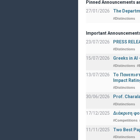
Pinned Announcements a
27/01/2026
The Departme
#Distinctions
Important Announcement
23/07/2026
PRESS RELEAS
#Distinctions
15/07/2026
Greeks in AI
#Distinctions
#
13/07/2026
Το Πανεπιστ
Impact Ratin
#Distinctions
30/06/2026
Prof. Charal
#Distinctions
17/12/2025
Διάκριση φο
#Competitions
11/11/2025
Two Best Pap
#Distinctions