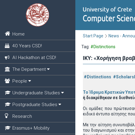
Home
Start Page
News - Anno
40 Years CSD!
Tag:
#Distinctions
AI Hackathon at CSD!
IKY: «Χορήγηση βρα
The Department
#Distinctions
#Scholars
People
Το Ίδρυμα Κρατικών Υπο
Undergraduate Studies
ή διακρίθηκαν σε διεθνε
Postgraduate Studies
Οι ομάδες που πρώτευσαν
ειδικό έντυπο αίτησης που
Research
Με την αίτηση συνυποβάλ
Erasmus+ Mobility
του διαγωνισμού και στην