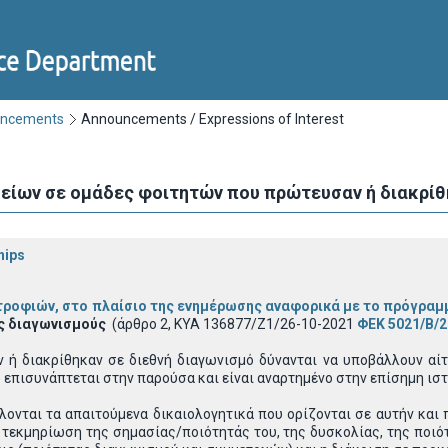
uncements
Announcements / Expressions of Interest
βείων σε ομάδες φοιτητών που πρώτευσαν ή διακρίθ
hips
τροφιών, στο πλαίσιο της ενημέρωσης αναφορικά με το
πρόγραμ
ίς διαγωνισμούς
(άρθρο 2, ΚΥΑ 136877/Ζ1/26-10-2021
ΦΕΚ 5021/Β/2
 ή διακρίθηκαν σε διεθνή διαγωνισμό δύνανται να υποβάλλουν αίτ
 επισυνάπτεται στην παρούσα και είναι αναρτημένο στην επίσημη ιστ
λονται τα απαιτούμενα δικαιολογητικά που ορίζονται σε αυτήν κα
 τεκμηρίωση της σημασίας/ποιότητάς του, της δυσκολίας, της ποιό