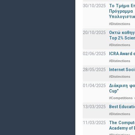
30/10/2025
Το Τμήμα Επ
Πρόγραμμα 
Υπολογιστικ
#Distinctions
20/10/2025
Οκτώ καθηγη
Top 2% Scien
#Distinctions
02/06/2025
ICRA Award 
#Distinctions
28/05/2025
Internet Soc
#Distinctions
01/04/2025
Διάκριση φ
Cup”
#Competitions
13/03/2025
Best Educati
#Distinctions
11/03/2025
The Computer
Academy of E