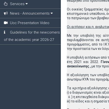
θεωρηθεί υπό προϋποθέσει
Services
Οι οικείες Γραμματείες έ
News - Announcements
επιστημονικό υπεύθυνο, ό
το πατρώνυμο των βραβευθ
Uoc Presentation Video
Οι αιτήσεις και η αναλυτι
Guidelines for the newcomers
Με την υποβολή της αίτ
of the academic year 2026-27
περιλαμβάνονται σε αυτ
προγράμματος, από το Ι.Κ
την προστασία των εν λόγ
Η υποβολή αιτήσεων από τ
έτη 2021 και 2022.
Γίνο
ανακοίνωσης ,
με την πρ
Η αξιολόγηση των υποβλη
ανωτέρω ΚΥΑ του προγράμ
Tα κριτήρια αξιολόγησης α
i) ο διαγωνισμός είναι αξ
) η επιτευχθείσα διάκρ
iii) το είδος και η σημασ