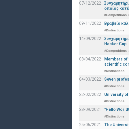
07/12/2022
Συγχαρητήρ
οποίος κατέ
#Competitions
09/11/2022
Βραβείο καλ
#Distinctions
14/09/2022
Συγχαρητήρι
Hacker Cup
#Competitions
08/04/2022
Members of t
scientific c
#Distinctions
04/03/2022
Seven profes
#Distinctions
22/02/2022
University of
#Distinctions
28/09/2021
"Hello Worl
#Distinctions
25/06/2021
The Universi