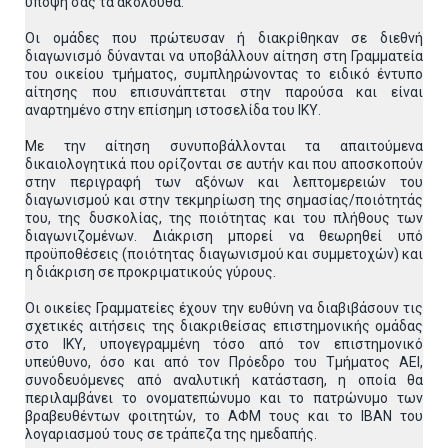
υπόψη σας τα ακόλουθα:
Οι ομάδες που πρώτευσαν ή διακρίθηκαν σε διεθνή
διαγωνισμό δύνανται να υποβάλλουν αίτηση στη Γραμματεία
του οικείου τμήματος, συμπληρώνοντας το ειδικό έντυπο
αίτησης που επισυνάπτεται στην παρούσα και είναι
αναρτημένο στην επίσημη ιστοσελίδα του ΙΚΥ.
Με την αίτηση συνυποβάλλονται τα απαιτούμενα
δικαιολογητικά που ορίζονται σε αυτήν και που αποσκοπούν
στην περιγραφή των αξόνων και λεπτομερειών του
διαγωνισμού και στην τεκμηρίωση της σημασίας/ποιότητάς
του, της δυσκολίας, της ποιότητας και του πλήθους των
διαγωνιζομένων. Διάκριση μπορεί να θεωρηθεί υπό
προϋποθέσεις (ποιότητας διαγωνισμού και συμμετοχών) και
η διάκριση σε προκριματικούς γύρους.
Οι οικείες Γραμματείες έχουν την ευθύνη να διαβιβάσουν τις
σχετικές αιτήσεις της διακριθείσας επιστημονικής ομάδας
στο ΙΚΥ, υπογεγραμμένη τόσο από τον επιστημονικό
υπεύθυνο, όσο και από τον Πρόεδρο του Τμήματος ΑΕΙ,
συνοδευόμενες από αναλυτική κατάσταση, η οποία θα
περιλαμβάνει το ονοματεπώνυμο και το πατρώνυμο των
βραβευθέντων φοιτητών, το ΑΦΜ τους και το ΙΒΑΝ του
λογαριασμού τους σε τράπεζα της ημεδαπής.