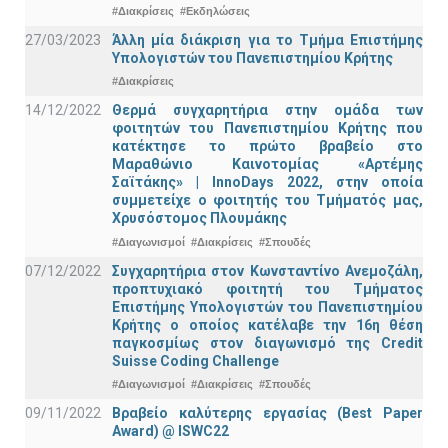
#Διακρίσεις
#Εκδηλώσεις
27/03/2023
Άλλη μία διάκριση για το Τμήμα Επιστήμης
Υπολογιστών του Πανεπιστημίου Κρήτης
#Διακρίσεις
14/12/2022
Θερμά συγχαρητήρια στην ομάδα των
φοιτητών του Πανεπιστημίου Κρήτης που
κατέκτησε το πρώτο βραβείο στο
Μαραθώνιο Καινοτομίας «Αρτέμης
Σαϊτάκης» | InnoDays 2022, στην οποία
συμμετείχε ο φοιτητής του Τμήματός μας,
Χρυσόστομος Πλουμάκης
#Διαγωνισμοί
#Διακρίσεις
#Σπουδές
07/12/2022
Συγχαρητήρια στον Κωνσταντίνο Ανεμοζάλη,
προπτυχιακό φοιτητή του Τμήματος
Επιστήμης Υπολογιστών του Πανεπιστημίου
Κρήτης ο οποίος κατέλαβε την 16η θέση
παγκοσμίως στον διαγωνισμό της Credit
Suisse Coding Challenge
#Διαγωνισμοί
#Διακρίσεις
#Σπουδές
09/11/2022
Βραβείο καλύτερης εργασίας (Best Paper
Award) @ ISWC22