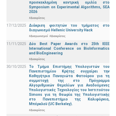
προσκεκλημένη κεντρική ομιλία στο
Symposium on Experimental Algorithms, SEA
2026
#Διακρίσεις
17/12/2025
Διάκριση φοιτητών του τμήματος στο
διαγωνισμό Hellenic University Hack
#Διαγωνισμοί
#Διακρίσεις
11/11/2025
Δύο Best Paper Awards στο 25th IEEE
International Conference on BioInformatics
and BioEngineering
#Διακρίσεις
30/10/2025
Το Τμήμα Επιστήμης Υπολογιστών του
Πανεπιστημίου Κρήτης συγχαίρει την
Καθηγήτρια Παναγιώτα Φατούρου για τη
συμμετοχή της στο Πρόγραμμα
Αλγοριθμικών Θεμελίων για Αναδυόμενες
Υπολογιστικές Τεχνολογίες του Ινστιτούτου
Simons για τη Θεωρία της Υπολογιστικής
στο Πανεπιστήμιο της Καλιφόρνια,
Μπέρκλεϋ (UC Berkeley).
#Διακρίσεις