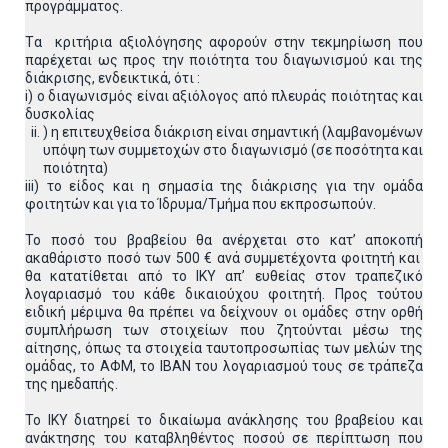
προγράμματος.
Tα κριτήρια αξιολόγησης αφορούν στην τεκμηρίωση που
παρέχεται ως προς την ποιότητα του διαγωνισμού και της
διάκρισης, ενδεικτικά, ότι :
i) ο διαγωνισμός είναι αξιόλογος από πλευράς ποιότητας και
δυσκολίας
) η επιτευχθείσα διάκριση είναι σημαντική (λαμβανομένων
υπόψη των συμμετοχών στο διαγωνισμό (σε ποσότητα και
ποιότητα)
iii) το είδος και η σημασία της διάκρισης για την ομάδα
φοιτητών και για το Ίδρυμα/Τμήμα που εκπροσωπούν.
Το ποσό του βραβείου θα ανέρχεται στο κατ’ αποκοπή
ακαθάριστο ποσό των 500 € ανά συμμετέχοντα φοιτητή και
θα κατατίθεται από το ΙΚΥ απ’ ευθείας στον τραπεζικό
λογαριασμό του κάθε δικαιούχου φοιτητή. Προς τούτου
ειδική μέριμνα θα πρέπει να δείχνουν οι ομάδες στην ορθή
συμπλήρωση των στοιχείων που ζητούνται μέσω της
αίτησης, όπως τα στοιχεία ταυτοπροσωπίας των μελών της
ομάδας, το ΑΦΜ, το ΙΒΑΝ του λογαριασμού τους σε τράπεζα
της ημεδαπής.
Το ΙΚΥ διατηρεί το δικαίωμα ανάκλησης του βραβείου και
ανάκτησης του καταβληθέντος ποσού σε περίπτωση που