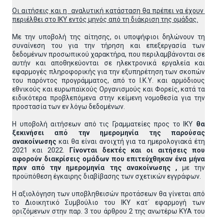
Οι αιτήσεις και η αναλυτική κατάσταση θα πρέπει να έχουν
περιέλθει στο ΙΚΥ εντός μηνός από τη διάκριση της ομάδας.
Με την υποβολή της αίτησης, οι υποψήφιοι δηλώνουν τη
συναίνεση του για την τήρηση και επεξεργασία των
δεδομένων προσωπικού χαρακτήρα, που περιλαμβάνονται σε
αυτήν και αποθηκεύονται σε ηλεκτρονικά εργαλεία και
εφαρμογές πληροφορικής για την εξυπηρέτηση των σκοπών
του παρόντος προγράμματος, από το Ι.Κ.Υ. και αρμόδιους
εθνικούς και ευρωπαϊκούς Οργανισμούς και Φορείς, κατά τα
ειδικότερα προβλεπόμενα στην κείμενη νομοθεσία για την
προστασία των εν λόγω δεδομένων.
Η υποβολή αιτήσεων από τις Γραμματείες προς το ΙΚΥ
θα
ξεκινήσει από την ημερομηνία της παρούσας
ανακοίνωσης
και θα είναι ανοιχτή για τα ημερολογιακά έτη
2021 και 2022.
Γίνονται δεκτές και οι αιτήσεις που
αφορούν διακρίσεις ομάδων που επιτεύχθηκαν ένα μήνα
πριν από την ημερομηνία της ανακοίνωσης ,
με την
προϋπόθεση έγκαιρης διαβίβασης των σχετικών εγγράφων.
Η αξιολόγηση των υποβληθεισών προτάσεων θα γίνεται από
το Διοικητικό Συμβούλιο του ΙΚΥ κατ΄ εφαρμογή των
οριζόμενων στην παρ. 3 του άρθρου 2 της ανωτέρω ΚΥΑ του