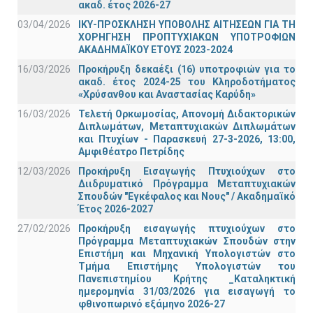
ακαδ. έτος 2026-27
03/04/2026
ΙΚΥ-ΠΡΟΣΚΛΗΣΗ ΥΠΟΒΟΛΗΣ ΑΙΤΗΣΕΩΝ ΓΙΑ ΤΗ
ΧΟΡΗΓΗΣΗ ΠΡΟΠΤΥΧΙΑΚΩΝ ΥΠΟΤΡΟΦΙΩΝ
ΑΚΑΔΗΜΑΪΚΟΥ ΕΤΟΥΣ 2023-2024
16/03/2026
Προκήρυξη δεκαέξι (16) υποτροφιών για το
ακαδ. έτος 2024-25 του Κληροδοτήματος
«Χρύσανθου και Αναστασίας Καρύδη»
16/03/2026
Τελετή Ορκωμοσίας, Απονομή Διδακτορικών
Διπλωμάτων, Μεταπτυχιακών Διπλωμάτων
και Πτυχίων - Παρασκευή 27-3-2026, 13:00,
Αμφιθέατρο Πετρίδης
12/03/2026
Προκήρυξη Εισαγωγής Πτυχιούχων στο
Διιδρυματικό Πρόγραμμα Μεταπτυχιακών
Σπουδών "Εγκέφαλος και Νους" / Ακαδημαϊκό
Έτος 2026-2027
27/02/2026
Προκήρυξη εισαγωγής πτυχιούχων στo
Πρόγραμμα Μεταπτυχιακών Σπουδών στην
Επιστήμη και Μηχανική Υπολογιστών στο
Τμήμα Eπιστήμης Υπολογιστών του
Πανεπιστημίου Κρήτης _Καταληκτική
ημερομηνία 31/03/2026 για εισαγωγή το
φθινοπωρινό εξάμηνο 2026-27