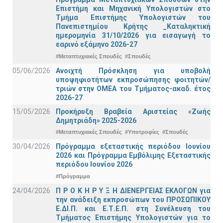
Επιστήμη και Μηχανική Υπολογιστών στο
Τμήμα Eπιστήμης Υπολογιστών του
Πανεπιστημίου Κρήτης _Καταληκτική
ημερομηνία 31/10/2026 για εισαγωγή το
εαρινό εξάμηνο 2026-27
#Μεταπτυχιακές Σπουδές
#Σπουδές
05/06/2026
Ανοιχτή Πρόσκληση για υποβολή
υποψηφιοτήτων εκπροσώπησης φοιτητών/
τριών στην ΟΜΕΑ του Τμήματος-ακαδ. έτος
2026-27
15/05/2026
Προκήρυξη Βραβεία Αριστείας «Ζωής
Δημητριάδη» 2025-2026
#Μεταπτυχιακές Σπουδές
#Υποτροφίες
#Σπουδές
30/04/2026
Πρόγραμμα εξεταστικής περιόδου Ιουνίου
2026 και Πρόγραμμα Εμβόλιμης Εξεταστικής
περιόδου Ιουνίου 2026
#Πρόγραμμα
24/04/2026
Π Ρ Ο Κ Η Ρ Υ Ξ Η ΔΙΕΝΕΡΓΕΙΑΣ ΕΚΛΟΓΩΝ για
την ανάδειξη εκπροσώπων του ΠΡΟΣΩΠΙΚΟΥ
Ε.ΔΙ.Π. και Ε.Τ.Ε.Π. στη Συνέλευση του
Τμήματος Επιστήμης Υπολογιστών για το