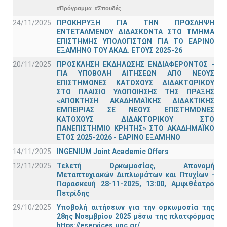
#Πρόγραμμα
#Σπουδές
24/11/2025
ΠΡΟΚΗΡΥΞΗ ΓΙΑ ΤΗΝ ΠΡΟΣΛΗΨΗ
ΕΝΤΕΤΑΛΜΕΝΟΥ ΔΙΔΑΣΚΟΝΤΑ ΣΤΟ ΤΜΗΜΑ
ΕΠΙΣΤΗΜΗΣ ΥΠΟΛΟΓΙΣΤΩΝ ΓΙΑ ΤΟ ΕΑΡΙΝΟ
ΕΞΑΜΗΝΟ ΤΟΥ ΑΚΑΔ. ΕΤΟΥΣ 2025-26
20/11/2025
ΠΡΟΣΚΛΗΣΗ ΕΚΔΗΛΩΣΗΣ ΕΝΔΙΑΦΕΡΟΝΤΟΣ -
ΓΙΑ ΥΠΟΒΟΛΗ ΑΙΤΗΣΕΩΝ ΑΠΟ ΝΕΟΥΣ
ΕΠΙΣΤΗΜΟΝΕΣ ΚΑΤΟΧΟΥΣ ΔΙΔΑΚΤΟΡΙΚΟΥ
ΣΤΟ ΠΛΑΙΣΙΟ ΥΛΟΠΟΙΗΣΗΣ ΤΗΣ ΠΡΑΞΗΣ
«ΑΠΟΚΤΗΣΗ ΑΚΑΔΗΜΑΪΚΗΣ ΔΙΔΑΚΤΙΚΗΣ
ΕΜΠΕΙΡΙΑΣ ΣΕ ΝΕΟΥΣ ΕΠΙΣΤΗΜΟΝΕΣ
ΚΑΤΟΧΟΥΣ ΔΙΔΑΚΤΟΡΙΚΟΥ ΣΤΟ
ΠΑΝΕΠΙΣΤΗΜΙΟ ΚΡΗΤΗΣ» ΣΤΟ ΑΚΑΔΗΜΑΪΚΟ
ΕΤΟΣ 2025-2026 - ΕΑΡΙΝΟ ΕΞΑΜΗΝΟ
14/11/2025
INGENIUM Joint Academic Offers
12/11/2025
Τελετή Ορκωμοσίας, Απονομή
Μεταπτυχιακών Διπλωμάτων και Πτυχίων -
Παρασκευή 28-11-2025, 13:00, Αμφιθέατρο
Πετρίδης
29/10/2025
Υποβολή αιτήσεων για την ορκωμοσία της
28ης Νοεμβρίου 2025 μέσω της πλατφόρμας
https://eservices.uoc.gr/