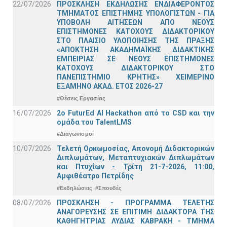
22/07/2026
ΠΡΟΣΚΛΗΣΗ ΕΚΔΗΛΩΣΗΣ ΕΝΔΙΑΦΕΡΟΝΤΟΣ
ΤΜΗΜΑΤΟΣ ΕΠΙΣΤΗΜΗΣ ΥΠΟΛΟΓΙΣΤΩΝ - ΓΙΑ
ΥΠΟΒΟΛΗ ΑΙΤΗΣΕΩΝ ΑΠΟ ΝΕΟΥΣ
ΕΠΙΣΤΗΜΟΝΕΣ ΚΑΤΟΧΟΥΣ ΔΙΔΑΚΤΟΡΙΚΟΥ
ΣΤΟ ΠΛΑΙΣΙΟ ΥΛΟΠΟΙΗΣΗΣ ΤΗΣ ΠΡΑΞΗΣ
«ΑΠΟΚΤΗΣΗ ΑΚΑΔΗΜΑΪΚΗΣ ΔΙΔΑΚΤΙΚΗΣ
ΕΜΠΕΙΡΙΑΣ ΣΕ ΝΕΟΥΣ ΕΠΙΣΤΗΜΟΝΕΣ
ΚΑΤΟΧΟΥΣ ΔΙΔΑΚΤΟΡΙΚΟΥ ΣΤΟ
ΠΑΝΕΠΙΣΤΗΜΙΟ ΚΡΗΤΗΣ» ΧΕΙΜΕΡΙΝΟ
ΕΞΑΜΗΝΟ ΑΚΑΔ. ΕΤΟΣ 2026-27
#Θέσεις Εργασίας
16/07/2026
2o FuturEd AI Hackathon από το CSD και την
ομάδα του TalentLMS
#Διαγωνισμοί
10/07/2026
Τελετή Ορκωμοσίας, Απονομή Διδακτορικών
Διπλωμάτων, Μεταπτυχιακών Διπλωμάτων
και Πτυχίων - Τρίτη 21-7-2026, 11:00,
Αμφιθέατρο Πετρίδης
#Εκδηλώσεις
#Σπουδές
08/07/2026
ΠΡΟΣΚΛΗΣΗ - ΠΡΟΓΡΑΜΜΑ ΤΕΛΕΤΗΣ
ΑΝΑΓΟΡΕΥΣΗΣ ΣΕ ΕΠΙΤΙΜΗ ΔΙΔΑΚΤΟΡΑ ΤΗΣ
ΚΑΘΗΓΗΤΡΙΑΣ ΛΥΔΙΑΣ ΚΑΒΡΑΚΗ - ΤΜΗΜΑ