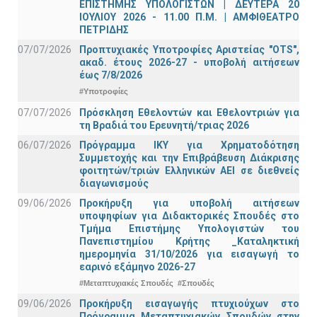
ΕΠΙΣΤΗΜΗΣ ΥΠΟΛΟΓΙΣΤΩΝ | ΔΕΥΤΕΡΑ 20
ΙΟΥΛΙΟΥ 2026 - 11.00 Π.Μ. | ΑΜΦΙΘΕΑΤΡΟ
ΠΕΤΡΙΔΗΣ
07/07/2026
Προπτυχιακές Υποτροφίες Αριστείας "OTS",
ακαδ. έτους 2026-27 - υποβολή αιτήσεων
έως 7/8/2026
#Υποτροφίες
07/07/2026
Πρόσκληση Εθελοντών και Εθελοντριών για
τη Βραδιά του Ερευνητή/τριας 2026
06/07/2026
Πρόγραμμα ΙΚΥ για Χρηματοδότηση
Συμμετοχής και την Επιβράβευση Διάκρισης
φοιτητών/τριών Ελληνικών ΑΕΙ σε διεθνείς
διαγωνισμούς
09/06/2026
Προκήρυξη για υποβολή αιτήσεων
υποψηφίων για Διδακτορικές Σπουδές στο
Τμήμα Eπιστήμης Υπολογιστών του
Πανεπιστημίου Κρήτης _Καταληκτική
ημερομηνία 31/10/2026 για εισαγωγή το
εαρινό εξάμηνο 2026-27
#Μεταπτυχιακές Σπουδές
#Σπουδές
09/06/2026
Προκήρυξη εισαγωγής πτυχιούχων στo
Πρόγραμμα Μεταπτυχιακών Σπουδών στην