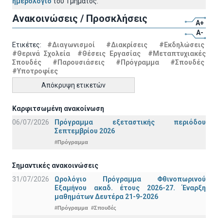
ημερολόγιο
του Τμήματος.
Ανακοινώσεις / Προσκλήσεις
A+
A-
Ετικέτες:
#Διαγωνισμοί
#Διακρίσεις
#Εκδηλώσεις
#Θερινά Σχολεία
#Θέσεις Εργασίας
#Μεταπτυχιακές
Σπουδές
#Παρουσιάσεις
#Πρόγραμμα
#Σπουδές
#Υποτροφίες
Απόκρυψη ετικετών
Καρφιτσωμένη ανακοίνωση
06/07/2026
Πρόγραμμα εξεταστικής περιόδου
Σεπτεμβρίου 2026
#Πρόγραμμα
Σημαντικές ανακοινώσεις
31/07/2026
Ωρολόγιο Πρόγραμμα Φθινοπωρινού
Εξαμήνου ακαδ. έτους 2026-27. Έναρξη
μαθημάτων Δευτέρα 21-9-2026
#Πρόγραμμα
#Σπουδές