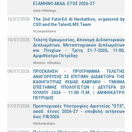
ΕΞΑΜΗΝΟ ΑΚΑΔ. ΕΤΟΣ 2026-27
#Job Offerings
16/07/2026
The 2nd FuturEd AI Hackathon, organized by
CSD and the TalentLMS Team
#Competitions
10/07/2026
Τελετή Ορκωμοσίας, Απονομή Διδακτορικών
Διπλωμάτων, Μεταπτυχιακών Διπλωμάτων
και Πτυχίων - Τρίτη 21-7-2026, 11:00,
Αμφιθέατρο Πετρίδης
#Events
#Studies
08/07/2026
ΠΡΟΣΚΛΗΣΗ - ΠΡΟΓΡΑΜΜΑ ΤΕΛΕΤΗΣ
ΑΝΑΓΟΡΕΥΣΗΣ ΣΕ ΕΠΙΤΙΜΗ ΔΙΔΑΚΤΟΡΑ ΤΗΣ
ΚΑΘΗΓΗΤΡΙΑΣ ΛΥΔΙΑΣ ΚΑΒΡΑΚΗ - ΤΜΗΜΑ
ΕΠΙΣΤΗΜΗΣ ΥΠΟΛΟΓΙΣΤΩΝ | ΔΕΥΤΕΡΑ 20
ΙΟΥΛΙΟΥ 2026 - 11.00 Π.Μ. | ΑΜΦΙΘΕΑΤΡΟ
ΠΕΤΡΙΔΗΣ
07/07/2026
Προπτυχιακές Υποτροφίες Αριστείας "OTS",
ακαδ. έτους 2026-27 - υποβολή αιτήσεων
έως 7/8/2026
#Scholarships