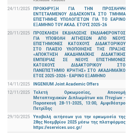
#Schedule
#Studies
24/11/2025
ΠΡΟΚΗΡΥΞΗ ΓΙΑ ΤΗΝ ΠΡΟΣΛΗΨΗ
ΕΝΤΕΤΑΛΜΕΝΟΥ ΔΙΔΑΣΚΟΝΤΑ ΣΤΟ ΤΜΗΜΑ
ΕΠΙΣΤΗΜΗΣ ΥΠΟΛΟΓΙΣΤΩΝ ΓΙΑ ΤΟ ΕΑΡΙΝΟ
ΕΞΑΜΗΝΟ ΤΟΥ ΑΚΑΔ. ΕΤΟΥΣ 2025-26
20/11/2025
ΠΡΟΣΚΛΗΣΗ ΕΚΔΗΛΩΣΗΣ ΕΝΔΙΑΦΕΡΟΝΤΟΣ
ΓΙΑ ΥΠΟΒΟΛΗ ΑΙΤΗΣΕΩΝ ΑΠΟ ΝΕΟΥΣ
ΕΠΙΣΤΗΜΟΝΕΣ ΚΑΤΟΧΟΥΣ ΔΙΔΑΚΤΟΡΙΚΟΥ
ΣΤΟ ΠΛΑΙΣΙΟ ΥΛΟΠΟΙΗΣΗΣ ΤΗΣ ΠΡΑΞΗΣ
«ΑΠΟΚΤΗΣΗ ΑΚΑΔΗΜΑΪΚΗΣ ΔΙΔΑΚΤΙΚΗΣ
ΕΜΠΕΙΡΙΑΣ ΣΕ ΝΕΟΥΣ ΕΠΙΣΤΗΜΟΝΕΣ
ΚΑΤΟΧΟΥΣ ΔΙΔΑΚΤΟΡΙΚΟΥ ΣΤΟ
ΠΑΝΕΠΙΣΤΗΜΙΟ ΚΡΗΤΗΣ» ΣΤΟ ΑΚΑΔΗΜΑΪΚΟ
ΕΤΟΣ 2025-2026 - ΕΑΡΙΝΟ ΕΞΑΜΗΝΟ
14/11/2025
INGENIUM Joint Academic Offers
12/11/2025
Τελετή Ορκωμοσίας, Απονομή
Μεταπτυχιακών Διπλωμάτων και Πτυχίων -
Παρασκευή 28-11-2025, 13:00, Αμφιθέατρο
Πετρίδης
29/10/2025
Υποβολή αιτήσεων για την ορκωμοσία της
28ης Νοεμβρίου 2025 μέσω της πλατφόρμας
https://eservices.uoc.gr/