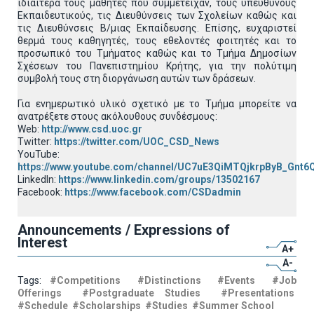
ιδιαίτερα τους μαθητές που συμμετείχαν, τους υπεύθυνους
Εκπαιδευτικούς, τις Διευθύνσεις των Σχολείων καθώς και
τις Διευθύνσεις Β/μιας Εκπαίδευσης. Επίσης, ευχαριστεί
θερμά τους καθηγητές, τους εθελοντές φοιτητές και το
προσωπικό του Τμήματος καθώς και το Τμήμα Δημοσίων
Σχέσεων του Πανεπιστημίου Κρήτης, για την πολύτιμη
συμβολή τους στη διοργάνωση αυτών των δράσεων.
Για ενημερωτικό υλικό σχετικό με το Τμήμα μπορείτε να
ανατρέξετε στους ακόλουθους συνδέσμους:
Web:
http://www.csd.uoc.gr
Twitter:
https://twitter.com/UOC_CSD_News
YouTube:
https://www.youtube.com/channel/UC7uE3QiMTQjkrpByB_Gnt6
LinkedIn:
https://www.linkedin.com/groups/13502167
Facebook:
https://www.facebook.com/CSDadmin
Announcements / Expressions of
Interest
A+
A-
Tags:
#Competitions
#Distinctions
#Events
#Job
Offerings
#Postgraduate Studies
#Presentations
#Schedule
#Scholarships
#Studies
#Summer School