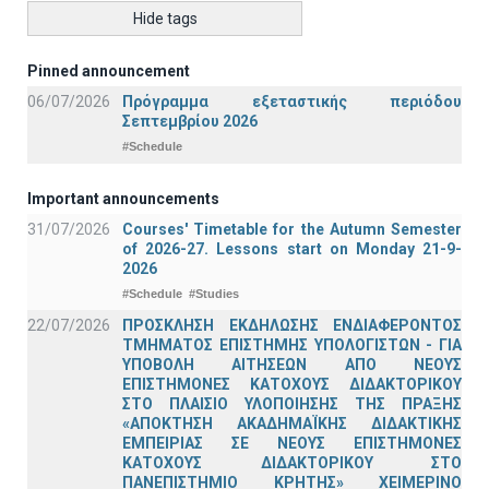
Hide tags
Pinned announcement
06/07/2026
Πρόγραμμα εξεταστικής περιόδου
Σεπτεμβρίου 2026
#Schedule
Important announcements
31/07/2026
Courses' Timetable for the Autumn Semester
of 2026-27. Lessons start on Monday 21-9-
2026
#Schedule
#Studies
22/07/2026
ΠΡΟΣΚΛΗΣΗ ΕΚΔΗΛΩΣΗΣ ΕΝΔΙΑΦΕΡΟΝΤΟΣ
ΤΜΗΜΑΤΟΣ ΕΠΙΣΤΗΜΗΣ ΥΠΟΛΟΓΙΣΤΩΝ - ΓΙΑ
ΥΠΟΒΟΛΗ ΑΙΤΗΣΕΩΝ ΑΠΟ ΝΕΟΥΣ
ΕΠΙΣΤΗΜΟΝΕΣ ΚΑΤΟΧΟΥΣ ΔΙΔΑΚΤΟΡΙΚΟΥ
ΣΤΟ ΠΛΑΙΣΙΟ ΥΛΟΠΟΙΗΣΗΣ ΤΗΣ ΠΡΑΞΗΣ
«ΑΠΟΚΤΗΣΗ ΑΚΑΔΗΜΑΪΚΗΣ ΔΙΔΑΚΤΙΚΗΣ
ΕΜΠΕΙΡΙΑΣ ΣΕ ΝΕΟΥΣ ΕΠΙΣΤΗΜΟΝΕΣ
ΚΑΤΟΧΟΥΣ ΔΙΔΑΚΤΟΡΙΚΟΥ ΣΤΟ
ΠΑΝΕΠΙΣΤΗΜΙΟ ΚΡΗΤΗΣ» ΧΕΙΜΕΡΙΝΟ