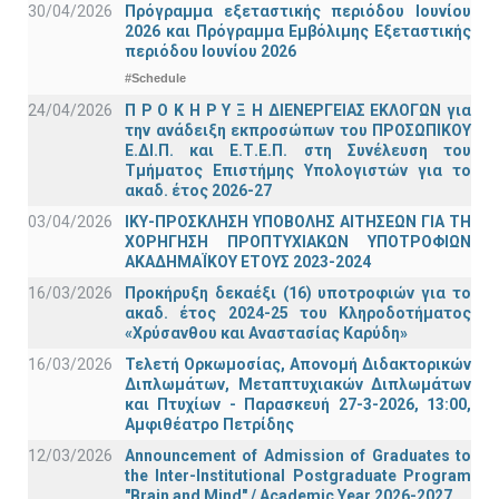
30/04/2026
Πρόγραμμα εξεταστικής περιόδου Ιουνίου
2026 και Πρόγραμμα Εμβόλιμης Εξεταστικής
περιόδου Ιουνίου 2026
#Schedule
24/04/2026
Π Ρ Ο Κ Η Ρ Υ Ξ Η ΔΙΕΝΕΡΓΕΙΑΣ ΕΚΛΟΓΩΝ για
την ανάδειξη εκπροσώπων του ΠΡΟΣΩΠΙΚΟΥ
Ε.ΔΙ.Π. και Ε.Τ.Ε.Π. στη Συνέλευση του
Τμήματος Επιστήμης Υπολογιστών για το
ακαδ. έτος 2026-27
03/04/2026
ΙΚΥ-ΠΡΟΣΚΛΗΣΗ ΥΠΟΒΟΛΗΣ ΑΙΤΗΣΕΩΝ ΓΙΑ ΤΗ
ΧΟΡΗΓΗΣΗ ΠΡΟΠΤΥΧΙΑΚΩΝ ΥΠΟΤΡΟΦΙΩΝ
ΑΚΑΔΗΜΑΪΚΟΥ ΕΤΟΥΣ 2023-2024
16/03/2026
Προκήρυξη δεκαέξι (16) υποτροφιών για το
ακαδ. έτος 2024-25 του Κληροδοτήματος
«Χρύσανθου και Αναστασίας Καρύδη»
16/03/2026
Τελετή Ορκωμοσίας, Απονομή Διδακτορικών
Διπλωμάτων, Μεταπτυχιακών Διπλωμάτων
και Πτυχίων - Παρασκευή 27-3-2026, 13:00,
Αμφιθέατρο Πετρίδης
12/03/2026
Announcement of Admission of Graduates to
the Inter-Institutional Postgraduate Program
"Brain and Mind" / Academic Year 2026-2027