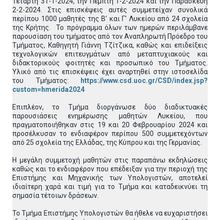
Τετάρτη 31-1-2024, την Πέμπτη 1-2-2024 και την Παρασκευή
2-2-2024. Στις επισκέψεις αυτές συμμετείχαν συνολικά
περίπου 1000 μαθητές της Β’ και Γ’ Λυκείου από 24 σχολεία
της Κρήτης. Το πρόγραμμα όλων των ημερών περιλάμβανε
παρουσίαση του τμήματος από τον Αναπληρωτή Πρόεδρο του
Τμήματος, Καθηγητή Γιάννη Τζίτζικα, καθώς και επιδείξεις
τεχνολογικών επιτευγμάτων από μεταπτυχιακούς και
διδακτορικούς φοιτητές και προσωπικό του Τμήματος.
Υλικό από τις επισκέψεις έχει αναρτηθεί στην ιστοσελίδα
του Τμήματος:
https://www.csd.uoc.gr/CSD/index.jsp?
custom=hmerida2024
Επιπλέον, το Τμήμα διοργάνωσε δύο διαδικτυακές
παρουσιάσεις ενημέρωσης μαθητών Λυκείου, που
πραγματοποιήθηκαν στις 19 και 20 Φεβρουαρίου 2024 και
προσέλκυσαν το ενδιαφέρον περίπου 500 συμμετεχόντων
από 25 σχολεία της Ελλάδας, της Κύπρου και της Γερμανίας.
Η μεγάλη συμμετοχή μαθητών στις παραπάνω εκδηλώσεις
καθώς και το ενδιαφέρον που επέδειξαν για την περιοχή της
Επιστήμης και Μηχανικής των Υπολογιστών, αποτελεί
ιδιαίτερη χαρά και τιμή για το Τμήμα και καταδεικνύει τη
σημασία τέτοιων δράσεων.
Το Τμήμα Επιστήμης Υπολογιστών θα ήθελε να ευχαριστήσει