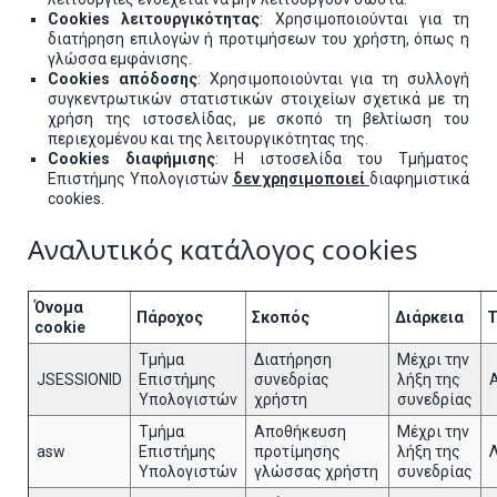
Cookies λειτουργικότητας
: Χρησιμοποιούνται για τη
διατήρηση επιλογών ή προτιμήσεων του χρήστη, όπως η
γλώσσα εμφάνισης.
Cookies απόδοσης
: Χρησιμοποιούνται για τη συλλογή
συγκεντρωτικών στατιστικών στοιχείων σχετικά με τη
χρήση της ιστοσελίδας, με σκοπό τη βελτίωση του
περιεχομένου και της λειτουργικότητας της.
Cookies διαφήμισης
: Η ιστοσελίδα του Τμήματος
Επιστήμης Υπολογιστών
δεν χρησιμοποιεί
διαφημιστικά
cookies.
Αναλυτικός κατάλογος cookies
Όνομα
Πάροχος
Σκοπός
Διάρκεια
Τ
cookie
Τμήμα
Διατήρηση
Μέχρι την
JSESSIONID
Επιστήμης
συνεδρίας
λήξη της
Υπολογιστών
χρήστη
συνεδρίας
Τμήμα
Αποθήκευση
Μέχρι την
asw
Επιστήμης
προτίμησης
λήξη της
Υπολογιστών
γλώσσας χρήστη
συνεδρίας