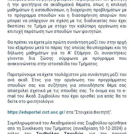
ή την φοιτήτρια σε ακαδημαϊκά θέματα, όπως η επιλογή
μαθημάτων ή κατευθύνσεων, η διαχείριση προβλημάτων με
το πρόγραμμα σπουδών και η διασαφήνιση αποριών που
μπορεί να υπάρχουν σε σχέση με τις διαδικασίες που έχει
θεσπίσει το Τμήμα με στόχο την καλύτερη οργάνωση και
επιτυχή περάτωση των σπουδών των φοιτητών.
Θα πρέπει να έχετε μία πρώτη συνάντηση μαζί του στην αρχή
του εξαμήνου μετά το πέρας της οποίας θα υπογράψει και τη
δήλωση μαθημάτων για το Α’ Εξάμηνο. Οι συναντήσεις
γίνονται δια ζώσης σύμφωνα με πρόγραμμα που
ανακοινώνεται στην ιστοσελίδα του Τμήματος.
Παροτρύνουμε να έχετε τουλάχιστον μία συνάντηση μαζί του
ανά ακαδ. Έτος για την οργάνωση του προγράμματος
σπουδών σας και συζήτηση για οποιοδήποτε θέμα σας
απασχολεί σχετικά με τις σπουδές σας. Το όνομα και το e-
mail του Ακαδ. Συμβούλου που έχει ορισθεί για εσάς θα το
δείτε στο φοιτητολόγιο:
https://eduportal.cict.uoc.gr/
στα "Στοιχεία Φοιτητή".
Συμπληρωματικά του Ακαδημαϊκού σας Συμβούλου ορίσθηκε
από τη Συνέλευση του Τμήματος (συνεδρίαση 10-12-2024) ο
ρόλος του
Συμβούλου Σπουδών
, για την παροχή