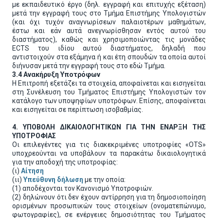
με εκπαιδευτικό έργο (δηλ. εγγραφή και επιτυχής εξέταση)
μετά την εγγραφή τους στο Τμήμα Επιστήμης Υπολογιστών
(και όχι τυχόν αναγνωρίσεων παλαιοτέρων μαθημάτων,
έστω και εάν αυτά ανεγνωρίσθησαν εντός αυτού του
διαστήματος), καθώς και χρησιμοποιώντας τις μονάδες
ECTS του ιδίου αυτού διαστήματος, δηλαδή που
αντιστοιχούν στα εξάμηνα ή και έτη σπουδών τα οποία αυτοί
διήνυσαν μετά την εγγραφή τους στο εδώ Τμήμα.
3.4 Ανακήρυξη Υποτρόφων
Η Επιτροπή εξετάζει τα στοιχεία, αποφαίνεται και εισηγείται
στη Συνέλευση του Τμήματος Επιστήμης Υπολογιστών τον
κατάλογο των υποψηφίων υποτρόφων. Επίσης, αποφαίνεται
και εισηγείται σε περίπτωση ισοβαθμίας.
4. ΥΠΟΒΟΛΗ ΔΙΚΑΙΟΛΟΓΗΤΙΚΩΝ ΓΙΑ ΤΗΝ ΕΝΑΡΞΗ ΤΗΣ
ΥΠΟΤΡΟΦΙΑΣ
Οι επιλεγέντες για τις διακεκριμένες υποτροφίες «OTS»
υποχρεούνται να υποβάλουν τα παρακάτω δικαιολογητικά
για την αποδοχή της υποτροφίας:
(ι)
Αίτηση
(ιι)
Υπεύθυνη δήλωση
με την οποία:
(1) αποδέχονται τον Κανονισμό Υποτροφιών.
(2) δηλώνουν ότι δεν έχουν αντίρρηση για τη δημοσιοποίηση
ορισμένων προσωπικών τους στοιχείων (ονοματεπώνυμο,
φωτογραφίες), σε ενέργειες δημοσιότητας του Τμήματος