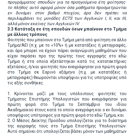
προγράμματος σπουδών για τα προηγούμενα έτη φοίτησης·
το πλήθος αυτό αφορά μόνον όσα μαθήματα προσμετρώνται
εν δυνάμει στον βαθμό πτυχίου, άρα δεν πρέπει να
περιλαμβάνει τις μονάδες
ECTS
των Αγγλικών
I
,
II
, και
III
,
αλλά μόνον εκείνες των Αγγλικών
IV
.
3.3 Κατάταξη σε έτη σπουδών όσων μπαίνουν στο Τμήμα
με άλλους τρόπους
Φοιτητές που μπαίνουν στο Τμήμα μετά από φοίτηση σε άλλο
Τμήμα/ΑΕΙ (π.χ. με το «10%» ή με κατατάξεις ή μεταγραφές,
και άρα μπορεί να έχουν πάρει αναγνώριση μαθημάτων που
είχαν περάσει προ της πρώτης τους εγγραφής στο εδώ
Τμήμα ή στα οποία εξετάστηκαν κατά τις κατατακτήριες
εξετάσεις, ή/και φοιτητές που ενεγράφησαν για πρώτη φορά
στο Τμήμα σε Εαρινό εξάμηνο (π.χ. με κατατάξεις ή
μεταγραφές) θεωρούνται υποψήφιοι για τις υποτροφίες υπό
τις εξής συνθήκες:
1. Κρίνονται μαζί με τους υπόλοιπους φοιτητές του
Τμήματος Επιστήμης Υπολογιστών που ενεγράφησαν για
πρώτη φορά στο Τμήμα το Σεπτέμβριο του ιδίου
Ακαδημαϊκού έτους κατά το οποίο ενεγράφη και ο εν δυνάμει
υποψήφιος υπότροφος για πρώτη φορά στο εδώ Τμήμα, και
2. Ο Μέσος Δείκτης Προόδου υπολογίζεται για το διάστημα
της εγγραφής τους στο Τμήμα Επιστήμης Υπολογιστών.
Αυτό σημαίνει ότι υπολογίζεται βάσει μόνον των μαθημάτων