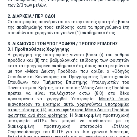
των 2/3 των μελών.
2. ΔΙΑΡΚΕΙΑ / ΠΕΡΙΟΔΟΙ
Οι υποτροφίες απονέμονται σε τεταρτοετείς φοιτητές βάσει
της ακαδημαϊκής τους επίδοσης κατά τα προηγούμενα έτη
σπουδών και χορηγούνται για ένα (1) ακαδημαϊκό έτος.
3. ΔΙΚΑΙΟΥΧΟΙ ΤΩΝ ΥΠΟΤΡΟΦΙΩΝ / ΤΡΟΠΟΣ ΕΠΙΛΟΓΗΣ
3.1 Προϋποθέσεις Χορήγησης
Η χορήγηση της υποτροφίας γίνεται βάσει (i) του ρυθμού
προόδου και (ii) της βαθμολογικής επίδοσης των φοιτητών
κατά τα προηγούμενα ακαδημαϊκά έτη, όπως αυτά μετρώνται
με τον «Μέσο Δείκτη Προόδου» που ορίζει ο «Οδηγός
Σπουδών και Κανονισμός του Προγράμματος Προπτυχιακών
Σπουδών» του Τμήματος Επιστήμης Υπολογιστών του
Πανεπιστημίου Κρήτης, και ο οποίος Μέσος Δείκτης Προόδου
πρέπει να είναι τουλάχιστον οκτώ (8.0) στα δέκα
προκειμένου να χορηγηθεί Υποτροφία.
Μεταξύ όσων
ικανοποιούν το κριτήριο αυτό, χορηγούνται υποτροφίες
στους τέσσερις (4) με τον υψηλότερο Μέσο Δείκτη Προόδου
φοιτητές ανά έτος φοίτησης
. Η διακεκριμένη προπτυχιακή
υποτροφία «OTS» δεν μπορεί να συνδυαστεί με τη
διακεκριμένη προπτυχιακή υποτροφία «Στέλιος
Ορφανουδάκης» του ΙΠ-ΙΤΕ για το ίδιο χρονικό διάστημα,