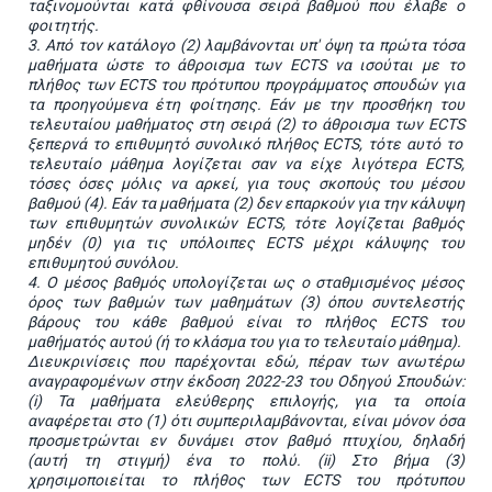
ταξινομούνται κατά φθίνουσα σειρά βαθμού που έλαβε ο
φοιτητής.
3. Από τον κατάλογο (2) λαμβάνονται υπ' όψη τα πρώτα τόσα
μαθήματα ώστε το άθροισμα των
ECTS
να ισούται με το
πλήθος των
ECTS
του πρότυπου προγράμματος σπουδών για
τα προηγούμενα έτη φοίτησης. Εάν με την προσθήκη του
τελευταίου μαθήματος στη σειρά (2) το άθροισμα των
ECTS
ξεπερνά το επιθυμητό συνολικό πλήθος
ECTS
, τότε αυτό το
τελευταίο μάθημα λογίζεται σαν να είχε λιγότερα
ECTS
,
τόσες όσες μόλις να αρκεί, για τους σκοπούς του μέσου
βαθμού (4). Εάν τα μαθήματα (2) δεν επαρκούν για την κάλυψη
των επιθυμητών συνολικών
ECTS
, τότε λογίζεται βαθμός
μηδέν (0) για τις υπόλοιπες
ECTS
μέχρι κάλυψης του
επιθυμητού συνόλου.
4. Ο μέσος βαθμός υπολογίζεται ως ο σταθμισμένος μέσος
όρος των βαθμών των μαθημάτων (3) όπου συντελεστής
βάρους του κάθε βαθμού είναι το πλήθος
ECTS
του
μαθήματός αυτού (ή το κλάσμα του για το τελευταίο μάθημα).
Διευκρινίσεις που παρέχονται εδώ, πέραν των ανωτέρω
αναγραφομένων στην έκδοση 2022-23 του Οδηγού Σπουδών:
(
i
) Τα μαθήματα ελεύθερης επιλογής, για τα οποία
αναφέρεται στο (1) ότι συμπεριλαμβάνονται, είναι μόνον όσα
προσμετρώνται εν δυνάμει στον βαθμό πτυχίου, δηλαδή
(αυτή τη στιγμή) ένα το πολύ. (
ii
) Στο βήμα (3)
χρησιμοποιείται το πλήθος των
ECTS
του πρότυπου