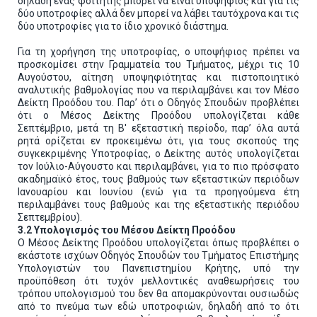
δηλαδή ένας φοιτητής μπορεί να είναι υποψήφιος και για τις
δύο υποτροφίες αλλά δεν μπορεί να λάβει ταυτόχρονα και τις
δύο υποτροφίες για το ίδιο χρονικό διάστημα.
Για τη χορήγηση της υποτροφίας, ο υποψήφιος πρέπει να
προσκομίσει στην Γραμματεία του Τμήματος, μέχρι τις 10
Αυγούστου, αίτηση υποψηφιότητας και πιστοποιητικό
αναλυτικής βαθμολογίας που να περιλαμβάνει και τον Μέσο
Δείκτη Προόδου του. Παρ’ ότι ο Οδηγός Σπουδών προβλέπει
ότι ο Μέσος Δείκτης Προόδου υπολογίζεται κάθε
Σεπτέμβριο, μετά τη Β' εξεταστική περίοδο, παρ’ όλα αυτά
ρητά ορίζεται εν προκειμένω ότι, για τους σκοπούς της
συγκεκριμένης Υποτροφίας, ο Δείκτης αυτός υπολογίζεται
τον Ιούλιο-Αύγουστο και περιλαμβάνει, για το πιο πρόσφατο
ακαδημαϊκό έτος, τους βαθμούς των εξεταστικών περιόδων
Ιανουαρίου και Ιουνίου (ενώ για τα προηγούμενα έτη
περιλαμβάνει τους βαθμούς και της εξεταστικής περιόδου
Σεπτεμβρίου).
3.2 Υπολογισμός του Μέσου Δείκτη Προόδου
Ο Μέσος Δείκτης Προόδου υπολογίζεται όπως προβλέπει ο
εκάστοτε ισχύων Οδηγός Σπουδών του Τμήματος Επιστήμης
Υπολογιστών του Πανεπιστημίου Κρήτης, υπό την
προϋπόθεση ότι τυχόν μελλοντικές αναθεωρήσεις του
τρόπου υπολογισμού του δεν θα απομακρύνονται ουσιωδώς
από το πνεύμα των εδώ υποτροφιών, δηλαδή από το ότι