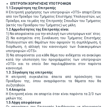
ΕΠΙΤΡΟΠΗ ΧΟΡΗΓΗΣΗΣ ΥΠΟΤΡΟΦΙΩΝ
1.1
Συγκρότηση της Επιτροπής
Η Επιτροπή χορήγησης των υποτροφιών «OTS» απαρτίζεται
από τον Πρόεδρο του Τμήματος Επιστήμης Υπολογιστών, ως
Πρόεδρο, και τα μέλη της Επιτροπής Σπουδών του Τμήματος
(εκτός του Προέδρου του Τμήματος) ως μέλη.
1.2 Αρμοδιότητες της Επιτροπής είναι
:
1) Να αποφαίνεται για την επιλογή των υποτρόφων κατ΄ έτος.
2) Να εισηγείται στη Συνέλευση του Τμήματος Επιστήμης
Υπολογιστών επί θεμάτων που αφορούν τη συμπλήρωση, ή
διόρθωση, ή αλλαγή του κανονισμού των διακεκριμένων
υποτροφιών «OTS».
3) Να αποφαίνεται για κάθε θέμα που ενδέχεται να ανακύψει
κατά την υλοποίηση του προγράμματος των υποτροφιών
«OTS» και το οποίο δεν περιλαμβάνεται στον παρόντα
κανονισμό.
1.3. Σύγκληση της επιτροπής
Η επιτροπή συγκαλείται έπειτα από πρόσκληση του
Προέδρου της, όπου αναγράφονται τα θέματα που θα
συζητηθούν.
1.4 Απαρτία
Η Επιτροπή είναι σε απαρτία όταν είναι παρόντα τα 2/3 των
μελών της.
1.5 Λήψη αποφάσεων
Οι αποφάσεις της Επιτροπής λαμβάνονται με πλειοψηφία