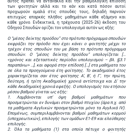
αυτός πρέπει να αντανακλά και την βαθμολογική επίδοση
των φοιτητών αλλά και το εάν και κατά πόσον αυτοί
προχωρούν ομαλά στις σπουδές τους, δηλαδή περνούν
επιτυχώς επαρκές πλήθος μαθημάτων κάθε εξάμηνο και
κάθε χρόνο. Ενδεικτικά, η τρέχουσα (2025-26) έκδοση του
Οδηγού Σπουδών ορίζει τον υπολογισμό αυτόν ως εξής:
Ο “μέσος δείκτης προόδου” στο πρότυπο πρόγραμμα σπουδών
εκφράζει την πρόοδο που έχει κάνει ο φοιτητής μέχρι το
τρέχον έτος σπουδών του με βάση το πρότυπο πρόγραμμα
σπουδών. Ο “μέσος δείκτης προόδου” υπολογίζεται […
<χρόνος και εξεταστικές περίοδοι υπολογισμού – βλ. §3.1
παραπάνω> …], και αφορά στην επίδοσή […] στα μαθήματα του
σε όλα τα προηγούμενα έτη φοίτησης. Το ακαδημαϊκό έτος
χαρακτηρίζεται σαν έτος φοίτησης Α', Β', ή Γ', την πρώτη,
δεύτερη, ή τρίτη Ακαδημαϊκή χρονιά αντίστοιχα και Δ' την
κάθε Ακαδημαϊκή χρονιά εφεξής. Ο υπολογισμός του ετήσιου
μέσου βαθμού γίνεται ως εξής:
1. Λαμβάνονται υπ' όψη βαθμοί μαθημάτων που
προσμετρώνται εν δυνάμει στον βαθμό πτυχίου (άρα π.χ. από
τα μαθήματα Αγγλικών προσμετρώνται μόνο τα Αγγλικά
IV
).
Επομένως, συμπεριλαμβάνονται βαθμοί μαθημάτων κορμού
(υποχρεωτικών), επιλογής των ομάδων Ε1-Ε9 και ελεύθερης
επιλογής.
2. Όλα τα μαθήματα (1) στα οποία πέτυχε ο φοιτητής